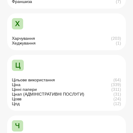
Франшиза
(7)
Х
Харчування
(203)
Хеджування
(1)
Ц
Цільове використання
(64)
Ціна
(339)
Цінні папери
(311)
Цнап (АДМІНІСТРАТИВНІ ПОСЛУГИ)
(31)
Цовв
(24)
Цпд
(12)
Ч