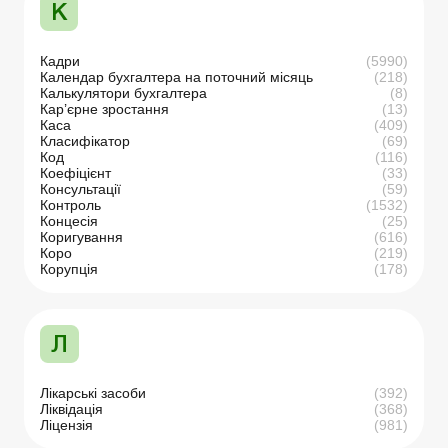
К
Кадри
(5990)
Календар бухгалтера на поточний місяць
(218)
Калькулятори бухгалтера
(8)
Кар’єрне зростання
(13)
Каса
(409)
Класифікатор
(69)
Код
(116)
Коефіцієнт
(33)
Консультації
(59)
Контроль
(1532)
Концесія
(25)
Коригування
(616)
Коро
(219)
Корупція
(178)
Л
Лікарські засоби
(392)
Ліквідація
(368)
Ліцензія
(981)