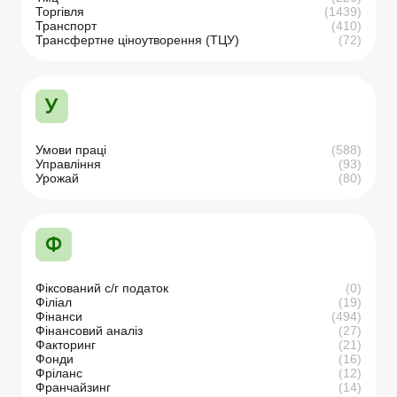
Торгівля
(1439)
Транспорт
(410)
Трансфертне ціноутворення (ТЦУ)
(72)
У
Умови праці
(588)
Управління
(93)
Урожай
(80)
Ф
Фіксований с/г податок
(0)
Філіал
(19)
Фінанси
(494)
Фінансовий аналіз
(27)
Факторинг
(21)
Фонди
(16)
Фріланс
(12)
Франчайзинг
(14)