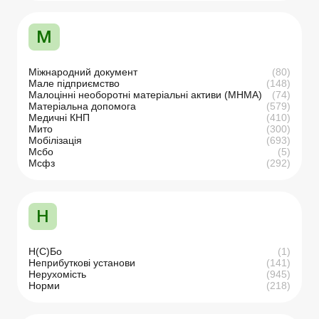
М
Міжнародний документ
(80)
Мале підприємство
(148)
Малоцінні необоротні матеріальні активи (МНМА)
(74)
Матеріальна допомога
(579)
Медичні КНП
(410)
Мито
(300)
Мобілізація
(693)
Мсбо
(5)
Мсфз
(292)
Н
Н(С)Бо
(1)
Неприбуткові установи
(141)
Нерухомість
(945)
Норми
(218)