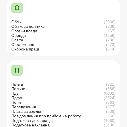
О
Облік
(2036)
Облікова політика
(338)
Органи влади
(67)
Оренда
(1558)
Освіта
(786)
Оскарження
(273)
Охорона праці
(674)
П
Пільга
(822)
Пальне
(686)
Пдв
(6802)
Пдфо
(2524)
Пеня
(563)
Перевезення
(377)
Плата за землю
(539)
Повідомлення про прийом на роботу
(66)
Податкова декларація
(1060)
Податкова накладна
(3406)