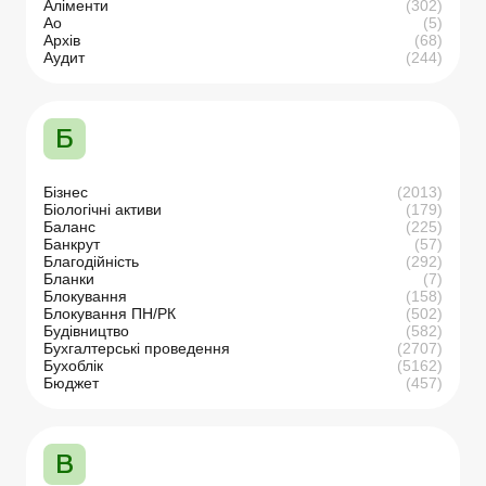
Аліменти
(302)
Ао
(5)
Архів
(68)
Аудит
(244)
Б
Бізнес
(2013)
Біологічні активи
(179)
Баланс
(225)
Банкрут
(57)
Благодійність
(292)
Бланки
(7)
Блокування
(158)
Блокування ПН/РК
(502)
Будівництво
(582)
Бухгалтерські проведення
(2707)
Бухоблік
(5162)
Бюджет
(457)
В