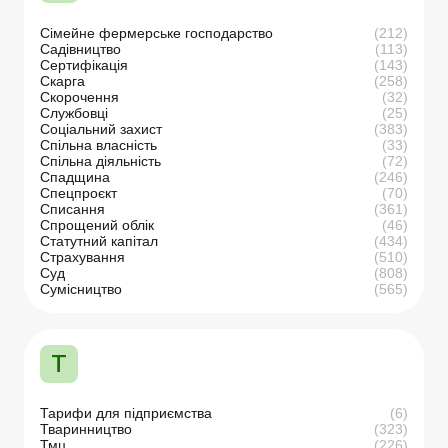
Сімейне фермерське господарство
(212)
Садівництво
(113)
Сертифікація
(143)
Скарга
(258)
Скорочення
(32)
Службовці
(25)
Соціальний захист
(383)
Спільна власність
(33)
Спільна діяльність
(72)
Спадщина
(246)
Спецпроєкт
(70)
Списання
(361)
Спрощений облік
(46)
Статутний капітал
(434)
Страхування
(510)
Суд
(808)
Сумісництво
(565)
Т
Тарифи для підприємства
(6)
Тваринництво
(323)
Тмц
(226)