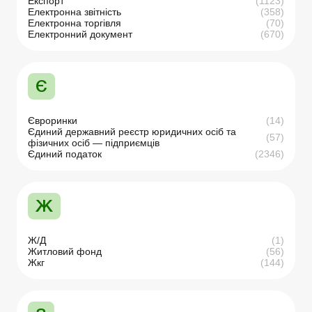
Експорт
(1123)
Електронна звітність
(358)
Електронна торгівля
(70)
Електронний документ
(670)
Є
Євроринки
(14)
Єдиний державний реєстр юридичних осіб та
(57)
фізичних осіб — підприємців
Єдиний податок
(2346)
Ж
Ж/Д
(1)
Житловий фонд
(56)
Жкг
(144)