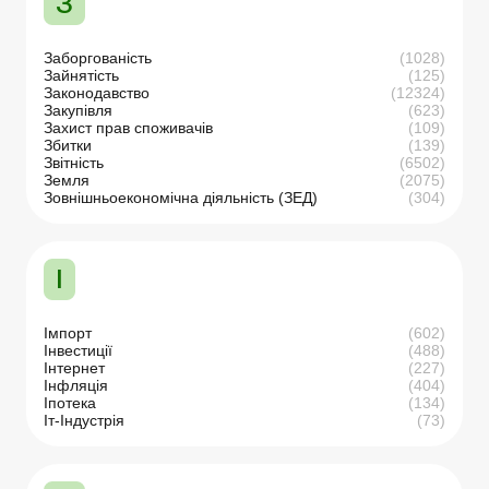
З
Заборгованість
(1028)
Зайнятість
(125)
Законодавство
(12324)
Закупівля
(623)
Захист прав споживачів
(109)
Збитки
(139)
Звітність
(6502)
Земля
(2075)
Зовнішньоекономічна діяльність (ЗЕД)
(304)
І
Імпорт
(602)
Інвестиції
(488)
Інтернет
(227)
Інфляція
(404)
Іпотека
(134)
Іт-Індустрія
(73)