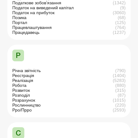
Податкове зобов’язання
(1342)
Податок на виведений капітал
(9)
Податок на прибуток
(3060)
Позика
(68)
Портал
(125)
Працевлаштування
(764)
Працедавець
(1237)
Р
Річна звітність
(790)
Реєстрація
(1404)
Реалізація
(5283)
Робота
(880)
Розвиток
(315)
Розподіл
(87)
Розрахунок
(1015)
Рослинництво
(220)
Рро/Прро
(2593)
С