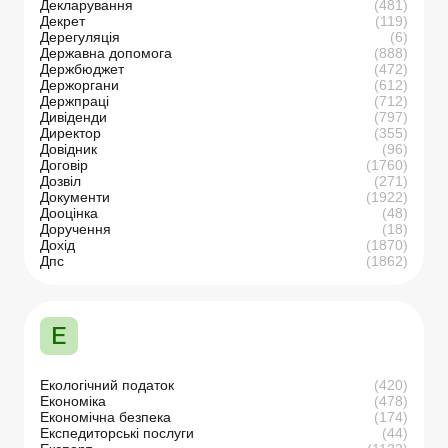
Декларування
(481)
Декрет
(119)
Дерегуляція
(6)
Державна допомога
(888)
Держбюджет
(472)
Держоргани
(612)
Держпраці
(712)
Дивіденди
(797)
Директор
(355)
Довідник
(96)
Договір
(1760)
Дозвіл
(271)
Документи
(1922)
Дооцінка
(48)
Доручення
(18)
Дохід
(1870)
Дпс
(1862)
Е
Екологічний податок
(420)
Економіка
(478)
Економічна безпека
(174)
Експедиторські послуги
(44)