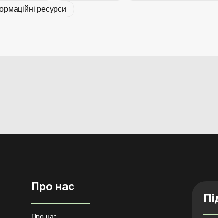
формаційні ресурси
Про нас
Пі
Про нас