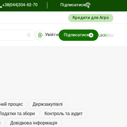
+38(044)334-62-70
Підписатися
Кредити для Агро
|
UKR
RU
Увійти
Підписатися
тера
Портал Баланс-Бюджет
ний процес
Держзакупівлі
Податки та збори
Контроль та аудит
я
Довідкова інформація