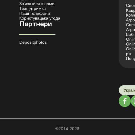
Зв'язатися з нами
Спец
Техпідтримка
Кадр
Наші телефони
Коме
Користувацька угода
Агро 
Партнери
Спец
Агро
Вебі
Onli
Depositphotos
Onli
Onli
рік.
Попу
Украї
©2014-2026