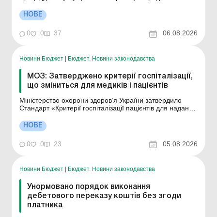
документ? Більше за темою: Додаток ЦП: цінні папери
– різниці Чинне законодавство передбачає 13 етапів,
НОВЕ
численні погодження, подання документів до
регулятора, реєстрацію звіту про результати емісії...
0
0
37
06.08.2026
Новини Бюджет
|
Бюджет. Новини законодавства
МОЗ: Затверджено критерії госпіталізації,
що зміниться для медиків і пацієнтів
Міністерство охорони здоров’я України затвердило
Стандарт «Критерії госпіталізації пацієнтів для надання
стаціонарної медичної допомоги» — наказ МОЗ від 30
липня 2026 року № 1044. Документ уніфікує підходи до
НОВЕ
планової та екстреної госпіталізації, продовження
стаціонарного лік...
0
0
23
05.08.2026
Новини Бюджет
|
Бюджет. Новини законодавства
Унормовано порядок виконання
дебетового переказу коштів без згоди
платника