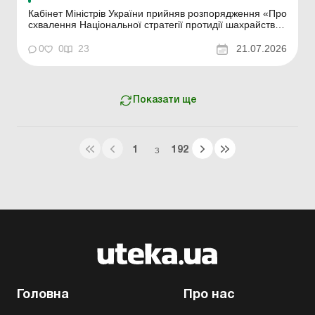
Кабінет Міністрів України прийняв розпорядження «Про
схвалення Національної стратегії протидії шахрайству
та іншим порушенням для захисту фінансових
інтересів України та Європейського Союзу та плану
0
0
23
21.07.2026
заходів з її реалізації на період до 2028 року».
Документ розроблено Державною аудиторсь...
Показати ще
1
192
З
Головна
Про нас