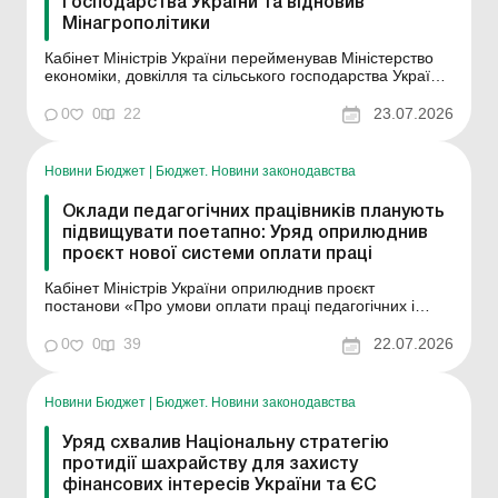
господарства України та відновив
Мінагрополітики
Кабінет Міністрів України перейменував Міністерство
економіки, довкілля та сільського господарства України
на Міністерство економіки та довкілля України.
Відповідну постанову Уряд ухвалив на засіданні 17
0
0
22
23.07.2026
липня 2026 року. Згідно з документом, Міністерству
економіки та довкілля України необхідно підг...
Новини Бюджет
|
Бюджет. Новини законодавства
Оклади педагогічних працівників планують
підвищувати поетапно: Уряд оприлюднив
проєкт нової системи оплати праці
Кабінет Міністрів України оприлюднив проєкт
постанови «Про умови оплати праці педагогічних і
науково-педагогічних працівників», яким пропонується
запровадити новий механізм формування посадових
0
0
39
22.07.2026
окладів працівників сфери освіти. Документ розроблено
з метою поетапної реалізації положень ча...
Новини Бюджет
|
Бюджет. Новини законодавства
Уряд схвалив Національну стратегію
протидії шахрайству для захисту
фінансових інтересів України та ЄС