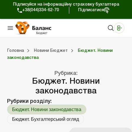
Підписуйся на інформаційну страховку бухгалтера
+38(044)334-62-70
Підписатися
Медичні КНП
Online видання «Баланс»
Online видання «Баланс-Агро»
Online бібліотека «Баланс»
Портал Баланс-Бюджет
Сервіси Баланс-Бюджет
Свiт позитива
Вебінари. Баланс-Бюджет
Головна
Новини Бюджет
Бюджет. Новини
законодавства
джет
Бюджет. Новини законодавства
Бюджет. Бухгалтерський огляд
Рубрика:
Бюджет. Новини
законодавства
Рубрики розділу:
Бюджет. Новини законодавства
Бюджет. Бухгалтерський огляд