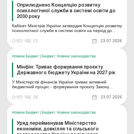
Оприлюднено Концепцію розвитку
психологічної служби в системі освіти до
2030 року
Кабінет Міністрів України затвердив Концепцію розвитку
психологічної служби в системі освіти на період до
2030 року. Документ визначає стратегічні напрями
розвитку психологічної служби та передбачає
0
0
21
23.07.2026
створення цілісної, доступної й стійкої системи
психосоціальної та психологічної допомоги для всіх
уч...
Новини Бюджет
|
Бюджет. Новини законодавства
Мінфін: Триває формування проєкту
Державного бюджету України на 2027 рік
У Міністерстві фінансів України триває активний
бюджетний процес - формування проєкту Закону
України «Про Державний бюджет України на 2027 рік».
Робота здійснюється відповідно до визначених
0
0
26
23.07.2026
Бюджетним кодексом України етапів і строків. Наразі
триває доведення до головних розпорядників кош...
Новини Бюджет
|
Бюджет. Новини законодавства
Уряд перейменував Міністерство
економіки, довкілля та сільського