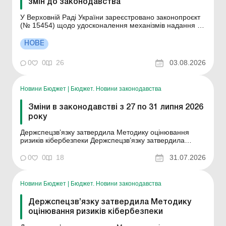
змін до законодавства
У Верховній Раді України зареєстровано законопроєкт
(№ 15454) щодо удосконалення механізмів надання та
реалізації права на користування надрами шляхом
проведення аукціонів (електронних торгів) та на умовах
НОВЕ
угоди про розподіл продукції (УРП). Документ
напрацьований народними депутатами України
0
0
26
03.08.2026
&mdash...
Новини Бюджет
|
Бюджет. Новини законодавства
Зміни в законодавстві з 27 по 31 липня 2026
року
Держспецзв’язку затвердила Методику оцінювання
ризиків кібербезпеки Держспецзв’язку затвердила
Методику оцінювання ризиків кібербезпеки, яка
встановлює єдиний підхід до ідентифікації та
0
0
18
31.07.2026
оцінювання ризиків кібербезпеки для органів державної
влади, операторів критичної інфраструктури та в...
Новини Бюджет
|
Бюджет. Новини законодавства
Держспецзв’язку затвердила Методику
оцінювання ризиків кібербезпеки