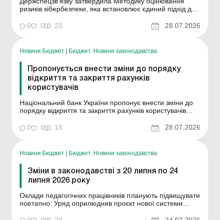
Держспецзв’язку затвердила Методику оцінювання
ризиків кібербезпеки, яка встановлює єдиний підхід до
ідентифікації та оцінювання ризиків кібербезпеки для
органів державної влади, операторів критичної
0
0
23
28.07.2026
інфраструктури та власників (розпорядників) об’єктів
критичної інформаційної інфраструкт...
Новини Бюджет
|
Бюджет. Новини законодавства
Пропонується внести зміни до порядку
відкриття та закриття рахунків
користувачів
Національний банк України пропонує внести зміни до
порядку відкриття та закриття рахунків користувачів
надавачами платіжних послуг з обслуговування
рахунків. Це зумовлено необхідністю врахування
0
0
18
28.07.2026
окремих вимог Закону України "Про внесення змін до
деяких законодавчих актів України щодо розвитку ...
Новини Бюджет
|
Бюджет. Новини законодавства
Зміни в законодавстві з 20 липня по 24
липня 2026 року
Оклади педагогічних працівників планують підвищувати
поетапно: Уряд оприлюднив проєкт нової системи
оплати праці Кабінет Міністрів України оприлюднив
проєкт постанови «Про умови оплати праці
0
0
28
24.07.2026