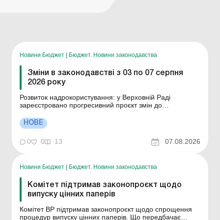
Новини Бюджет
|
Бюджет. Новини законодавства
Зміни в законодавстві з 03 по 07 серпня
2026 року
Розвиток надрокористування: у Верховній Раді
зареєстровано прогресивний проєкт змін до
законодавства У Верховній Раді України зареєстровано
законопроєкт (№ 15454) щодо удосконалення
НОВЕ
механізмів надання та реалізації права на
користування надрами шляхом проведення аукціонів
0
0
13
07.08.2026
(електронних торгів) та на...
Новини Бюджет
|
Бюджет. Новини законодавства
Комітет підтримав законопроєкт щодо
випуску цінних паперів
Комітет ВР підтримав законопроєкт щодо спрощення
процедур випуску цінних паперів. Що передбачає