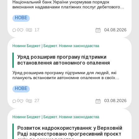
Національний банк України унормував порядок
виконання надавачами платіжних послуг дебетового
переказу коштів без згоди платника (примусового
списання / стягнення коштів), у тому числі для
НОВЕ
погашення податкового боргу. Зокрема, йдеться про
випадки недостатності / відсутності коштів на рахунку
0
0
17
04.08.2026
платника...
Новини Бюджет
|
Бюджет. Новини законодавства
Уряд розширив програму підтримки
встановлення автономного опалення
Уряд розширив програму підтримки для людей, які
планують встановити автономне опалення в своїх
будинках. Про це повідомив Прем’єр-міністр України
Сергій Корецький. Пільговий кредит до 250 тис. грн або
НОВЕ
до 480 тис. грн можна взяти на придбання
твердопаливних печей, димоходів, супутніх матеріалі...
0
0
27
03.08.2026
Новини Бюджет
|
Бюджет. Новини законодавства
Розвиток надрокористування: у Верховній
Раді зареєстровано прогресивний проєкт