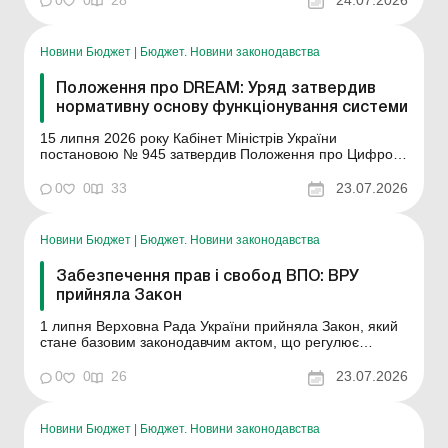
педагогічних і науково-педагогічних працівників», яким
пропонується запровадити новий меха...
Новини Бюджет
|
Бюджет. Новини законодавства
Положення про DREAM: Уряд затвердив
нормативну основу функціонування системи
15 липня 2026 року Кабінет Міністрів України
постановою № 945 затвердив Положення про Цифрову
інтегровану інформаційно-аналітичну систему
підготовки та моніторингу публічних інвестиційних
0
0
33
23.07.2026
проектів та програму публічних інвестицій (DREAM).
Документ закріплює нормативний розрив між
практикою використ...
Новини Бюджет
|
Бюджет. Новини законодавства
Забезпечення прав і свобод ВПО: ВРУ
прийняла Закон
1 липня Верховна Рада України прийняла Закон, який
стане базовим законодавчим актом, що регулює
питання прав і свобод внутрішньо переміщених осіб і
враховує сучасні виклики, зумовлені триваючою
0
0
26
23.07.2026
збройною агресією проти України, а також останні
зміни, які відбулися в законодавстві (реєстр. №12301).
З...
Новини Бюджет
|
Бюджет. Новини законодавства