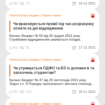
Згідно з документом доходи держбюджету на 2022 рік
0
0
72
24.12.2021
визначено в сумі 1 трлн 323,9 млрд грн (що на 9,7 %
або 117,2 млрд грн більше від запланов...
Online Баланс-Бюджет
|
Новини тижня
Чи враховуються премії під час розрахунку
оплати за дні відрядження
Баланс-Бюджет № 50 від 20 грудня 2021 року
Службовим відрядженням уважається поїздка
працівника за розпорядженням керівника
підприємства, установи та організації на певний строк
0
0
91
17.12.2021
до іншого населеного пункту для виконання
службового доручення поза місцем його постійної
роботи. Гарантії для працівник...
Online Баланс-Бюджет
|
Новини тижня
Чи утримується ПДФО та ВЗ із допомоги та
заохочень студентам?
Баланс-Бюджет № 47 від 29 листопада 2021 року
Згідно з п. 8 Порядку призначення і виплати стипендій,
затвердженого постановою КМУ від 12.07.2004 № 882
(далі – Порядок № 882) з метою підвищення життєвого
0
0
164
26.11.2021
рівня та заохочення за успіхи в навчанні, участь у
громадській, спортивній і науковій діял...
Online Баланс-Бюджет
|
Новини тижня