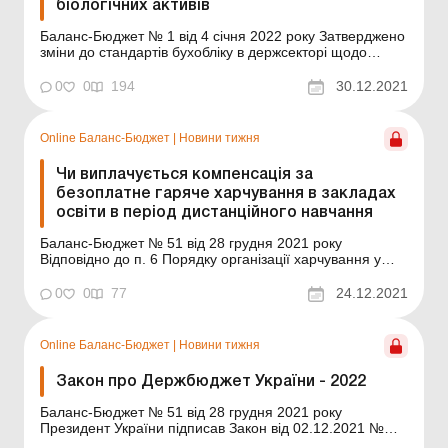
біологічних активів
Баланс-Бюджет № 1 від 4 січня 2022 року Затверджено
зміни до стандартів бухобліку в держсекторі щодо
запасів, витрат і біологічних активів, а саме: Звужено
сферу дії НП(С)БОДС 123 «Запаси», затвердженого
0
0
194
30.12.2021
наказом Мінфіну від 12.10.2010 № 1202. Відтепер його
не застосовуватимуть д...
Online Баланс-Бюджет
|
Новини тижня
Чи виплачується компенсація за
безоплатне гаряче харчування в закладах
освіти в період дистанційного навчання
Баланс-Бюджет № 51 від 28 грудня 2021 року
Відповідно до п. 6 Порядку організації харчування у
закладах освіти та дитячих закладах оздоровлення та
відпочинку, затвердженого постановою КМУ від
0
0
77
24.12.2021
24.03.2021 № 305 (далі – Постанова № 305),
компенсація за безоплатне гаряче харчування в
закладах осв...
Online Баланс-Бюджет
|
Новини тижня
Закон про Держбюджет України - 2022
Баланс-Бюджет № 51 від 28 грудня 2021 року
Президент України підписав Закон від 02.12.2021 №
1928-ІХ «Про Державний бюджет України на 2022 рік».