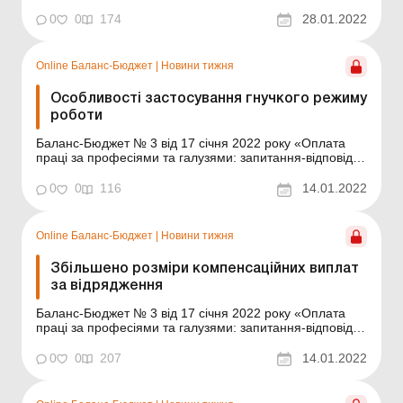
об’єктів оподаткування Наказом Мінфіну від
12.01.2022 № 7 затверджено Узагальнюючу податкову
0
0
174
28.01.2022
консультацію щодо окремих питань обліку платників
податків, яка містить відповіді на окремі запитанн...
Online Баланс-Бюджет
|
Новини тижня
Особливості застосування гнучкого режиму
роботи
Баланс-Бюджет № 3 від 17 січня 2022 року «Оплата
праці за професіями та галузями: запитання-відповіді
(частина перша)» У ч. 1 ст. 60 КЗпП, зокрема,
установлено, що за письмовим погодженням між
0
0
116
14.01.2022
працівником і власником підприємства, установи,
організації незалежно від форми власності або у...
Online Баланс-Бюджет
|
Новини тижня
Збільшено розміри компенсаційних виплат
за відрядження
Баланс-Бюджет № 3 від 17 січня 2022 року «Оплата
праці за професіями та галузями: запитання-відповіді
(частина перша)» У 2022 році починають діяти змінені
норми відшкодування витрат працівникам, які
0
0
207
14.01.2022
направляються у відрядження, причому не лише в
межах Украни, а й за кордон. Тобто йдетьс...