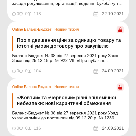
засади регулювання, організації, ведення бухобліку та
складання фінзвітності в Україні визначено Законом від
16.07.1999 № 996-XIV «Про бухгалтерський облік та
0
0
118
22.10.2021
фінансову звітність в Україні» (далі – Закон № 996).
Первинні документ...
Online Баланс-Бюджет
|
Новини тижня
Про підвищення ціни за одиницю товару та
істотні умови договору про закупівлю
Баланс-Бюджет № 38 від 27 вересня 2021 року Закон
Закон від 25.12.15 р. № 922-VIII «Про публічні
закупівлі» (далі – Закон № 922) визначає правові та
економічні засади здійснення закупівель товарів, робіт і
0
0
104
24.09.2021
послуг для забезпечення потреб держави,
територіальних громад та об’єд...
Online Баланс-Бюджет
|
Новини тижня
«Жовтий» та «червоний» рівні епідемічної
небезпеки: нові карантинні обмеження
Баланс-Бюджет № 38 від 27 вересня 2021 року Уряд
ухвалив зміни до постанови від 09.12.20 р. № 1236
«Про встановлення карантину та запровадження
обмежувальних протиепідемічних заходів із метою
0
0
116
24.09.2021
запобігання поширенню на території України гострої