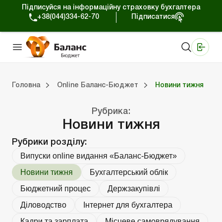
Підписуйся на інформаційну страховку бухгалтера
+38(044)334-62-70
Підписатися
Медичні КНП
Online видання «Баланс»
Online видання «Баланс-Агро»
Online бібліотека «Баланс»
Портал Баланс-Бюджет
Сервіси Баланс-Бюджет
Свiт позитива
Вебінари. Баланс-Бюджет
Головна
Online Баланс-Бюджет
Новини тижня
джет
Випуски online видання «Баланс-Бюджет»
Огляд законодавства
Бюджетний процес
Контроль та аудит
Місцеве самоврядування
Кадри та зарплата
Юридичні питання
Е-сервіси та Інформаційні ресурси
Інтернет д
Бухгалтерський облік
Податки та зб
Соціальн
Довідков
Рубрика:
Новини тижня
Рубрики розділу:
Випуски online видання «Баланс-Бюджет»
Новини тижня
Бухгалтерський облік
Бюджетний процес
Держзакупівлі
Діловодство
Інтернет для бухгалтера
Кадри та зарплата
Місцеве самоврядування