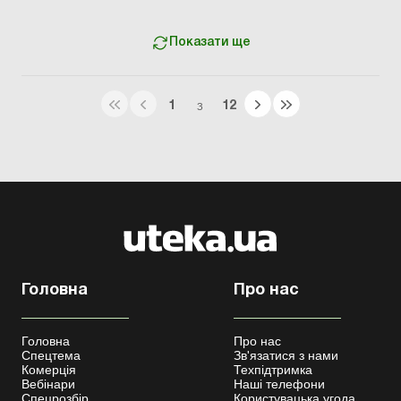
респіраторної хвороби COVID-19, спричиненої
коронав...
Показати ще
1
12
З
Головна
Про нас
Головна
Про нас
Спецтема
Зв'язатися з нами
Комерція
Техпідтримка
Вебінари
Наші телефони
Спецрозбір
Користувацька угода