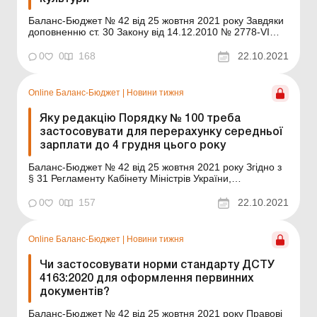
Баланс-Бюджет № 42 від 25 жовтня 2021 року Завдяки
доповненню ст. 30 Закону від 14.12.2010 № 2778-VІ
«Про культуру» (далі – Закон № 2778) новою нормою
професійні творчі працівники закладів культури набули
0
0
168
22.10.2021
права на творчу відпустку для провадження творчої
діяльності. Професійними ...
Online Баланс-Бюджет
|
Новини тижня
Яку редакцію Порядку № 100 треба
застосовувати для перерахунку середньої
зарплати до 4 грудня цього року
Баланс-Бюджет № 42 від 25 жовтня 2021 року Згідно з
§ 31 Регламенту Кабінету Міністрів України,
затвердженого постановою КМУ від 18.07.2007 № 950,
постанова КМУ від 01.09.2021 № 917 «Деякі питання
0
0
157
22.10.2021
обчислення середньої заробітної плати» (далі –
Постанова № 917) набуває чинност...
Online Баланс-Бюджет
|
Новини тижня
Чи застосовувати норми стандарту ДСТУ
4163:2020 для оформлення первинних
документів?
Баланс-Бюджет № 42 від 25 жовтня 2021 року Правові