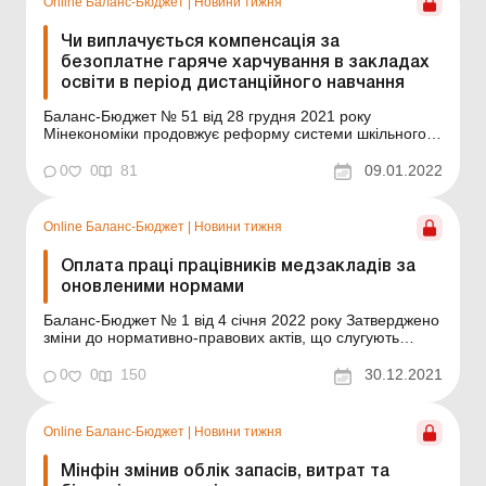
Online Баланс-Бюджет
|
Новини тижня
Чи виплачується компенсація за
безоплатне гаряче харчування в закладах
освіти в період дистанційного навчання
Баланс-Бюджет № 51 від 28 грудня 2021 року
Мінекономіки продовжує реформу системи шкільного
харчування та працює над удосконаленням процесу
публічних закупівель. Для цього Мінекономіки спільно з
0
0
81
09.01.2022
Антимонопольним комітетом України та членами
міжвідомчої робочої групи під головуванням заступниці
міні...
Online Баланс-Бюджет
|
Новини тижня
Оплата праці працівників медзакладів за
оновленими нормами
Баланс-Бюджет № 1 від 4 січня 2022 року Затверджено
зміни до нормативно-правових актів, що слугують
підґрунтям для встановлення умов оплати праці
персоналу медзакладів. Насамперед, починаючи з
0
0
150
30.12.2021
01.01.2022, розмір посадового окладу керівника
закладу охорони здоров’я (далі – ЗОЗ) має вста...
Online Баланс-Бюджет
|
Новини тижня
Мінфін змінив облік запасів, витрат та