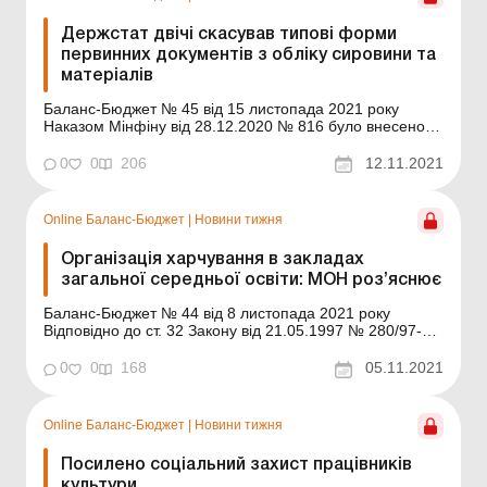
Держстат двічі скасував типові форми
первинних документів з обліку сировини та
матеріалів
Баланс-Бюджет № 45 від 15 листопада 2021 року
Наказом Мінфіну від 28.12.2020 № 816 було внесено
зміни до Методичних рекомендацій з бухгалтерського
обліку запасів суб’єктів державного сектору,
0
0
206
12.11.2021
затверджених наказом Мінфіну від 23.01.2015 № 11.
Зокрема, було визначено, що господарські операції ...
Online Баланс-Бюджет
|
Новини тижня
Організація харчування в закладах
загальної середньої освіти: МОН роз’яснює
Баланс-Бюджет № 44 від 8 листопада 2021 року
Відповідно до ст. 32 Закону від 21.05.1997 № 280/97-ВР
«Про місцеве самоврядування в Україні» (далі – Закон
№ 280) до власних (самоврядних) повноважень
0
0
168
05.11.2021
виконавчих органів сільських, селищних, міських рад
належить: управління закладами о...
Online Баланс-Бюджет
|
Новини тижня
Посилено соціальний захист працівників
культури