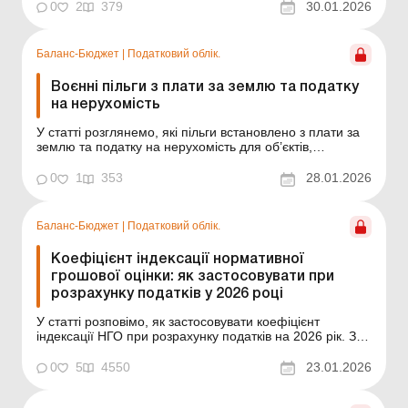
листуватися в електронній формі та які дії слід
0
2
379
30.01.2026
виконати для подання листів через електронний
кабінет. Запитання – відповіді Як подати заяв...
Баланс-Бюджет
|
Податковий облік.
Воєнні пільги з плати за землю та податку
на нерухомість
У статті розглянемо, які пільги встановлено з плати за
землю та податку на нерухомість для об’єктів,
розташованих на територіях активних бойових дій або
на тимчасово окупованих територіях. Майнові податки:
0
1
353
28.01.2026
звітуємо за 2026 рік Звітуємо щодо майнових податків –
2026 Воєнний стан суттєво ...
Баланс-Бюджет
|
Податковий облік.
Коефіцієнт індексації нормативної
грошової оцінки: як застосовувати при
розрахунку податків у 2026 році
У статті розповімо, як застосовувати коефіцієнт
індексації НГО при розрахунку податків на 2026 рік. За
інформацією Держгеокадастру, коефіцієнт індексації
нормативної грошової оцінки (далі – НГО) земель за
0
5
4550
23.01.2026
2025 рік становить 1,08. Тобто вартість землі для
розрахунку плати за землю, єдиного пода...