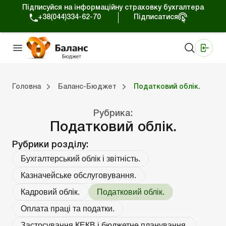
Підписуйся на інформаційну страховку бухгалтера
+38(044)334-62-70
Підписатися
Медичні КНП
Online видання «Баланс»
Online видання «Баланс-Агро»
Online бібліотека «Баланс»
Портал Баланс-Бюджет
Сервіси Баланс-Бюджет
Свiт позитива
Вебінари. Баланс-Бюджет
Головна
Баланс-Бюджет
Податковий облік.
джет
Публічні закупівлі.
Оплата праці та податки.
Застосування КЕКВ і бюджетне планування.
Казначейське обслуговування.
Бухгалтерсь
Перевірки контролюючи
Юридичні п
Блог реда
Податковий облік
Рубрика:
Податковий облік.
Рубрики розділу:
Бухгалтерський облік і звітність.
Казначейське обслуговування.
Кадровий облік.
Податковий облік.
Оплата праці та податки.
Застосування КЕКВ і бюджетне планування.