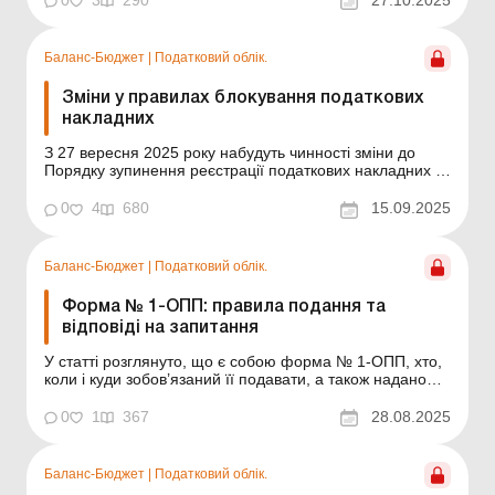
0
3
290
27.10.2025
кабінеті немає – швидко, без помилок і черг.
Електронний кабінет платника податків до...
Баланс-Бюджет
|
Податковий облік.
Зміни у правилах блокування податкових
накладних
З 27 вересня 2025 року набудуть чинності зміни до
Порядку зупинення реєстрації податкових накладних та
розрахунків коригування. Із нашого огляду ви
дізнаєтеся, що саме зміниться у правилах блокування
0
4
680
15.09.2025
ПН/РК цього разу. Постановою КМУ від 26.08.2025 №
1048 (далі – Постанова № 1048) буде внесено ...
Баланс-Бюджет
|
Податковий облік.
Форма № 1-ОПП: правила подання та
відповіді на запитання
У статті розглянуто, що є собою форма № 1-ОПП, хто,
коли і куди зобов’язаний її подавати, а також надано
відповіді на запитання читачів на цю тему. Майже всім
суб’єктам господарювання доводиться заповнювати та
0
1
367
28.08.2025
подавати до податкового органу форму № 1-ОПП.
Однак багато хто не знає, у яких...
Баланс-Бюджет
|
Податковий облік.