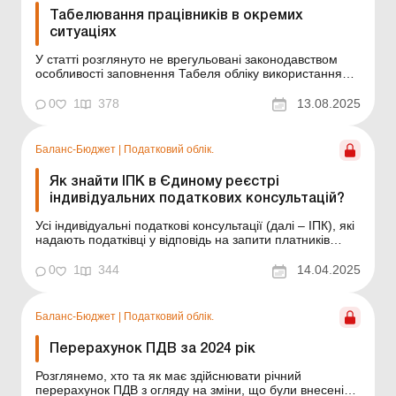
Табелювання працівників в окремих
ситуаціях
У статті розглянуто не врегульовані законодавством
особливості заповнення Табеля обліку використання
робочого часу в окремих ситуаціях. Роботодавці
зобов’язані забезпечувати достовірний облік
0
1
378
13.08.2025
виконуваної працівниками роботи. З цією метою
ведеться Табель обліку використання робочого часу....
Баланс-Бюджет
|
Податковий облік.
Як знайти ІПК в Єдиному реєстрі
індивідуальних податкових консультацій?
Усі індивідуальні податкові консультації (далі – ІПК), які
надають податківці у відповідь на запити платників
податків, мають бути зареєстровані в Єдиному реєстрі
індивідуальних податкових консультацій (далі – реєстр
0
1
344
14.04.2025
ІПК). У статті ми розкажемо, де розташовано цей
реєстр та за якими крит...
Баланс-Бюджет
|
Податковий облік.
Перерахунок ПДВ за 2024 рік
Розглянемо, хто та як має здійснювати річний
перерахунок ПДВ з огляду на зміни, що були внесені