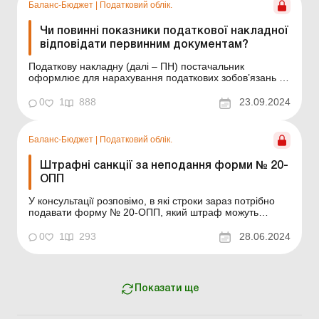
НДС под...
Баланс-Бюджет
|
Податковий облік.
Чи повинні показники податкової накладної
відповідати первинним документам?
Податкову накладну (далі – ПН) постачальник
оформлює для нарахування податкових зобов’язань з
ПДВ у разі постачання товарів (послуг). Податківці,
спираючись на п. 44.1 Податкового кодексу (далі – ПК),
0
1
888
23.09.2024
наголошують на тому, що дані ПН мають збігатися із
даними первинного документа, я...
Баланс-Бюджет
|
Податковий облік.
Штрафні санкції за неподання форми № 20-
ОПП
У консультації розповімо, в які строки зараз потрібно
подавати форму № 20-ОПП, який штраф можуть
накласти на суб'єкта господарювання (далі – СГ) за її
неподання або несвоєчасне подання, та
0
1
293
28.06.2024
проаналізуємо судову практику із цього питання. У
консультації розповімо, в які строки зараз потрібно по...
Показати ще