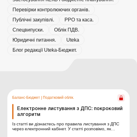
Перевірки контролюючих органів.
Публічні закупівлі.
РРО та каса.
Спецвипуски.
Облік ПДВ.
Юридичні питання.
Uteka
Блог редакції Uteka-Бюджет.
Баланс-Бюджет
|
Податковий облік.
Електронне листування з ДПС: покроковий
алгоритм
Із статті ви дізнаєтесь про правила листування з ДПС
через електронний кабінет. У статті розповімо, як
платникам податків подати заяву до ДПС про бажання