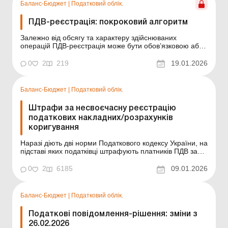
Баланс-Бюджет
|
Податковий облік.
ПДВ-реєстрація: покроковий алгоритм
Залежно від обсягу та характеру здійснюваних
операцій ПДВ-реєстрація може бути обов’язковою або
добровільною. У статті розповімо, як розрахувати обсяг
постачань для обов’язкової ПДВ-реєстрації, які операції
0
2
219
19.01.2026
при цьому враховуються, як впливають на розрахунок
повернення товарів/передоплати...
Баланс-Бюджет
|
Податковий облік.
Штрафи за несвоєчасну реєстрацію
податкових накладних/розрахунків
коригування
Наразі діють дві норми Податкового кодексу України, на
підставі яких податківці штрафують платників ПДВ за
несвоєчасну реєстрацію податкових накладних і
розрахунків коригування. Розглянемо порядок
0
2
6185
09.01.2026
застосування цих норм. Наразі діють дві норми
Податкового кодексу України (далі – ПКУ), на підста...
Баланс-Бюджет
|
Податковий облік.
Податкові повідомлення-рішення: зміни з
26.02.2026