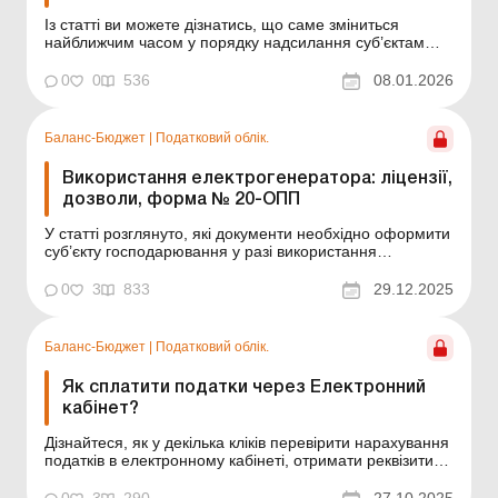
Із статті ви можете дізнатись, що саме зміниться
найближчим часом у порядку надсилання суб’єктам
господарювання податкових повідомлень-рішень.
Наприкінці 2025 року Мінфіном було затверджено два
0
0
536
08.01.2026
накази, якими вносяться зміни у Порядок надіслання
контролюючими органами податкових повідомлень-
ріш...
Баланс-Бюджет
|
Податковий облік.
Використання електрогенератора: ліцензії,
дозволи, форма № 20-ОПП
У статті розглянуто, які документи необхідно оформити
суб’єкту господарювання у разі використання
електрогенератора для власних потреб. Суть
проблеми. Зараз через часті відключення
0
3
833
29.12.2025
електроенергії багато суб’єктів господарювання (далі –
СГ) використовують електрогенератори. Хто...
Баланс-Бюджет
|
Податковий облік.
Як сплатити податки через Електронний
кабінет?
Дізнайтеся, як у декілька кліків перевірити нарахування
податків в електронному кабінеті, отримати реквізити
для сплати та одразу сплатити їх онлайн. Ми
покажемо, де знайти потрібні рахунки, якщо реквізитів у