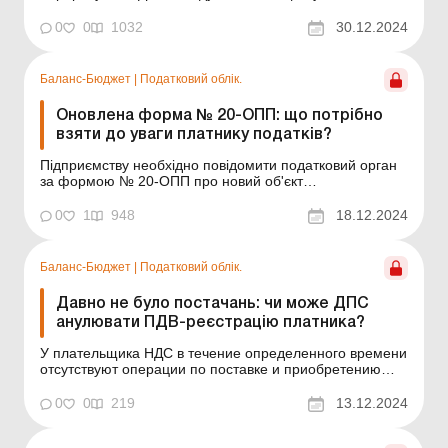
наказом Мінфіну від 09.08.2024 № 400 до форми
податкової декларації з ПДВ (далі – декларація).
0
0
1032
30.12.2024
Розглянемо, хто та як має здійснювати річний
перерахунок ПДВ з огляду на зміни, що були внесені
наказо...
Баланс-Бюджет
|
Податковий облік.
Оновлена форма № 20-ОПП: що потрібно
взяти до уваги платнику податків?
Підприємству необхідно повідомити податковий орган
за формою № 20-ОПП про новий об'єкт
оподаткування, придбаний цього місяця. Чули, що
нещодавно до форми № 20-ОПП було внесено зміни.
0
1
948
18.12.2024
Чи це так? Що саме змінилося і на що у нашому
випадку потрібно зважити, подаючи форму? Чи вже є
оновлений варіант ф...
Баланс-Бюджет
|
Податковий облік.
Давно не було постачань: чи може ДПС
анулювати ПДВ-реєстрацію платника?
У плательщика НДС в течение определенного времени
отсутствуют операции по поставке и приобретению
товаров (услуг), но есть отрицательное значение (стр.
21 декларации по НДС), которое переносится в
0
0
219
13.12.2024
налоговый кредит следующих отчетных периодов. То
есть данные для декларирования и декларация по