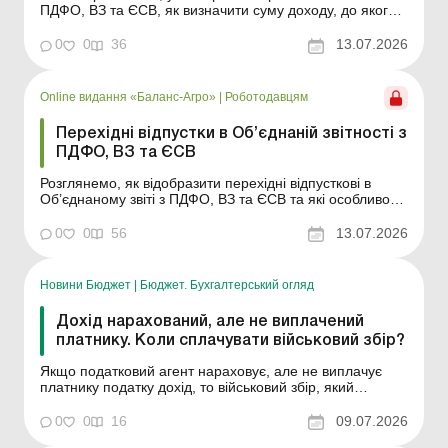
ПДФО, ВЗ та ЄСВ, як визначити суму доходу, до якого
застосовується ПСП, і зарплату, яку порівнюють з
мінімальною та максимальною базою нарахування
0
0
36
13.07.2026
ЄСВ. Баланс № 28 від 14 липня 2026 року Якщо
працівник йде у відпустку, то бухгалтер має не лише
вип...
Online видання «Баланс-Агро»
|
Роботодавцям
Перехідні відпустки в Об’єднаній звітності з
ПДФО, ВЗ та ЄСВ
Розглянемо, як відобразити перехідні відпусткові в
Об’єднаному звіті з ПДФО, ВЗ та ЄСВ та які особливості
мають правила їх відображення. Баланс-Агро № 28 від
14 липня 2026 року Суми відпусткових відображаються
0
0
56
13.07.2026
в розд. І основної частини Об’єднаного звіту і додатках
Д1 і 4ДФ до нього. Н...
Новини Бюджет
|
Бюджет. Бухгалтерський огляд
Дохід нарахований, але не виплачений
платнику. Коли сплачувати військовий збір?
Якщо податковий агент нараховує, але не виплачує
платнику податку дохід, то військовий збір, який
підлягає утриманню з такого нарахованого доходу,
підлягає перерахуванню до бюджету податковим
0
0
16
09.07.2026
агентом у строки, встановлені ПКУ для місячного