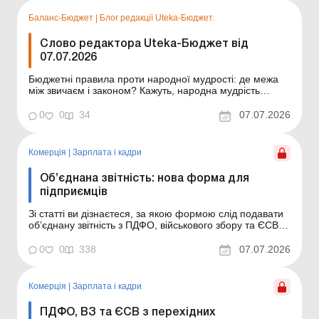
податкового періоду, тобто не пізніше 30 календарних
днів, н...
Баланс-Бюджет
|
Блог редакції Uteka-Бюджет.
Слово редактора Uteka-Бюджет від
07.07.2026
Бюджетні правила проти народної мудрості: де межа
між звичаєм і законом? Кажуть, народна мудрість
перевірена століттями. Ми не сперечаємося. Але
бюджетна сфера часом живе за власними правилами.
0
0
34
07.07.2026
Тут кожне рішення оцінюють уже не з погляду
здорового глузду, а за нормами законодавства,
позицією контрол...
Комерція
|
Зарплата і кадри
Об’єднана звітність: нова форма для
підприємців
Зі статті ви дізнаєтеся, за якою формою слід подавати
об’єднану звітність з ПДФО, військового збору та ЄСВ
податковим агентам зі статусом підприємця та/або
особи, яка провадить незалежну професійну
0
0
338
07.07.2026
діяльність. Для податкових агентів – самозайнятих осіб
(підприємців та осіб, які провадять...
Комерція
|
Зарплата і кадри
ПДФО, ВЗ та ЄСВ з перехідних