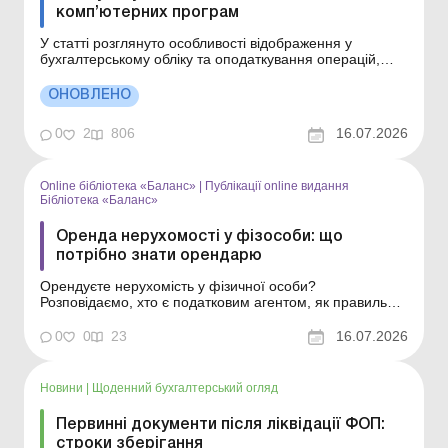
комп’ютерних програм
У статті розглянуто особливості відображення у
бухгалтерському обліку та оподаткування операцій,
пов’язаних із обслуговуванням і поліпшенням
комп’ютерних програм. Основні засоби: ремонти,
ОНОВЛЕНО
модернізація, реконструкція та відновлення Основні
засоби: ремонти, модернізація, реконструкція та ...
0
2
806
16.07.2026
Online бібліотека «Баланс»
|
Публікації online видання
Бібліотека «Баланс»
Оренда нерухомості у фізособи: що
потрібно знати орендарю
Орендуєте нерухомість у фізичної особи?
Розповідаємо, хто є податковим агентом, як правильно
визначити базу обкладення ПДФО та військовим
збором при виплаті орендної плати. Бібліотека Баланс
0
0
23
16.07.2026
№ 13 «Оренда нерухомості: укладення договору та
облік» Орендодавець-фізособа не є суб’єкт...
Новини
|
Щоденний бухгалтерський огляд
Первинні документи після ліквідації ФОП:
строки зберігання