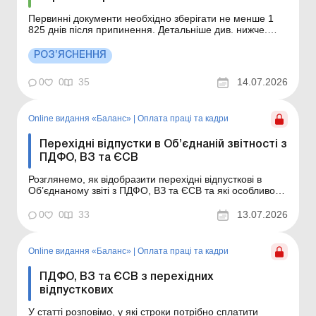
Первинні документи необхідно зберігати не менше 1
825 днів після припинення. Детальніше див. нижче.
Більше за темою: Оренда приміщення: оформлюємо
первинні документи правильно Помилка в первинному
РОЗ’ЯСНЕННЯ
документі: чи може це позбавити витрат Після
внесення запису до Єдиного державного реєстру про
0
0
35
14.07.2026
припин...
Online видання «Баланс»
|
Оплата праці та кадри
Перехідні відпустки в Об’єднаній звітності з
ПДФО, ВЗ та ЄСВ
Розглянемо, як відобразити перехідні відпусткові в
Об’єднаному звіті з ПДФО, ВЗ та ЄСВ та які особливості
мають правила їх відображення. Баланс № 28 від 14
липня 2026 року Суми відпусткових відображаються в
0
0
33
13.07.2026
розд. І основної частини Об’єднаного звіту і додатках
Д1 і 4ДФ до нього. Незваж...
Online видання «Баланс»
|
Оплата праці та кадри
ПДФО, ВЗ та ЄСВ з перехідних
відпусткових
У статті розповімо, у які строки потрібно сплатити