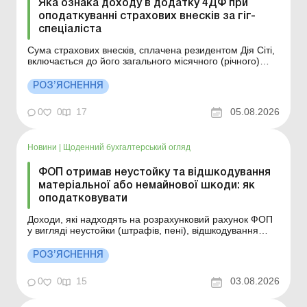
Яка ознака доходу в додатку 4ДФ при
оподаткуванні страхових внесків за гіг-
спеціаліста
Сума страхових внесків, сплачена резидентом Дія Сіті,
включається до його загального місячного (річного)
оподатковуваного доходу та обкладається ПДФО за
ставкою 18 % і військовим збором за ставкою 5 %. У
РОЗ’ЯСНЕННЯ
додатку 4ДФ до Розрахунку відображається вся сума
страхового внеску за ознакою доходу «204...
0
0
17
05.08.2026
Новини
|
Щоденний бухгалтерський огляд
ФОП отримав неустойку та відшкодування
матеріальної або немайнової шкоди: як
оподатковувати
Доходи, які надходять на розрахунковий рахунок ФОП
у вигляді неустойки (штрафів, пені), відшкодування
матеріальної або немайнової (моральної) шкоди (у т. ч.
за рішенням суду) за невиконання договорів, не
РОЗ’ЯСНЕННЯ
включаються до складу доходу ФОП на загальній
системі оподаткування. При цьому такі доходи обкла...
0
0
15
03.08.2026