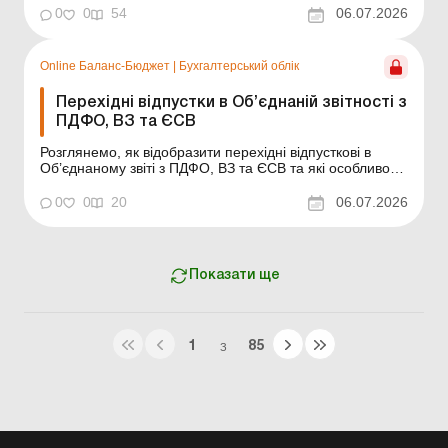
щодня Зміст номеру Юридичні питання Читати Родичі в
0
0
54
06.07.2026
установі: конфлікт інтересів на реальних подіях
Бухоблік і звітність Читати П...
Online Баланс-Бюджет
|
Бухгалтерський облік
Перехідні відпустки в Об’єднаній звітності з
ПДФО, ВЗ та ЄСВ
Розглянемо, як відобразити перехідні відпусткові в
Об’єднаному звіті з ПДФО, ВЗ та ЄСВ та які особливості
мають правила їх відображення. Баланс-Бюджет № 27
від 7 липня 2026 року Суми відпусткових
0
0
20
06.07.2026
відображаються в розд. І основної частини Об’єднаного
звіту і додатках Д1 і 4ДФ до нього. ...
Показати ще
1
85
З