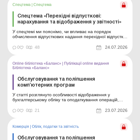
Спецтема
|
Спецтема
Спецтема «Перехідні відпусткові:
нарахування та відображення у звітності»
У спецтемі ми пояснімо, чи впливає на порядок
обчислення відпусткових надання перехідної відпустки,
як розрахувати та розподілити перехідні відпусткові за
звітними періодами, наведемо алгоритм їх
0
0
48
24.07.2026
нарахування та для наочності розглянемо практичні
приклади. У період масових відпусток найбільше
запитан...
Online бібліотека «Баланс»
|
Публікації online видання
Бібліотека «Баланс»
Обслуговування та поліпшення
комп’ютерних програм
У статті розглянуто особливості відображення у
бухгалтерському обліку та оподаткування операцій,
пов’язаних з обслуговуванням і поліпшенням
комп’ютерних програм. Бібліотека Баланс № 14
0
0
21
23.07.2026
«Основні засоби: ремонти, модернізація, реконструкція
та відновлення» Обслуговування, оно...
Комерція
|
Облік, податки та звiтнiсть
Обслуговування та поліпшення