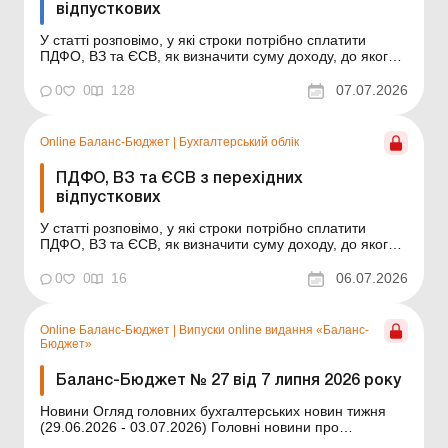
відпусткових
У статті розповімо, у які строки потрібно сплатити
ПДФО, ВЗ та ЄСВ, як визначити суму доходу, до якого
застосовується ПСП, і зарплату, яку порівнюють з
мінімальною та максимальною базою нарахування
0
0
128
07.07.2026
ЄСВ. Якщо працівник йде у відпустку, то бухгалтер має
не лише виплатити йому відпусткові, а й сплатити...
Online Баланс-Бюджет
|
Бухгалтерський облік
ПДФО, ВЗ та ЄСВ з перехідних
відпусткових
У статті розповімо, у які строки потрібно сплатити
ПДФО, ВЗ та ЄСВ, як визначити суму доходу, до якого
застосовується ПСП, і зарплату, яку порівнюють з
мінімальною та максимальною базою нарахування
0
0
16
06.07.2026
ЄСВ. Баланс-Бюджет № 27 від 7 липня 2026 року Якщо
працівник йде у відпустку, то бухгалтер має не ли...
Online Баланс-Бюджет
|
Випуски online видання «Баланс-
Бюджет»
Баланс-Бюджет № 27 від 7 липня 2026 року
Новини Огляд головних бухгалтерських новин тижня
(29.06.2026 - 03.07.2026) Головні новини про
найважливіші зміни у законодавстві – оновлюється