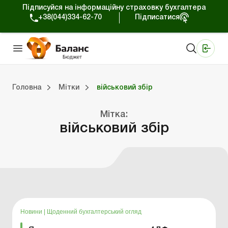
Підписуйся на інформаційну страховку бухгалтера
+38(044)334-62-70
Підписатися
Медичні КНП
Online видання «Баланс»
Online видання «Баланс-Агро»
Online бібліотека «Баланс»
Портал Баланс-Бюджет
Сервіси Баланс-Бюджет
Свiт позитива
Вебінари. Баланс-Бюджет
Головна
Мітки
військовий збір
джет
Портал Баланс-Бюджет
Календар бухгалтера
Дані для розрахунків
Мітка:
військовий збір
Новини
|
Щоденний бухгалтерський огляд