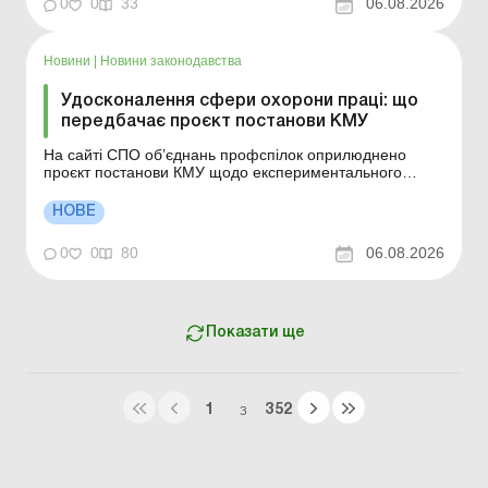
0
0
33
06.08.2026
оп...
Новини
|
Новини законодавства
Удосконалення сфери охорони праці: що
передбачає проєкт постанови КМУ
На сайті СПО об’єднань профспілок оприлюднено
проєкт постанови КМУ щодо експериментального
проєкту з удосконалення надання послуг у сфері
охорони праці. Розглянемо, що пропонують автори
НОВЕ
документу. Більше за темою: Охорона праці: права
працівників, обов’язки роботодавця, служба охорони
0
0
80
06.08.2026
п...
Показати ще
1
352
З