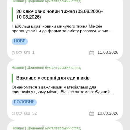
Новини
|
Щоденний бухгалтерський огляд
20 ключових новин тижня (03.08.2026–
10.08.2026)
Найбільш цікаві новини минулого тижня Мінфін
пропонує зміни до форми та змісту розрахункових
документів ДПС відповідає на запитання щодо
практичних ситуацій: лист від 10.07.2026 НБУ
НОВЕ
унормовав порядок примусового списання коштів без
згоди платника ДПС усунула помилки при прийнятті
0
0
1
11.08.2026
нової Об’є...
Новини
|
Щоденний бухгалтерський огляд
Важливе у серпні для єдинників
Ознайомтеся з важливими матеріалами для
єдинників у цьому місяці. Більше за темою: Єдиний
податок – 2026: строки сплати та декларування Ставки
єдиного податку для платників першої – третьої груп
ГОЛОВНЕ
Ліміти річного доходу для платників єдиного податку
Також може бути&nb...
0
0
32
10.08.2026
Новини
|
Щоденний бухгалтерський огляд