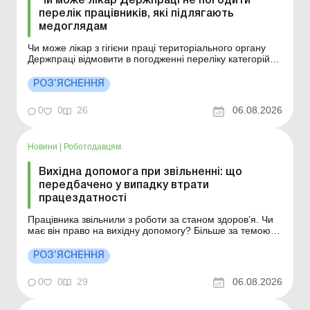
Чи може лікар Держпраці не погодити
перелік працівників, які підлягають
медоглядам
Чи може лікар з гігієни праці територіального органу
Держпраці відмовити в погодженні переліку категорій
працівників, які підлягають обов’язковим медичним
оглядам? Більше за темою: Чи проходити медогляд
РОЗ’ЯСНЕННЯ
суміснику, який виконує роботи з підвищеною
небезпекою? Проходження працівником медогляду...
0
0
26
06.08.2026
Новини
|
Роботодавцям.
Вихідна допомога при звільненні: що
передбачено у випадку втрати
працездатності
Працівника звільнили з роботи за станом здоров’я. Чи
має він право на вихідну допомогу? Більше за темою:
Вихідна допомога при звільнені: розмір, розрахунок,
оподаткування Вихідна допомога – це державна
РОЗ’ЯСНЕННЯ
гарантія, яка полягає в грошовій виплаті працівнику у
випадках, передбачених законом,...
0
0
29
06.08.2026