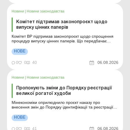
Новини
|
Новини законодавства
Комітет підтримав законопроєкт щодо
випуску цінних паперів
Комітет ВР підтримав законопроєкт щодо спрощення
процедур випуску цінних паперів. Що передбачає
документ? Більше за темою: Додаток ЦП: цінні папери
– різниці Чинне законодавство передбачає 13 етапів,
НОВЕ
численні погодження, подання документів до
регулятора, реєстрацію звіту про результати емісії...
0
0
40
06.08.2026
Новини
|
Новини законодавства
Пропонують зміни до Порядку реєстрації
великої рогатої худоби
Мінекономіки оприлюднило проєкт наказу про
внесення змін до Порядку ідентифікації та реєстрації
великої рогатої худоби та Порядку оформлення і
видачі паспорта великої рогатої худоби. Що
НОВЕ
передбачає документ? Більше за темою: Земельна
ділянка розташована на тимчасово окупованій
0
0
41
06.08.2026