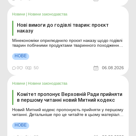
території або в з...
Новини
|
Новини законодавства
Нові вимоги до годівлі тварин: проєкт
наказу
Мінекономіки оприлюднило проєкт наказу щодо годівлі
тварин побічними продуктами тваринного походження.
Більше за темою: Документальне оформлення видачі
кормів для годівлі тварин Міністерство економіки
НОВЕ
презентувало проєкт наказу, який встановлює вимоги
до використання побічних продуктів тваринного п...
0
0
50
06.08.2026
Новини
|
Новини законодавства
Комітет пропонує Верховній Ради прийняти
в першому читанні новий Митний кодекс
Новий Митний кодекс пропонують прийняти у першому
читанні. Детальніше про це читайте в цьому матеріалі.
Більше за темою: Підприємець планує займатися
зовнішньоекономічною діяльністю: чи потрібна
НОВЕ
акредитація на митниці? Переробка давальницької
сировини для нерезидентів: митні процедури, облік та