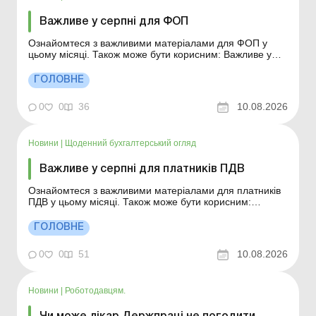
Важливе у серпні для ФОП
Ознайомтеся з важливими матеріалами для ФОП у
цьому місяці. Також може бути корисним: Важливе у
серпні для платників ПДВ Важливе у серпні для
єдинників Важливе у серпні для роботодавців Строк
ГОЛОВНЕ
позовної давності за ПКУ (1 095 днів) минув: чи можна
подати уточнюючий Розрахунок ЮО або ...
0
0
36
10.08.2026
Новини
|
Щоденний бухгалтерський огляд
Важливе у серпні для платників ПДВ
Ознайомтеся з важливими матеріалами для платників
ПДВ у цьому місяці. Також може бути корисним:
Важливе у серпні для ФОП Важливе у серпні для
єдинників Важливе у серпні для роботодавців
ГОЛОВНЕ
Квартальний звітний період для ФОП та інші зміни в
адмініструванні ПДВ – проєкт наказу Мін...
0
0
51
10.08.2026
Новини
|
Роботодавцям.