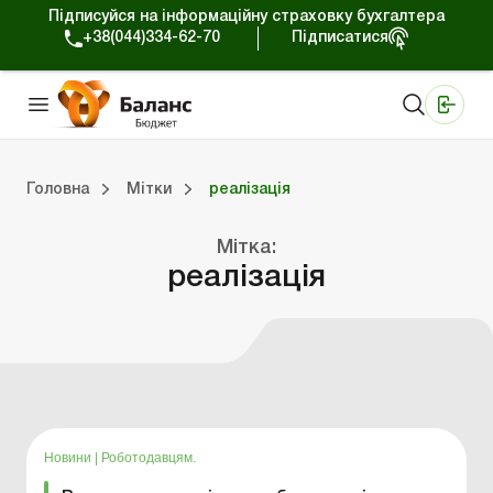
Підписуйся на інформаційну страховку бухгалтера
+38(044)334-62-70
Підписатися
Медичні КНП
Online видання «Баланс»
Online видання «Баланс-Агро»
Online бібліотека «Баланс»
Портал Баланс-Бюджет
Сервіси Баланс-Бюджет
Свiт позитива
Вебінари. Баланс-Бюджет
Головна
Мітки
реалізація
джет
Портал Баланс-Бюджет
Календар бухгалтера
Дані для розрахунків
Мітка:
реалізація
Новини
|
Роботодавцям.