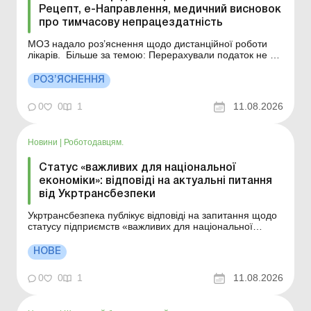
Рецепт, е-Направлення, медичний висновок
про тимчасову непрацездатність
МОЗ надало роз’яснення щодо дистанційної роботи
лікарів. Більше за темою: Перерахували податок не на
той рахунок? Штрафу не буде! Чи можна утримати з
працівника зайву суму лікарняних? Розрахунок
РОЗ’ЯСНЕННЯ
лікарняних для сумісників: є новини! Чи можна
отримати дистанційно без відвідування лікаря...
0
0
1
11.08.2026
Новини
|
Роботодавцям.
Статус «важливих для національної
економіки»: відповіді на актуальні питання
від Укртрансбезпеки
Укртрансбезпека публікує відповіді на запитання щодо
статусу підприємств «важливих для національної
економіки». Більше за темою: Звітність із військового
обліку та бронювання Бронювання працівників:
НОВЕ
покрокові дії Укртрансбезпека оприлюднила відповіді
на запитання автоперевізників, які ...
0
0
1
11.08.2026