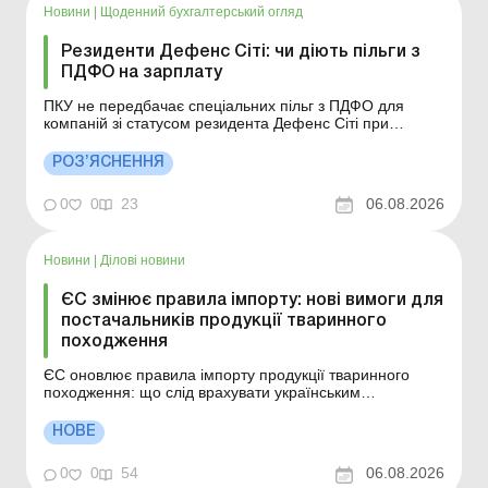
Новини
|
Щоденний бухгалтерський огляд
Резиденти Дефенс Сіті: чи діють пільги з
ПДФО на зарплату
ПКУ не передбачає спеціальних пільг з ПДФО для
компаній зі статусом резидента Дефенс Сіті при
нарахуванні зарплати найманим працівникам. Більше
за темою: Дефенс Сіті – новий бізнес-простір для
РОЗ’ЯСНЕННЯ
підприємств оборонної промисловості Законом від
21.08.2025 № 4577-ІХ «Про внесення змін д...
0
0
23
06.08.2026
Новини
|
Ділові новини
ЄС змінює правила імпорту: нові вимоги для
постачальників продукції тваринного
походження
ЄС оновлює правила імпорту продукції тваринного
походження: що слід врахувати українським
експортерам. Більше за темою: Відповідальність за
порушення законодавства у сфері виробництва, обігу
НОВЕ
та маркування органічної продукції Санітарна
експертиза: отримуємо висновок Європейський Союз
0
0
54
06.08.2026
оновив систем...