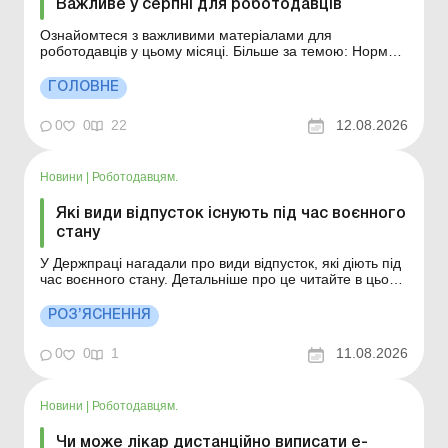
Важливе у серпні для роботодавців
Ознайомтеся з важливими матеріалами для
роботодавців у цьому місяці. Більше за темою: Норми
тривалості робочого часу на 2026 рік Відповідальність
за порушення законодавства про працю
ГОЛОВНЕ
Неоподатковувані розміри доходів, які залежать від
МЗП та ПМ Також може бути корисним: Важливе у с...
0
0
22
12.08.2026
Новини
|
Роботодавцям.
Які види відпусток існують під час воєнного
стану
У Держпраці нагадали про види відпусток, які діють під
час воєнного стану. Детальніше про це читайте в цьому
матеріалі. Більше за темою: Чи має право працівник
брати відпустку без збереження зарплати кілька разів
РОЗ’ЯСНЕННЯ
протягом року? Чи можна надати дві різні відпустки без
збереження зарплати поспіль Ч...
0
0
1
11.08.2026
Новини
|
Роботодавцям.
Чи може лікар дистанційно виписати е-