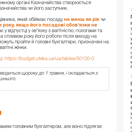
 кожному органі Казначейства створюється
Казначейства чи його заступник.
цівника, який обіймає посаду
не менш як рік
чи
 року, якщо його посадові обов‘язки не
 у відпустці у зв‘язку з вагітністю, пологами та
а спливом року його роботи після виходу на
жуть пройти й головні бухгалтери, призначені на
агітні жінки.
: https://budget.uteka.ua/ua/tables/50130-0
одиться щороку до 1 травня, і складається з
ішнього.
я
амим головним бухгалтером, але воно підлягає