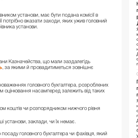
вником установи, має бути подана комісії в
ії потрібно вказати заходи, яких ужив головний
івника установи.
ани Казначейства, що мали заздалегідь
ь
, за якими й провадитиметься зовнішнє
вноваженнях головного бухгалтера, розроблених
тм оцінювання насамперед залежить від таких
ом коштів чи розпорядником нижчого рівня
ші установи, заклади, чи їх немає.
посаду головного бухгалтера чи фахівця, який