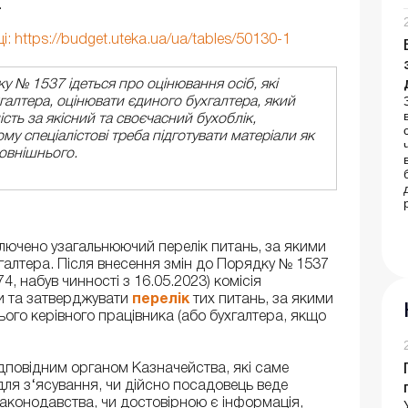
.
: https://budget.uteka.ua/ua/tables/50130-1
у № 1537 ідеться про оцінювання осіб, які
галтера, оцінювати єдиного бухгалтера, який
сть за якісний та своєчасний бухоблік,
му спеціалістові треба підготувати матеріали як
зовнішнього.
ключено узагальнюючий перелік питань, за якими
галтера. Після внесення змін до Порядку № 1537
4, набув чинності з 16.05.2023) комісія
и та затверджувати
перелік
тих питань, за якими
ого керівного працівника (або бухгалтера, якщо
ідповідним органом Казначейства, які саме
ля з‘ясування, чи дійсно посадовець веде
аконодавства, чи достовірною є інформація,