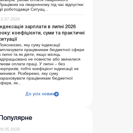
Працівник на лікарняному під час відпустки:
дії роботодавця Ситуац...
15.07.2026
Індексація зарплати в липні 2026
року: коефіцієнти, суми та практичні
ситуації
Пояснюємо, яку суму індексації
виплачувати працівникам бюджетної сфери
в липні та як діяти, якщо місяць
відпрацьовано не повністю або змінилися
умови оплати праці. У липні – без
сюрпризів, тобто коефіцієнт індексації не
змінився. Розберемо, яку суму
нараховувати працівникам бюджетної
сфери, як...
До усіх новин
Популярне
28.05.2026