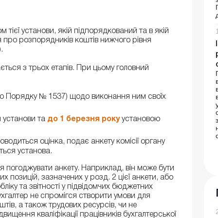
 тієї установи, якій підпорядкований та в якій
 про розпорядників коштів нижчого рівня
.
ться з трьох етапів. При цьому головний
о Порядку № 1537) щодо виконання ним своїх
м установи та
до 1 березня року
установою
оводиться оцінка, подає анкету комісії органу
ться установа.
я погоджувати анкету. Наприклад, він може бути
 позицій, зазначених у розд. 2 цієї анкети, або
ліку та звітності у підвідомчих бюджетних
ухгалтер не спромігся створити умови для
тів, а також трудових ресурсів, чи не
вищення кваліфікації працівників бухгалтерської