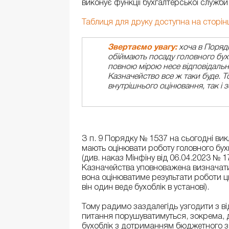
виконує функції бухгалтерської служби
Таблиця для друку доступна на сторінці
Звертаємо увагу:
хоча в Порядк
обіймають посаду головного бух
повною мірою несе відповідальні
Казначейство все ж таки буде. То
внутрішнього оцінювання, так і 
З п. 9 Порядку № 1537 на сьогодні ви
мають оцінювати роботу головного бух
(див. наказ Мінфіну від 06.04.2023 № 17
Казначейства уповноважена визначат
вона оцінюватиме результати роботи ць
він один веде бухоблік в установі).
Тому радимо заздалегідь узгодити з в
питання порушуватимуться, зокрема, д
бухоблік з дотриманням бюджетного з