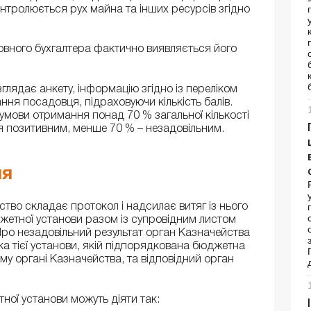
онтролюється рух майна та інших ресурсів згідно
овного бухгалтера фактично виявляється його
глядає анкету, інформацію згідно із переліком
ння посадовця, підраховуючи кількість балів.
мови отримання понад 70 % загальної кількості
я позитивним, менше 70 % – незадовільним.
ня
тво складає протокол і надсилає витяг із нього
джетної установи разом із супровідним листом
Про незадовільний результат орган Казначейства
ка тієї установи, якій підпорядкована бюджетна
ьому органі Казначейства, та відповідний орган
ної установи можуть діяти так: