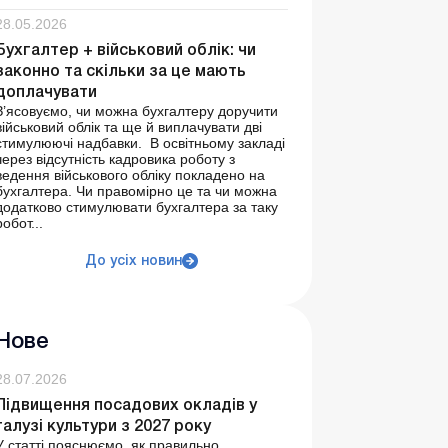
28.05.2026
Бухгалтер + військовий облік: чи
законно та скільки за це мають
доплачувати
З’ясовуємо, чи можна бухгалтеру доручити
військовий облік та ще й виплачувати дві
стимулюючі надбавки. В освітньому закладі
через відсутність кадровика роботу з
ведення військового обліку покладено на
бухгалтера. Чи правомірно це та чи можна
додатково стимулювати бухгалтера за таку
робот...
До усіх новин
Нове
28.07.2026
Підвищення посадових окладів у
галузі культури з 2027 року
У статті пояснюємо, як правильно