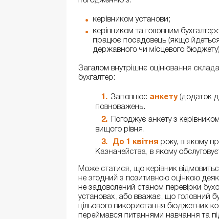
погодженню з:
керівником установи;
керівником та головним бухгалтером
працює посадовець (якщо йдеться
державного чи місцевого бюджету)
Загалом внутрішнє оцінювання складає
бухгалтер:
Заповнює
анкету
(додаток д
повноважень.
Погоджує анкету з керівнико
вищого рівня.
До 1 квітня
року, в якому пр
Казначейства, в якому обслуговує
Може статися, що керівник відмовитьс
не згодний з позитивною оцінкою деяких
не задоволений станом перевірки бухоб
установах, або вважає, що головний б
цільового використання бюджетних кош
переймався питаннями навчання та під