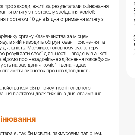
а про заходи, вжиті за результатами оцінювання
ання витягу з протоколу засідання комісії;
я протягом 10 днів із дня отримання витягу з
ерівнику органу Казначейства за місцем
яву, в якій наводить обґрунтовані пояснення та
 діяльність. Можливо, головному бухгалтеру
 результати своєї діяльності, наведену в анкеті
 відомо про незадовільне здійснення головбухом
ють на засідання комісії, і вона надає
е отримати висновок про невідповідність
чейства комісія в присутності головного
вання протягом двох тижнів із дня отримання
цінювання
лтера є, так би мовити, лакмусовим папірцем,