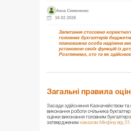
Анна Семененко
16.02.2026
Запитання стосовно коректного
головних бухгалтерів бюджетни
повноважна особа наділена вис
установою своїх функцій із д
Розглянемо, хто та як здійснює
Загальні правила оці
Засади здійснення Казначейством та 
виконання роботи очільника бухгалте
оцінки виконання головним бухгалтеро
затвердженим
наказом Мінфіну від 01