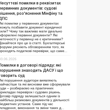
Несуттєві помилки в реквізитах
первинних документів: судові
рішення, роз'яснення Мінфіну та
ДПС
Які помилки у первинних документах
можуть позбавити документ юридичної
сили? Чому так важливо мати ідеально
оформлені первинні документи? Які
неточності у первинці не є критичними?
Дізнайтеся про це із статті. Бухгалтерські
форуми рясніють обговоренням того, як
проходять податкові перевірки, що саме...
03.06.2026
Помилки в договорі підряду: які
порушення знаходить ДАСУ і що
говорить суд
Які порушення аудитори виявляють
найчастіше та які висновки вже сформували
суди – розбираємо на практичних
прикладах перевірок і судових рішень.
Договір підряду залишається одним із
найбільш ризикових документів у діяльності
бюджетних установ. Саме під час
укладення, виконання та зміни таких д...