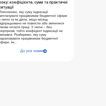
року: коефіцієнти, суми та практичні
ситуації
Пояснюємо, яку суму індексації
виплачувати працівникам бюджетної сфери
в липні та як діяти, якщо місяць
відпрацьовано не повністю або змінилися
умови оплати праці. У липні – без
сюрпризів, тобто коефіцієнт індексації не
змінився. Розберемо, яку суму
нараховувати працівникам бюджетної
сфери, як...
До усіх новин