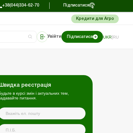
+38(044)334-62-70
Підписатися
Кредити для Агро
|
UKR
RU
Увійти
Підписатися
нтролюючих органів.
Портал Баланс-Бюджет
Швидка реєстрація
Будьте в курсі змін і актуальних тем,
задавайте питання.