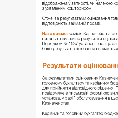
відображена у звітності, чи належно к
з ухваленим кошторисом.
Отже, за результатами оцінювання гол
відповідність займаній посаді.
Нагадаємо:
комісія Казначейства роз
питань та визначає результати оцінюва
Порядком № 1537 установлено, що за у
балів результат оцінювання вважаєтьс
Результати оцінюван
За результатами оцінювання Казначейс
головному бухгалтеру та керівнику бю
для прийняття відповідного рішення. 
повідомляє в письмовій формі керівни
установа, у разі її обслуговування в ц
Казначейства.
Керівник та головний бухгалтер бюджет