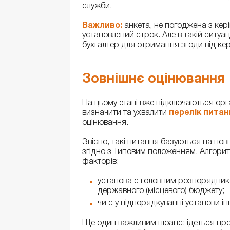
служби.
Важливо:
анкета, не погоджена з кері
установлений строк. Але в такій ситуац
бухгалтер для отримання згоди від кер
Зовнішнє оцінювання
На цьому етапі вже підключаються орг
визначити та ухвалити
перелік питан
оцінювання.
Звісно, такі питання базуються на по
згідно з Типовим положенням. Алгори
факторів:
установа є головним розпорядник
державного (місцевого) бюджету;
чи є у підпорядкуванні установи ін
Ще один важливим нюанс: ідеться про 