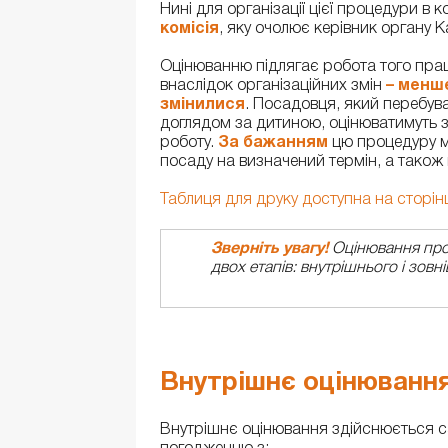
Нині для організації цієї процедури в
комісія
, яку очолює керівник органу 
Оцінюванню підлягає робота того пра
внаслідок організаційних змін
– менше
змінилися
. Посадовця, який перебуває
доглядом за дитиною, оцінюватимуть з
роботу.
За бажанням
цю процедуру мо
посаду на визначений термін, а також в
Таблиця для друку доступна на сторінці
Зверніть увагу!
Оцінювання пров
двох етапів: внутрішнього і зовн
Внутрішнє оцінюванн
Внутрішнє оцінювання здійснюється с