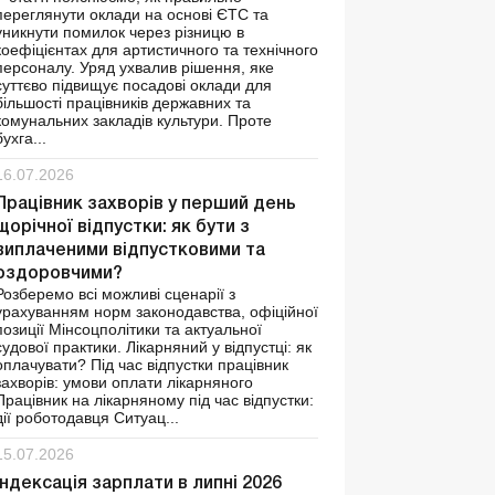
переглянути оклади на основі ЄТС та
уникнути помилок через різницю в
коефіцієнтах для артистичного та технічного
персоналу. Уряд ухвалив рішення, яке
суттєво підвищує посадові оклади для
більшості працівників державних та
комунальних закладів культури. Проте
бухга...
16.07.2026
Працівник захворів у перший день
щорічної відпустки: як бути з
виплаченими відпустковими та
оздоровчими?
Розберемо всі можливі сценарії з
урахуванням норм законодавства, офіційної
позиції Мінсоцполітики та актуальної
судової практики. Лікарняний у відпустці: як
оплачувати? Під час відпустки працівник
захворів: умови оплати лікарняного
Працівник на лікарняному під час відпустки:
дії роботодавця Ситуац...
15.07.2026
Індексація зарплати в липні 2026