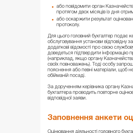
або повідомити орган Казначейств
протягом двох місяців із дня отрим
або оскаржити результат оцінюванн
протоколу.
Для цього головний бухгалтер подає к
обслуговування установи відповідну за
додаткові відомості про свою службову
доведеться підтвердити інформацію про
(наприклад, якщо органу Казначейства
своїх повноважень). Тоді особу запрошу
пояснення або певні матеріали, щоб н
обійманій посаді.
За дорученням керівника органу Казна
бухгалтера проводить повторне оціню
відповідної заяви.
Заповнення анкети о
Оцінювання діяльності головного бухга