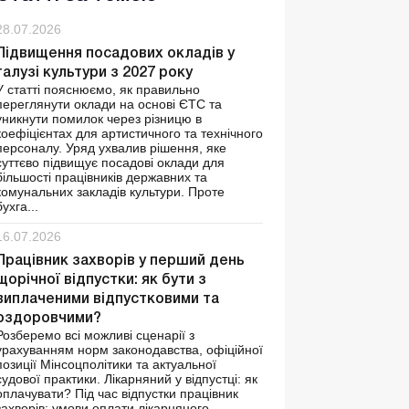
28.07.2026
Підвищення посадових окладів у
галузі культури з 2027 року
У статті пояснюємо, як правильно
переглянути оклади на основі ЄТС та
уникнути помилок через різницю в
коефіцієнтах для артистичного та технічного
персоналу. Уряд ухвалив рішення, яке
суттєво підвищує посадові оклади для
більшості працівників державних та
комунальних закладів культури. Проте
бухга...
16.07.2026
Працівник захворів у перший день
щорічної відпустки: як бути з
виплаченими відпустковими та
оздоровчими?
Розберемо всі можливі сценарії з
урахуванням норм законодавства, офіційної
позиції Мінсоцполітики та актуальної
судової практики. Лікарняний у відпустці: як
оплачувати? Під час відпустки працівник
захворів: умови оплати лікарняного