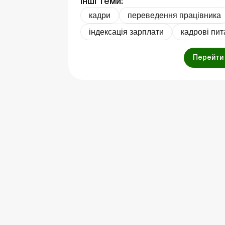
Інші теми:
кадри
переведення працівника
індексація зарплати
кадрові пи
Перейти 