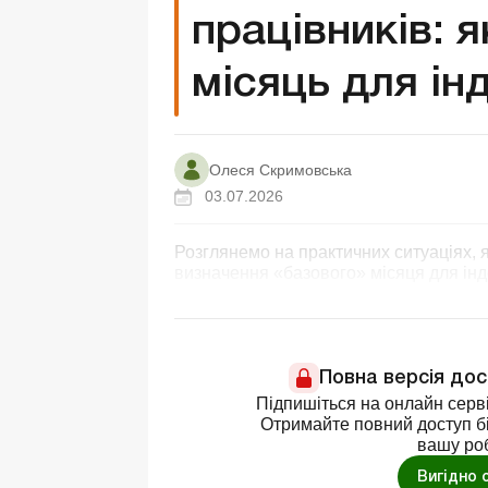
працівників: 
місяць для інд
Олеся Скримовська
03.07.2026
Розглянемо на практичних ситуаціях, я
визначення «базового» місяця для інде
Повна версія до
Підпишіться на онлайн серві
Отримайте повний доступ бі
вашу ро
Вигідно 