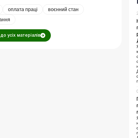
оплата праці
воєнний стан
тання
до усіх матеріалів