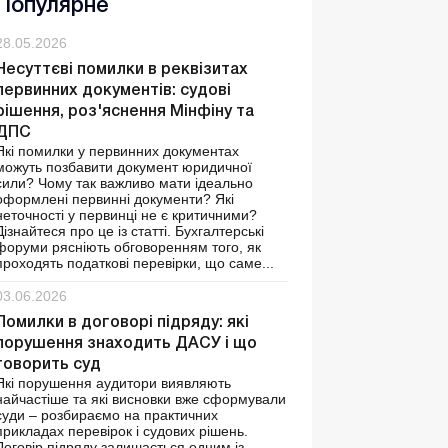
Популярне
28.05.2026
Несуттєві помилки в реквізитах
первинних документів: судові
рішення, роз'яснення Мінфіну та
ДПС
Які помилки у первинних документах
можуть позбавити документ юридичної
сили? Чому так важливо мати ідеально
оформлені первинні документи? Які
неточності у первинці не є критичними?
Дізнайтеся про це із статті. Бухгалтерські
форуми рясніють обговоренням того, як
проходять податкові перевірки, що саме...
03.06.2026
Помилки в договорі підряду: які
порушення знаходить ДАСУ і що
говорить суд
Які порушення аудитори виявляють
найчастіше та які висновки вже сформували
суди – розбираємо на практичних
прикладах перевірок і судових рішень.
Договір підряду залишається одним із