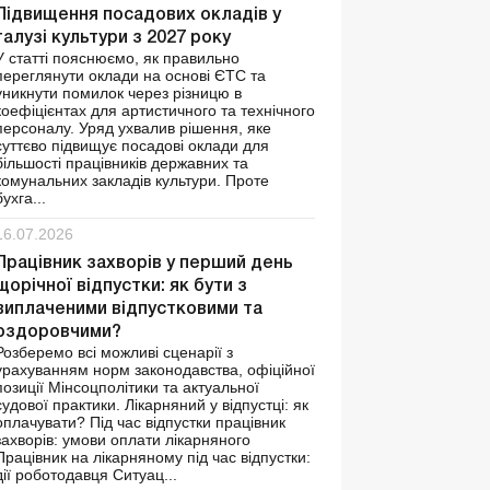
Підвищення посадових окладів у
галузі культури з 2027 року
У статті пояснюємо, як правильно
переглянути оклади на основі ЄТС та
уникнути помилок через різницю в
коефіцієнтах для артистичного та технічного
персоналу. Уряд ухвалив рішення, яке
суттєво підвищує посадові оклади для
більшості працівників державних та
комунальних закладів культури. Проте
бухга...
16.07.2026
Працівник захворів у перший день
щорічної відпустки: як бути з
виплаченими відпустковими та
оздоровчими?
Розберемо всі можливі сценарії з
урахуванням норм законодавства, офіційної
позиції Мінсоцполітики та актуальної
судової практики. Лікарняний у відпустці: як
оплачувати? Під час відпустки працівник
захворів: умови оплати лікарняного
Працівник на лікарняному під час відпустки:
дії роботодавця Ситуац...