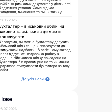
найбільш ризикових документів у діяльності
бюджетних установ. Саме під час
укладення, виконання та зміни таких д...
28.05.2026
Бухгалтер + військовий облік: чи
законно та скільки за це мають
доплачувати
З’ясовуємо, чи можна бухгалтеру доручити
військовий облік та ще й виплачувати дві
стимулюючі надбавки. В освітньому закладі
через відсутність кадровика роботу з
ведення військового обліку покладено на
бухгалтера. Чи правомірно це та чи можна
додатково стимулювати бухгалтера за таку
робот...
До усіх новин
Нове
28.07.2026