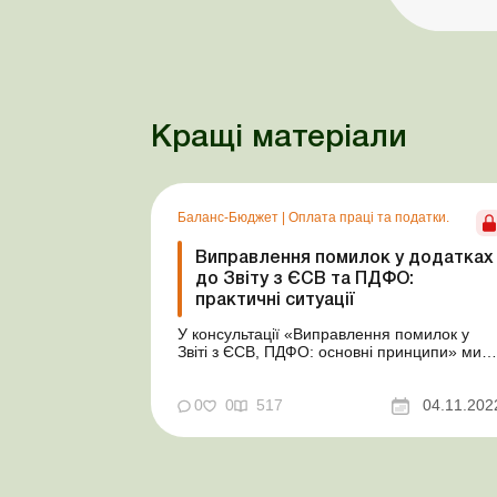
Кращі матеріали
Баланс-Бюджет
|
Оплата праці та податки.
Виправлення помилок у додатках
до Звіту з ЄСВ та ПДФО:
практичні ситуації
У консультації «Виправлення помилок у
Звіті з ЄСВ, ПДФО: основні принципи» ми
розповіли про основні принципи
виправлення помилок у Податковому
розрахунку сум доходу, нарахованого
0
0
517
04.11.202
(сплаченого) на користь платників податків
– фізичних осіб, і сум утриманого з них
податку, а також сум...