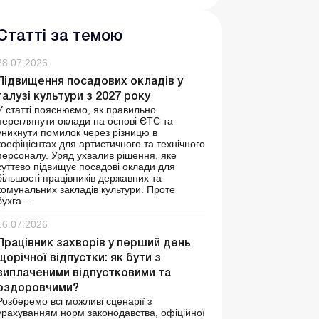
Статті за темою
28.07.2026
Підвищення посадових окладів у
галузі культури з 2027 року
У статті пояснюємо, як правильно
переглянути оклади на основі ЄТС та
уникнути помилок через різницю в
коефіцієнтах для артистичного та технічного
персоналу. Уряд ухвалив рішення, яке
суттєво підвищує посадові оклади для
більшості працівників державних та
комунальних закладів культури. Проте
бухга...
16.07.2026
Працівник захворів у перший день
щорічної відпустки: як бути з
виплаченими відпустковими та
оздоровчими?
Розберемо всі можливі сценарії з
урахуванням норм законодавства, офіційної