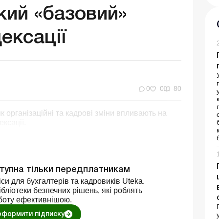
який «базовий»
ексації
0
0
80
к організаційні та кадрові зміни впливають на
ксації.
ступна тільки передплатникам
си для бухгалтерів та кадровиків Uteka.
бліотеки безпечних рішень, які роблять
боту ефективнішою.
оформити підписку