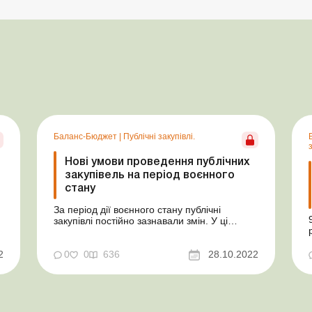
Баланс-Бюджет
|
Публічні закупівлі.
з
Нові умови проведення публічних
закупівель на період воєнного
стану
За період дії воєнного стану публічні
закупівлі постійно зазнавали змін. У ці
складні часи здійснювати закупівлі потрібно
динамічно, у короткі строки та з
2
урахуванням умов, що диктує війна,
0
0
636
28.10.2022
зокрема із забезпеченням захищеності
замовників від воєнних загроз на період дії
правового режиму воєнного ста...