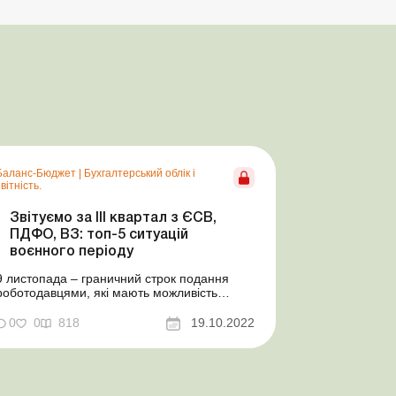
Баланс-Бюджет
|
Бухгалтерський облік і
вітність.
Звітуємо за ІІІ квартал з ЄСВ,
ПДФО, ВЗ: топ-5 ситуацій
воєнного періоду
9 листопада – граничний строк подання
роботодавцями, які мають можливість
своєчасно виконувати свій податковий
обов’язок, Податкового розрахунку сум
0
0
818
19.10.2022
доходу, нарахованого (сплаченого) на
користь платників податків – фізичних осіб, і
сум утриманого з них податку, а також сум
нарахова...