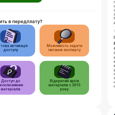
ить в передплату?
тєва активація
Можливість задати
доступу
питання експерту
Доступ до
Відкритий архів
ксклюзивних
матеріалів c 2015
матеріалів
року