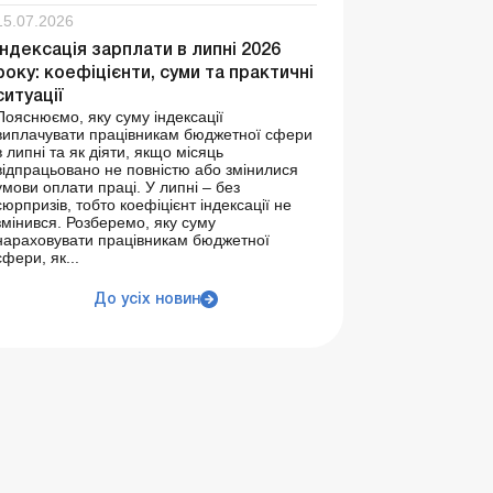
15.07.2026
Індексація зарплати в липні 2026
року: коефіцієнти, суми та практичні
ситуації
Пояснюємо, яку суму індексації
виплачувати працівникам бюджетної сфери
в липні та як діяти, якщо місяць
відпрацьовано не повністю або змінилися
умови оплати праці. У липні – без
сюрпризів, тобто коефіцієнт індексації не
змінився. Розберемо, яку суму
нараховувати працівникам бюджетної
сфери, як...
До усіх новин