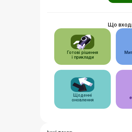
Що вход
Готові рішення
Мит
і приклади
Щоденні
е
оновлення