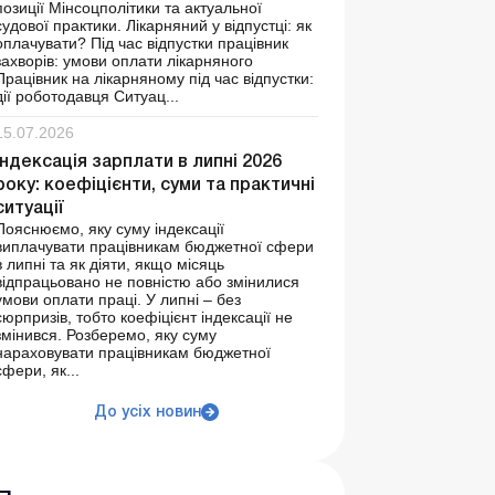
позиції Мінсоцполітики та актуальної
судової практики. Лікарняний у відпустці: як
оплачувати? Під час відпустки працівник
захворів: умови оплати лікарняного
Працівник на лікарняному під час відпустки:
дії роботодавця Ситуац...
15.07.2026
Індексація зарплати в липні 2026
року: коефіцієнти, суми та практичні
ситуації
Пояснюємо, яку суму індексації
виплачувати працівникам бюджетної сфери
в липні та як діяти, якщо місяць
відпрацьовано не повністю або змінилися
умови оплати праці. У липні – без
сюрпризів, тобто коефіцієнт індексації не
змінився. Розберемо, яку суму
нараховувати працівникам бюджетної
сфери, як...
До усіх новин