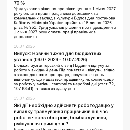
70 %
Уряд ухвалив рішення про підвищення з 1 січня 2027
року оплати праці працівників державних та
комунальних закладів культури Відповідна постанова
Кабінету Міністрів України прийнята 15 липня 2026
р. за № 951. Уряд ухвалив рішення про підвищення з
1 січня 2027 року оплати праці працівників
державних т...
10.07.2026
Випуск: Новини тижня для бюджетних
установ (06.07.2026 - 10.07.2026)
Бюджет. Бухгалтерський огляд Надання відгулу за
роботу у вихідний день Під поняттям «відгул», згідно
з законодавством про працю, розуміється день
відпочинку, що надається працівнику як компенсація
за роботу у вихідні, святкові та неробочі дні (ст.ст. 72,
107 КЗпП), а також за здачу дон...
15.07.2026
Які дії необхідно здійснити роботодавцю у
випадку травмування працівників під час
роботи через обстріли, бомбардування,
руйнування приміщень?
Відповідно до Порядку розслідування та обліку