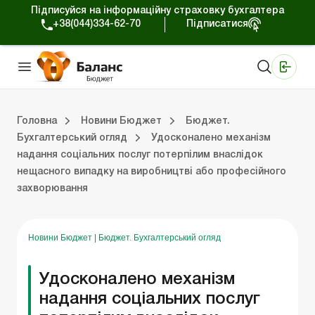
Підписуйся на інформаційну страховку бухгалтера
+38(044)334-62-70
Підписатися
Медичні КНП
Online видання «Баланс»
Online видання «Баланс-Агро»
Online бібліотека «Баланс»
Портал Баланс-Бюджет
Сервіси Баланс-Бюджет
Свiт позитива
Вебінари. Баланс-Бюджет
Головна
Новини Бюджет
Бюджет.
Бухгалтерський огляд
Удосконалено механізм
надання соціальних послуг потерпілим внаслідок
джет
Бюджет. Новини законодавства
Бюджет. Бухгалтерський огляд
нещасного випадку на виробництві або професійного
захворювання
Новини Бюджет
|
Бюджет. Бухгалтерський огляд
Удосконалено механізм
надання соціальних послуг