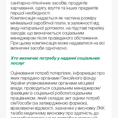
санітарно-гігієнічних засобів, продуктів
харчування, одягу, взуття та інших предметів
першої необхідності.
Компенсація надається як частина розміру
мінімальної заробітної плати, в залежності від
виду натуральної допомоги, на підставі переліку
заходів, що визначається соціальним
менеджером після проведеного обстеження.
При цьому компенсація може надаватися на всі
визначені засоби одночасно.
Хто визначає потребу у наданні соціальних
послуг
Оцінювання потреб потерпілих, інформацію про
яких передано органами Пенсійного фонду
України уповноваженим органами місцевої
влади, проводиться соціальним менеджером/
фахівцем із соціальної роботи/соціальним
працівником, який складає акт оцінки потреб
сім’ї/особи (за затвердженою формою),
враховуючи відомості, зазначені у висновку ЛКК
та/або медичному висновку про здатність до