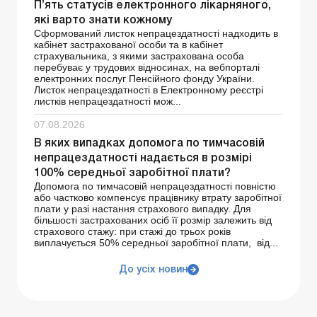
П’ять статусів електронного лікарняного,
які варто знати кожному
Сформований листок непрацездатності надходить в
кабінет застрахованої особи та в кабінет
страхувальника, з якими застрахована особа
перебуває у трудових відносинах, на вебпорталі
електронних послуг Пенсійного фонду України.
Листок непрацездатності в Електронному реєстрі
листків непрацездатності мож...
07.08.2026
В яких випадках допомога по тимчасовій
непрацездатності надається в розмірі
100% середньої заробітної плати?
Допомога по тимчасовій непрацездатності повністю
або частково компенсує працівнику втрату заробітної
плати у разі настання страхового випадку. Для
більшості застрахованих осіб її розмір залежить від
страхового стажу: при стажі до трьох років
виплачується 50% середньої заробітної плати, від...
До усіх новин