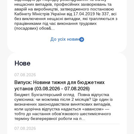
нещасних випадків, професійних захворювань та
аварій на виробництві, затвердженого постановою
Кабінету Міністрів України від 17.04.2019 № 337, всі
без виключення нещасні випадки, які трапляються з
працівниками під час виконання трудових
(посадових) обов&...
До усіх новин
Нове
07.08.2026
Випуск: Новини тижня для бюджетних
установ (03.08.2026 - 07.08.2026)
Бюджет. Бухгалтерський огляд Повна відпустка
сумісника: чи можлива після 2 місяців? Це один із
визначених законодавством виняткових випадків,
коли щорічна відпустка надається «авансом» —
тобто до настання обов’язкового шестимісячного
терміну безперервної роботи на п...
07.08.2026