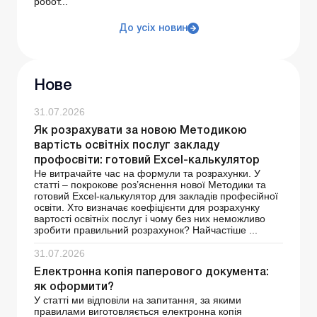
робот...
До усіх новин
Нове
31.07.2026
Як розрахувати за новою Методикою
вартість освітніх послуг закладу
профосвіти: готовий Excel-калькулятор
Не витрачайте час на формули та розрахунки. У
статті – покрокове роз’яснення нової Методики та
готовий Excel-калькулятор для закладів професійної
освіти. Хто визначає коефіцієнти для розрахунку
вартості освітніх послуг і чому без них неможливо
зробити правильний розрахунок? Найчастіше ...
31.07.2026
Електронна копія паперового документа:
як оформити?
У статті ми відповіли на запитання, за якими
правилами виготовляється електронна копія