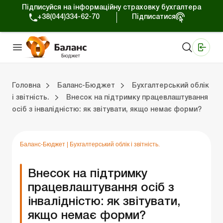
Підписуйся на інформаційну страховку бухгалтера
+38(044)334-62-70
Підписатися
Медичні КНП
Online видання «Баланс»
Online видання «Баланс-Агро»
Online бібліотека «Баланс»
Портал Баланс-Бюджет
Сервіси Баланс-Бюджет
Свiт позитива
Вебінари. Баланс-Бюджет
Головна
Баланс-Бюджет
Бухгалтерський облік
і звітність.
Внесок на підтримку працевлаштування
осіб з інвалідністю: як звітувати, якщо немає форми?
джет
Публічні закупівлі.
Оплата праці та податки.
Застосування КЕКВ і бюджетне планування.
Казначейське обслуговування.
Бухгалтерсь
Перевірки контролюючи
Юридичні п
Блог реда
Податковий облік
Баланс-Бюджет
|
Бухгалтерський облік і звітність.
Внесок на підтримку
працевлаштування осіб з
інвалідністю: як звітувати,
якщо немає форми?