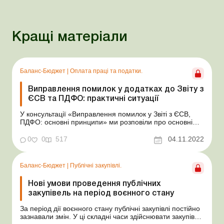
Кращі матеріали
Баланс-Бюджет
|
Оплата праці та податки.
Виправлення помилок у додатках до Звіту з
ЄСВ та ПДФО: практичні ситуації
У консультації «Виправлення помилок у Звіті з ЄСВ,
ПДФО: основні принципи» ми розповіли про основні
принципи виправлення помилок у Податковому
розрахунку сум доходу, нарахованого (сплаченого) на
0
0
517
04.11.2022
користь платників податків – фізичних осіб, і сум
утриманого з них податку, а також сум...
Баланс-Бюджет
|
Публічні закупівлі.
Нові умови проведення публічних
закупівель на період воєнного стану
За період дії воєнного стану публічні закупівлі постійно
зазнавали змін. У ці складні часи здійснювати закупівлі