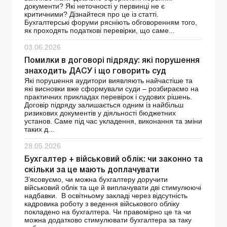
документи? Які неточності у первинці не є
критичними? Дізнайтеся про це із статті.
Бухгалтерські форуми рясніють обговоренням того,
як проходять податкові перевірки, що саме...
03.06.2026
Помилки в договорі підряду: які порушення
знаходить ДАСУ і що говорить суд
Які порушення аудитори виявляють найчастіше та
які висновки вже сформували суди – розбираємо на
практичних прикладах перевірок і судових рішень.
Договір підряду залишається одним із найбільш
ризикових документів у діяльності бюджетних
установ. Саме під час укладення, виконання та зміни
таких д...
28.05.2026
Бухгалтер + військовий облік: чи законно та
скільки за це мають доплачувати
З’ясовуємо, чи можна бухгалтеру доручити
військовий облік та ще й виплачувати дві стимулюючі
надбавки. В освітньому закладі через відсутність
кадровика роботу з ведення військового обліку
покладено на бухгалтера. Чи правомірно це та чи
можна додатково стимулювати бухгалтера за таку