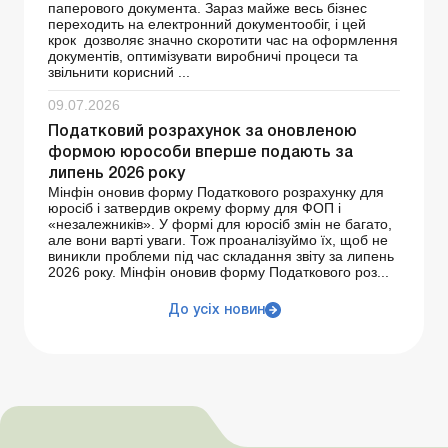
паперового документа. Зараз майже весь бізнес
переходить на електронний документообіг, і цей
крок дозволяє значно скоротити час на оформлення
документів, оптимізувати виробничі процеси та
звільнити корисний ...
09.07.2026
Податковий розрахунок за оновленою
формою юрособи вперше подають за
липень 2026 року
Мінфін оновив форму Податкового розрахунку для
юросіб і затвердив окрему форму для ФОП і
«незалежників». У формі для юросіб змін не багато,
але вони варті уваги. Тож проаналізуймо їх, щоб не
виникли проблеми під час складання звіту за липень
2026 року. Мінфін оновив форму Податкового роз...
До усіх новин