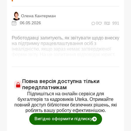
Олена Кантерман
06.05.2026
0
8
991
Роботодавці запитують, як звітувати щодо внеску
на підтримку працевлаштування осіб з
інвалідністю, якщо зараз немає затвердженої
форми звіту. На це запитання відповідає юрист.
Повна версія доступна тільки
передплатникам
Підпишіться на онлайн сервіси для
бухгалтерів та кадровиків Uteka. Отримайте
повний доступ бібліотеки безпечних рішень, які
роблять вашу роботу ефективнішою.
Вигідно оформити підписку