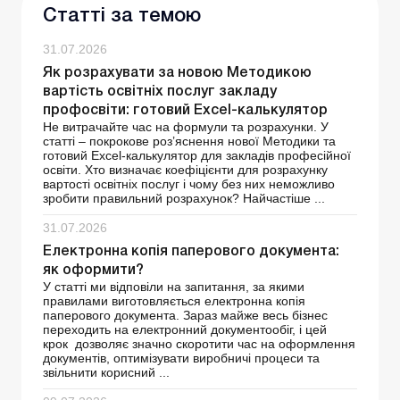
Статті за темою
31.07.2026
Як розрахувати за новою Методикою
вартість освітніх послуг закладу
профосвіти: готовий Excel-калькулятор
Не витрачайте час на формули та розрахунки. У
статті – покрокове роз’яснення нової Методики та
готовий Excel-калькулятор для закладів професійної
освіти. Хто визначає коефіцієнти для розрахунку
вартості освітніх послуг і чому без них неможливо
зробити правильний розрахунок? Найчастіше ...
31.07.2026
Електронна копія паперового документа:
як оформити?
У статті ми відповіли на запитання, за якими
правилами виготовляється електронна копія
паперового документа. Зараз майже весь бізнес
переходить на електронний документообіг, і цей
крок дозволяє значно скоротити час на оформлення
документів, оптимізувати виробничі процеси та
звільнити корисний ...