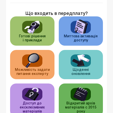
Що входить в передплату?
Готові рішення
Миттєва активація
і приклади
доступу
Можливість задати
Щоденні
питання експерту
оновлення
Доступ до
Відкритий архів
ексклюзивних
матеріалів c 2015
матеріалів
року