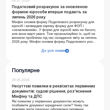
09.07.2026
Податковий розрахунок за оновленою
формою юрособи вперше подають за
липень 2026 року
Мінфін оновив форму Податкового розрахунку для
юросіб і затвердив окрему форму для ФОП і
«незалежників». У формі для юросіб змін не багато,
але вони варті уваги. Тож проаналізуймо їх, щоб не
виникли проблеми під час складання звіту за липень
2026 року. Мінфін оновив форму Податкового роз...
До усіх новин
Популярне
28.05.2026
Несуттєві помилки в реквізитах первинних
документів: судові рішення, роз'яснення
Мінфіну та ДПС
Які помилки у первинних документах можуть
позбавити документ юридичної сили? Чому так
важливо мати ідеально оформлені первинні