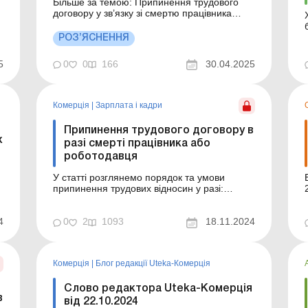
Більше за темою: Припинення трудового
договору у зв’язку зі смертю працівника
Смерть єдиного засновника фермерського
господарства: як функціонувати надалі?
РОЗ’ЯСНЕННЯ
Законодавство передбачає припинення
о
трудового договору у зв’язку зі смертю
5
0
0
166
30.04.2025
працівника, визнанням його судом безвісно
відсутнім або...
Комерція
|
Зарплата і кадри
Припинення трудового договору в
х
разі смерті працівника або
роботодавця
У статті розглянемо порядок та умови
припинення трудових відносин у разі:
смерті роботодавця – фізичної особи або
набрання законної сили рішенням суду про
4
визнання такої фізичної особи безвісно
0
2
1093
18.11.2024
відсутньою чи про оголошення її померлою;
смерті працівника, визнання його судом
безвісно відсут...
Комерція
|
Блог редакції Uteka-Комерція
Слово редактора Uteka-Комерція
в
від 22.10.2024