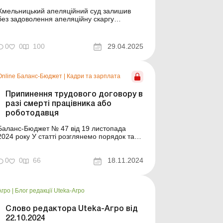
Хмельницький апеляційний суд залишив
без задоволення апеляційну скаргу
прокурора на виправдувальний вирок
завідувачу господарства лікарні,
обвинуваченому у порушенні правил
0
0
100
29.04.2025
безпеки під час виконання робіт з
підвищеною небезпекою на підприємстві,
що спричинило загибель людини. За
версією слідства, 1...
Online Баланс-Бюджет
|
Кадри та зарплата
Припинення трудового договору в
разі смерті працівника або
роботодавця
Баланс-Бюджет № 47 від 19 листопада
2024 року У статті розглянемо порядок та
умови припинення трудових відносин у разі:
смерті роботодавця – фізичної особи або
набрання законної сили рішенням суду про
0
0
66
18.11.2024
визнання такої фізичної особи безвісно
відсутньою чи про оголошення її померлою;
смерті ...
Агро
|
Блог редакції Uteka-Агро
Слово редактора Uteka-Агро від
22.10.2024