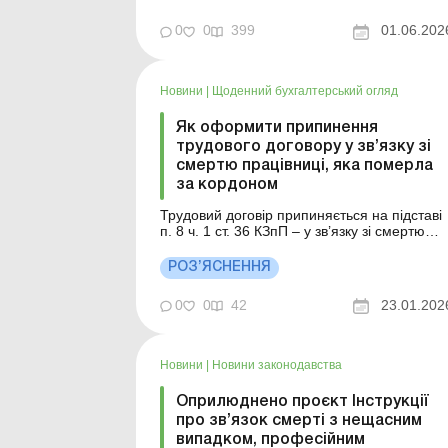
допомога Читати Голова або член
фермерського господарства помер: чи
0
0
399
01.06.202
повідомляти про зміну кінцевих
бенефіціарних...
Новини
|
Щоденний бухгалтерський огляд
Як оформити припинення
трудового договору у зв’язку зі
смертю працівниці, яка померла
за кордоном
Трудовий договір припиняється на підставі
п. 8 ч. 1 ст. 36 КЗпП – у зв’язку зі смертю
працівника. Більше за темою: Протягом
якого часу слід зберігати копії військово-
РОЗ’ЯСНЕННЯ
облікових документів працівників, з якими
припинено трудові відносини? Строковий
0
0
42
23.01.202
трудовий дог...
Новини
|
Новини законодавства
Оприлюднено проєкт Інструкції
про зв’язок смерті з нещасним
випадком, професійним