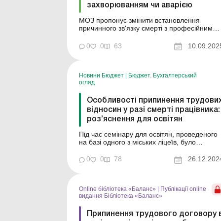
захворюванням чи аварією
МОЗ пропонує змінити встановлення
причинного зв'язку смерті з професійним
захворюванням (отруєнням). Оприлюднен
проєкт наказу. Більше за темою: Смерть
0
0
63
10.09.202
єдиного засновника фермерського
господарства: як функціонувати надалі?
Припинення трудового договору в разі
смерті працівника або роботодавця МОЗ ...
Новини Бюджет
|
Бюджет. Бухгалтерський
огляд
Особливості припинення трудови
відносин у разі смерті працівника:
роз’яснення для освітян
Під час семінару для освітян, проведеного
на базі одного з міських ліцеїв, було
розглянуто питання щодо оформлення
наказу про припинення трудового договору
0
0
78
26.12.202
у випадку смерті працівника. Інспектори
праці надали роз’яснення відповідно до
чинного законодавства. З 19 липня 2022
Online бібліотека «Баланс»
|
Публікації online
року, після набуття...
видання Бібліотека «Баланс»
Припинення трудового договору 