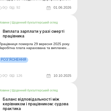
про зміну кінцевих бенефіціарних власників
у разі смерті голови або членів цього
0
0
92
01.06.2026
господарства. Починаючи з 2021 року
юридичні особи зобов’язані надавати
державному реєстратору інформацію про
Новини
|
Щоденний бухгалтерський огляд
своїх кінцевих бенеф...
Виплата зарплати у разі смерті
працівника
Працівниця померла 29 вересня 2025 року.
Заробітна плата нарахована та виплачена
за вересень 2025 року як за повністю
відпрацьований місяць. На підприємстві
дізнались про смерть в жовтні 2025 року.
РОЗ’ЯСНЕННЯ
ільше за темою: Припинення трудового
договору в разі смерті працівника або
роботодавця Працівниця по...
0
0
126
10.10.2025
Новини
|
Щоденний бухгалтерський огляд
Баланс відповідальності між
керівником і працівником: судова
практика