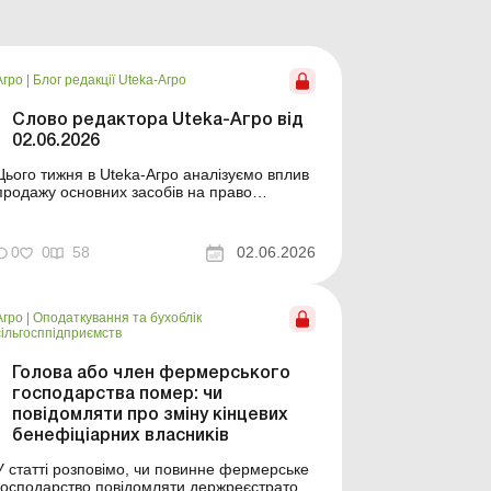
Агро
|
Блог редакції Uteka-Агро
Слово редактора Uteka-Агро від
02.06.2026
Цього тижня в Uteka-Агро аналізуємо вплив
продажу основних засобів на право
перебувати на ЄП 4-ї групи, особливості
нарахування пені за податковими
зобов’язаннями, а також нові підходи до
0
0
58
02.06.2026
розрахунку лікарняних. Окрему увагу
приділяємо первинному обліку в
рослинництві та тваринництві, питанням ...
Агро
|
Оподаткування та бухоблік
сільгосппідприємств
Голова або член фермерського
господарства помер: чи
повідомляти про зміну кінцевих
бенефіціарних власників
У статті розповімо, чи повинне фермерське
господарство повідомляти держреєстратора