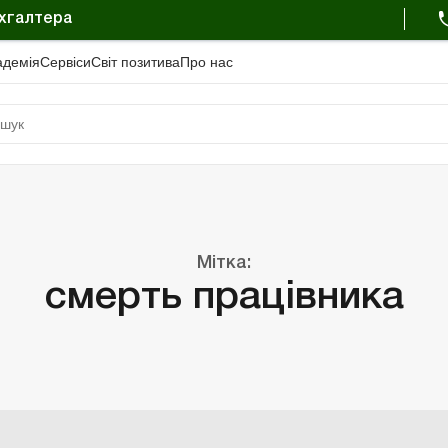
ухгалтера
адемiя
Сервіси
Свiт позитива
Про нас
Мітка:
смерть працівника