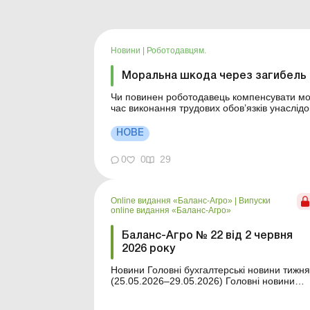
Новини
|
Роботодавцям.
Моральна шкода через загибель н
Чи повинен роботодавець компенсувати мора
час виконання трудових обов’язків унаслід
важливу правову позицію з цього питання. Більше за темою: Стягн
працівника чере...
НОВЕ
0
0
29
Online видання «Баланс-Агро»
|
Випуски
online видання «Баланс-Агро»
Баланс-Агро № 22 від 2 червня
2026 року
Новини Головні бухгалтерські новини тижня
(25.05.2026–29.05.2026) Головні новини
про найважливіші зміни у законодавстві –
оновлюється щодня Зміст номеру Правова