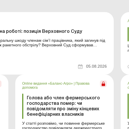
а роботі: позиція Верховного Суду
льну шкоду членам сім’ї працівника, який загинув під
ок ракетного обстрілу? Верховний Суд сформував
ення матеріальної шкоди із
05.08.2026
Online видання «Баланс-Агро»
|
Правова
допомога
Голова або член фермерського
господарства помер: чи
повідомляти про зміну кінцевих
бенефіціарних власників
У статті розповімо, чи повинне фермерське
господарство повідомляти держреєстратора