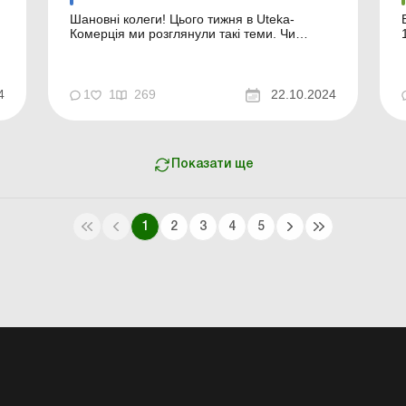
Шановні колеги! Цього тижня в Uteka-
В
Комерція ми розглянули такі теми. Чи
зобов’язаний роботодавець інформувати
ПФУ через портал електронних послуг про
медогляд працівників? Працівники
підприємства щорічно проходять
4
1
1
269
22.10.2024
обов’язкові профілактичні медогляди
відповідно до законодавчо затвердже...
Показати ще
1
2
3
4
5