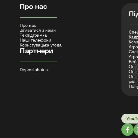
Про нас
Пі
Про нас
Зв'язатися з нами
Спец
Техпідтримка
Кадр
Наші телефони
Коме
Користувацька угода
Агро 
Партнери
Спец
Агро
Вебі
Onli
Depositphotos
Onli
Onli
рік.
Попу
Украї