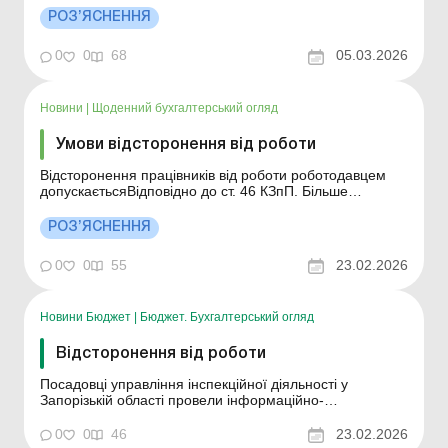
підстави та порядок оформлення Відсторонення від
РОЗ’ЯСНЕННЯ
роботи – це тимчасове звільнення працівника від
виконання обов’язків, поклад...
0
0
68
05.03.2026
Новини
|
Щоденний бухгалтерський огляд
Умови відсторонення від роботи
Відсторонення працівників від роботи роботодавцем
допускаєтьсяВідповідно до ст. 46 КЗпП. Більше
за темою: Відсторонення працівника від роботи:
підстави та порядок оформлення Відповідно до ст. 46
РОЗ’ЯСНЕННЯ
КЗпП відсторонення працівників від роботи
роботодавцем допускається в разі: ...
0
0
55
23.02.2026
Новини Бюджет
|
Бюджет. Бухгалтерський огляд
Відсторонення від роботи
Посадовці управління інспекційної діяльності у
Запорізькій області провели інформаційно-
роз’яснювальну роботу в одному з запорізьких вишів,
куди завітали за зверненням працівників. Інспектори
0
0
46
23.02.2026
праці нагадали, що, відповідно до статті 46 Кодексу