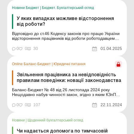
46 КЗпП ідеться про те, що відсторонення пр...
Новини Бюджет
|
Бюджет. Бухгалтерський огляд
У яких випадках можливе відсторонення
від роботи?
Відповідно до ст.46 Кодексу законів про працю України
відсторонення працівників від роботи роботодавцем
допускається у разі: появи на роботі в нетверезому
стані, у стані наркотичного або токсичного сп'яніння;
0
0
30
01.04.2025
відмови або ухилення від обов'язкових медичних
оглядів, навчання, інструктажу і перевірки з...
Online Баланс-Бюджет
|
Юридичні питання
Звільнення працівника за невідповідність
правилам поведінки: новації законодавства
Баланс-Бюджет № 48 від 26 листопада 2024 року
Нещодавно набув чинності закон, згідно з яким КЗпП
доповнено новими підставами для звільнення
працівників з ініціативи роботодавця, а також
0
0
107
22.11.2024
відсторонення їх від роботи. Зокрема, нововведення
поширюються на випадки, коли працівник не
дотримується правил ...
Новини
|
Щоденний бухгалтерський огляд
Чи надається допомога по тимчасовій