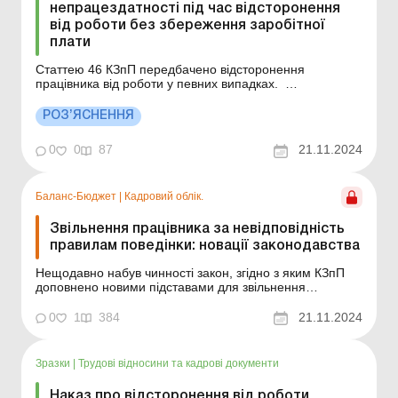
непрацездатності під час відсторонення
від роботи без збереження заробітної
плати
Статтею 46 КЗпП передбачено відсторонення
працівника від роботи у певних випадках.
Відсторонення – це тимчасовий захід, якого
роботодавець змушений вжити з метою уникнення
РОЗ’ЯСНЕННЯ
негативних наслідків, що можуть настати, коли
працівник або група працівників продовжуватимуть
0
0
87
21.11.2024
виконувати трудові ...
Баланс-Бюджет
|
Кадровий облік.
Звільнення працівника за невідповідність
правилам поведінки: новації законодавства
Нещодавно набув чинності закон, згідно з яким КЗпП
доповнено новими підставами для звільнення
працівників з ініціативи роботодавця, а також
відсторонення їх від роботи. Зокрема, нововведення
0
1
384
21.11.2024
поширюються на випадки, коли працівник не
дотримується правил поведінки, установлених
правилами внутрішнього ...
Зразки
|
Трудові відносини та кадрові документи
Наказ про відсторонення від роботи