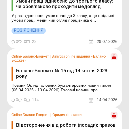
Умови праці віднесено до третього класу:
чи обов’язково проходити медогляд
У разі віднесення умов праці до 3 класу, а це шкідливі
умови праці, медичний огляд працівника є
обов’язковим? Чи може роботодавець допустити
працівника до роботи, якщо той ухиляється від
РОЗ’ЯСНЕННЯ
проходження медичного огляду? Більше за темою: Чи
проходити медогляд суміснику, який виконує роботи з
0
0
23
29.07.2026
підв...
Online Баланс-Бюджет
|
Випуски online видання «Баланс-
Бюджет»
Баланс-Бюджет № 15 від 14 квітня 2026
року
Новини Огляд головних бухгалтерських новин тижня
(06.04.2026 - 10.04.2026) Головні новини про
найважливіші зміни у законодавстві – оновлюється
щодня Зміст номеру Кадри та зарплата
0
0
114
14.04.2026
Читати Педагогічний стаж для надбавки за вислугу
років: як правильно визначити Читати Правила...
Online Баланс-Бюджет
|
Юридичні питання
Відсторонення від роботи (посади): правові