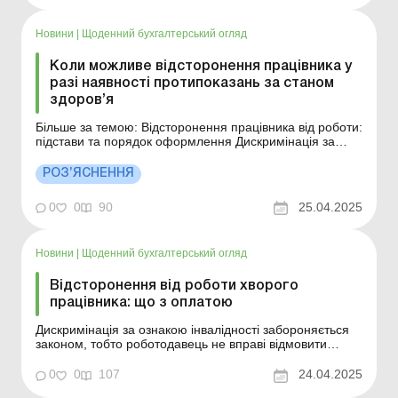
законів про працю України, відсторонення працівник...
Новини
|
Щоденний бухгалтерський огляд
Коли можливе відсторонення працівника у
разі наявності протипоказань за станом
здоров’я
Більше за темою: Відсторонення працівника від роботи:
підстави та порядок оформлення Дискримінація за
ознакою інвалідності забороняється законом, тобто
роботодавець не вправі відмовити інвалідові в
РОЗ’ЯСНЕННЯ
укладенні трудового договору з мотивів інвалідності,
крім випадків, коли ця робота протипоказана...
0
0
90
25.04.2025
Новини
|
Щоденний бухгалтерський огляд
Відсторонення від роботи хворого
працівника: що з оплатою
Дискримінація за ознакою інвалідності забороняється
законом, тобто роботодавець не вправі відмовити
інвалідові в укладенні трудового договору з мотивів
інвалідності, крім випадків, коли ця робота
0
0
107
24.04.2025
протипоказана йому за станом здоров’я. Зокрема, у ст.