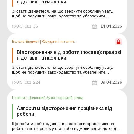
підстави та наслідки
Зі статті дізнаєтеся, на що звернути особливу увагу,
щоб не порушити законодавство та убезпечити
установу від судових спорів. Баланс-Бюджет № 15 от
14 апреля 2026 года Відсторонення від роботи – крок,
0
0
36
14.04.2026
який завжди під мікроскопом: і з боку контролюючих
органів, і в разі можливого судового спо...
Баланс-Бюджет
|
Юридичні питання.
Відсторонення від роботи (посади): правові
підстави та наслідки
Зі статті дізнаєтеся, на що звернути особливу увагу,
щоб не порушити законодавство та убезпечити
установу від судових спорів. Відсторонення від роботи
– крок, який завжди під мікроскопом: і з боку
0
0
224
09.04.2026
контролюючих органів, і в разі можливого судового
спору. Неправильне рішення або формальна помилк...
Новини
|
Щоденний бухгалтерський огляд
Алгоритм відсторонення працівника від
роботи
Що робити роботодавцю в разі появи працівника на
роботі в нетверезому стані або відмови від медогляду?
Більше за темою: Відсторонення працівника від роботи: