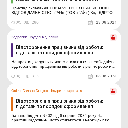
Приклад складання ТОВАРИСТВО З ОБМЕЖЕНОЮ
ВІДПОВІДАЛЬНІСТЮ «ГАЙ» (ТОВ «ГАЙ») Код ЄДРПОУ
12345678 НАКАЗ 05.08.2024 Київ &nb...
0
0
280
23.08.2024
Кадровик
|
Трудові відносини
Відсторонення працівника від роботи:
підстави та порядок оформлення
На практиці кадровики часто стикаються з необхідністю
відсторонення працівників від роботи з різних робочих
питань. Проте відсторонення можливе лише у
випадках, передбачених законодавством, інакше воно
0
1
313
08.08.2024
буде незаконним. Далі в статті розповімо про те: в яких
випадках відсторонення буде законним; ...
Online Баланс-Бюджет
|
Кадри та зарплата
Відсторонення працівника від роботи:
підстави та порядок оформлення
Баланс-Бюджет № 32 від 6 серпня 2024 року На
практиці кадровики часто стикаються з необхідністю
відсторонення працівників від роботи з різних робочих