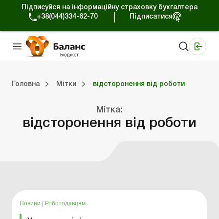
Підписуйся на інформаційну страховку бухгалтера
+38(044)334-62-70
Підписатися
Медичні КНП
Online видання «Баланс»
Online видання «Баланс-Агро»
Online бібліотека «Баланс»
Портал Баланс-Бюджет
Сервіси Баланс-Бюджет
Свiт позитива
Вебінари. Баланс-Бюджет
Головна
Мітки
відсторонення від роботи
джет
Портал Баланс-Бюджет
Календар бухгалтера
Дані для розрахунків
Мітка:
відсторонення від роботи
Новини
|
Роботодавцям.