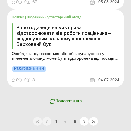
питань. Проте відсторонення можливе лише у
0
0
67
05.08.2024
випадках, передбачених законодавством, інакше воно
буде незаконним. Далі в статті розповімо про те: в я...
Новини
|
Щоденний бухгалтерський огляд
Роботодавець не має права
відсторонювати від роботи працівника –
свідка у кримінальному провадженні –
Верховний Суд
Особа, яка підозрюється або обвинувачується у
вчиненні злочину, може бути відсторонена від посади
на підставі рішення слідчого судді під час досудового
розслідування чи суду під час судового провадження.
РОЗ’ЯСНЕННЯ
Якщо працівник не є особою, яка підозрюється або
обвинувачується у вчиненні злочину, і ві...
0
0
8
04.07.2024
Показати ще
1
6
З