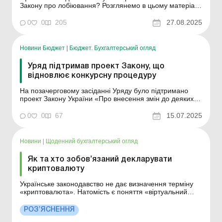
Закону про лобіювання? Розглянемо в цьому матеріалі.
Більше за темою: Корупційні ризики оплати праці
керівника Уповноважені з питань запобігання та
0
0
205
27.08.2025
виявлення корупції в ОМС: вимоги та обов’язки 1
вересня 2025 року в Україні починає діяти Закон в...
Новини Бюджет
|
Бюджет. Бухгалтерський огляд
Уряд підтримав проект Закону, що
відновлює конкурсну процедуру
На позачерговому засіданні Уряду було підтримано
проект Закону України «Про внесення змін до деяких
законів України щодо відновлення проведення
конкурсів та удосконалення порядку вступу,
0
0
67
15.07.2025
проходження, припинення державної служби». Акт
підготовлено з метою удосконалення порядку вступу,
пр...
Новини
|
Щоденний бухгалтерський огляд
Як та хто зобов’язаний декларувати
криптовалюту
Українське законодавство не дає визначення терміну
«криптовалюта». Натомість є поняття «віртуальний
актив» – цифровий вираз вартості, який можна
продавати, переказувати, використовувати для
РОЗ’ЯСНЕННЯ
платіжних чи інвестиційних цілей. Згідно зі ст. 46