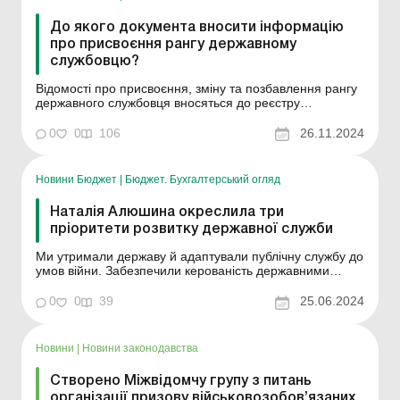
До якого документа вносити інформацію
про присвоєння рангу державному
службовцю?
Відомості про присвоєння, зміну та позбавлення рангу
державного службовця вносяться до реєстру
застрахованих осіб Державного реєстру
загальнообов’язкового державного соціального
0
0
106
26.11.2024
страхування в порядку, встановленому Пенсійним
фондом України за погодженням із центральним
органом виконавчої влади...
Новини Бюджет
|
Бюджет. Бухгалтерський огляд
Наталія Алюшина окреслила три
пріоритети розвитку державної служби
Ми утримали державу й адаптували публічну службу до
умов війни. Забезпечили керованість державними
процесами. Це – умова існування держави, основа для
її відновлення і розвитку. Наразі маємо наступний
0
0
39
25.06.2024
рівень викликів. Публічна служба має стати цифровою,
професійною, конкурентною сферою. ...
Новини
|
Новини законодавства
Створено Міжвідомчу групу з питань
організації призову військовозобов’язаних