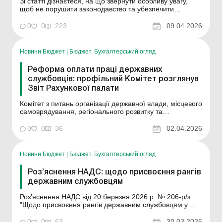
Зі статті дізнаєтеся, на що звернути особливу увагу,
щоб не порушити законодавство та убезпечити
установу від судових спорів. Відсторонення від роботи
– крок, який завжди під мікроскопом: і з боку
0
0
223
09.04.2026
контролюючих органів, і в разі можливого судового
спору. Неправильне рішення або формальна помилк...
Новини Бюджет
|
Бюджет. Бухгалтерський огляд
Реформа оплати праці державних
службовців: профільний Комітет розглянув
Звіт Рахункової палати
Комітет з питань організації державної влади, місцевого
самоврядування, регіонального розвитку та
містобудування розглянув Звіт Рахункової палати
«Реформування системи оплати праці у сфері
0
0
36
02.04.2026
державного управління». У своєму Звіті Рахункова
палата, зокрема, проаналізувала реалізацію нової ...
Новини Бюджет
|
Бюджет. Бухгалтерський огляд
Роз’яснення НАДС: щодо присвоєння рангів
державним службовцям
Роз’яснення НАДС від 20 березня 2026 р. № 206-р/з
"Щодо присвоєння рангів державним службовцям у
зв’язку з прийняттям постанови Кабінету Міністрів
України від 25 лютого 2026 року № 265". Національне
0
0
63
30.03.2026