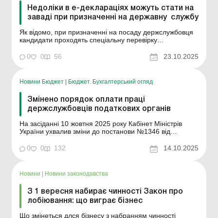
Недоліки в е-деклараціях можуть стати на
заваді при призначенні на державну службу
Як відомо, при призначенні на посаду держслужбовця
кандидати проходять спеціальну перевірку
Національним агентством з питань запобігання
корупції, яка зокрема охоплює і перевірку
0
0
56
23.10.2025
достовірності даних, зазначених у деклараціях.
Встановлення за результатами спецперевірки НАЗК
недостовірних...
Новини Бюджет
|
Бюджет. Бухгалтерський огляд
Змінено порядок оплати праці
держслужбовців податкових органів
На засіданні 10 жовтня 2025 року Кабінет Міністрів
України ухвалив зміни до постанови №1346 від
28.12.2020 «Деякі питання оплати праці державних
службовців податкових органів». Із документа
0
0
132
14.10.2025
виключено норму, яка передбачала виплату
державним службовцям податкових органів за
додаткове нав...
Новини
|
Новини законодавства
З 1 вересня набирає чинності Закон про
лобіювання: що виграє бізнес
Що змінеться длся бізнесу з набранням чинності