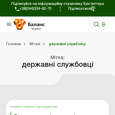
Підписуйся на інформаційну страховку бухгалтера
+38(044)334-62-70
Підписатися
Медичні КНП
Online видання «Баланс»
Online видання «Баланс-Агро»
Online бібліотека «Баланс»
Портал Баланс-Бюджет
Сервіси Баланс-Бюджет
Свiт позитива
Вебінари. Баланс-Бюджет
Головна
Мітки
державні службовці
джет
Портал Баланс-Бюджет
Календар бухгалтера
Дані для розрахунків
Мітка:
державні службовці
Новини
|
Новини законодавства