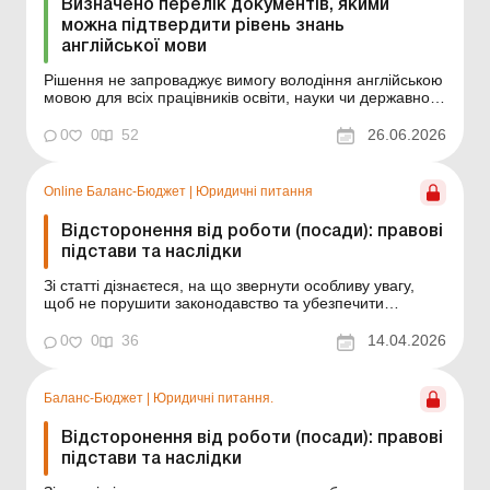
Визначено перелік документів, якими
можна підтвердити рівень знань
англійської мови
Рішення не запроваджує вимогу володіння англійською
мовою для всіх працівників освіти, науки чи державної
служби. Воно стосується лише посад, визначених
законом і відповідними актами КМУ. Більше за темою:
0
0
52
26.06.2026
Прийом на роботу жінок: чи повинен роботодавець
питати про наявність військового квитка та пов...
Online Баланс-Бюджет
|
Юридичні питання
Відсторонення від роботи (посади): правові
підстави та наслідки
Зі статті дізнаєтеся, на що звернути особливу увагу,
щоб не порушити законодавство та убезпечити
установу від судових спорів. Баланс-Бюджет № 15 от
14 апреля 2026 года Відсторонення від роботи – крок,
0
0
36
14.04.2026
який завжди під мікроскопом: і з боку контролюючих
органів, і в разі можливого судового спо...
Баланс-Бюджет
|
Юридичні питання.
Відсторонення від роботи (посади): правові
підстави та наслідки