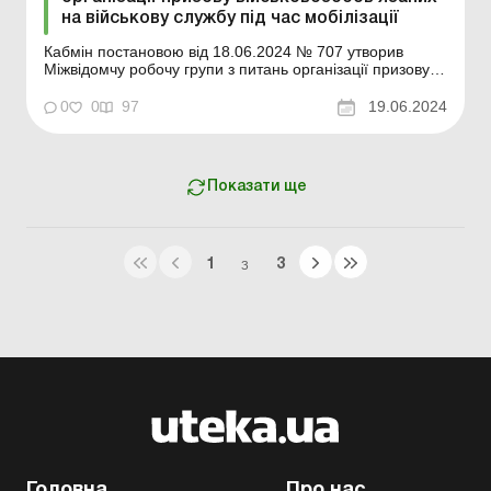
на військову службу під час мобілізації
Кабмін постановою від 18.06.2024 № 707 утворив
Міжвідомчу робочу групи з питань організації призову
військовозобов’язаних громадян на військову службу
під час мобілізації (далі – Міжвідомча робоча група) та
0
0
97
19.06.2024
затвердив Положення про Міжвідомчу робочу групу.
Основними завданнями Міжв...
Показати ще
1
3
З
Головна
Про нас