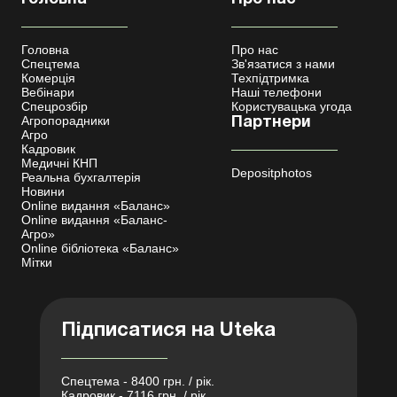
Головна
Про нас
Спецтема
Зв'язатися з нами
Комерція
Техпідтримка
Вебінари
Наші телефони
Спецрозбір
Користувацька угода
Агропорадники
Партнери
Агро
Кадровик
Медичні КНП
Depositphotos
Реальна бухгалтерія
Новини
Online видання «Баланс»
Online видання «Баланс-
Агро»
Online бібліотека «Баланс»
Мітки
Підписатися на Uteka
Спецтема - 8400 грн. / рік.
Кадровик - 7116 грн. / рік.