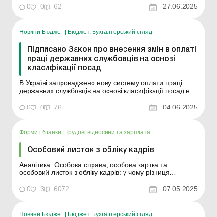
Закону від 14.10.2014 ...
0
0
62
27.06.2025
Новини Бюджет
|
Бюджет. Бухгалтерський огляд
Підписано Закон про внесення змін в оплаті
праці державних службовців на основі
класифікації посад
В Україні запроваджено нову систему оплати праці
державних службовців на основі класифікації посад на
постійній основі. Відповідний Закон № 4282
(законопроєкт № 8222) підписано Президентом
0
0
76
04.06.2025
України. Це важливий крок для побудови прозорої,
передбачуваної та конкурентної системи оплати праці
на державн...
Форми і бланки
|
Трудові відносини та зарплата
Особовий листок з обліку кадрів
Аналітика: Особова справа, особова картка та
особовий листок з обліку кадрів: у чому різниця
Нормативно-правове забезпечення: Типова інструкція з
діловодства в міністерствах, інших центральних та
0
3
6072
07.05.2025
місцевих органах виконавчої влади,
затверджена постановою КМУ від 17.01.2018 № 55...
Новини Бюджет
|
Бюджет. Бухгалтерський огляд