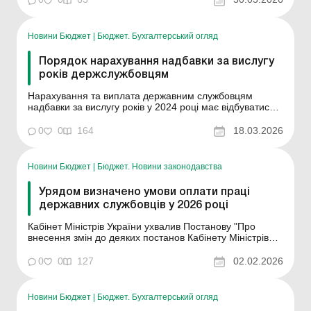
агентство України з питань державної служби ...
Новини Бюджет
|
Бюджет. Бухгалтерський огляд
Порядок нарахування надбавки за вислугу
років держслужбовцям
Нарахування та виплата державним службовцям
надбавки за вислугу років у 2024 році має відбуватися з
урахуванням вимог п. 12 розд. «Прикінцеві положення»
Закону України від 9 листопада 2023 року № 3460-IX
0
0
164
18.03.2026
«Про Державний бюджет України на 2024 рік», тобто на
рівні 2 % посадовог...
Новини Бюджет
|
Бюджет. Новини законодавства
Урядом визначено умови оплати праці
державних службовців у 2026 році
Кабінет Міністрів України ухвалив Постанову "Про
внесення змін до деяких постанов Кабінету Міністрів
України щодо оплати праці державних службовців на
основі класифікації посад". Ознайомитися з
0
0
127
02.02.2026
документом можна за посиланням. Постанова набирає
чинності з дня опублікування та застосовується з 1 січ...
Новини Бюджет
|
Бюджет. Бухгалтерський огляд