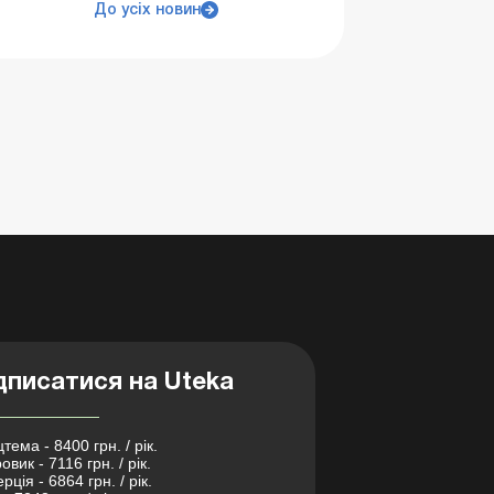
До усіх новин
дписатися на Uteka
тема - 8400 грн. / рік.
овик - 7116 грн. / рік.
рція - 6864 грн. / рік.