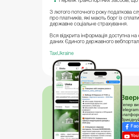
Перелік транспортних засобів, що
З лютого поточного року податкова 
про платників, які мають борг із спла
державне соціальне страхування.
Вся відкрита інформація доступна на 
даних Єдиного державного вебпорталу
TaxUkraine
Зверн
Тепер ви
Telegram
платфор
Приєднуй
Fac
You