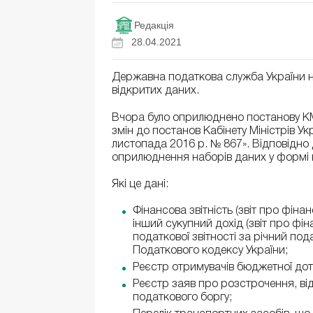
Редакція
28.04.2021
Державна податкова служба України 
відкритих даних.
Вчора було оприлюднено постанову КМ
змін до постанов Кабінету Міністрів Укр
листопада 2016 р. № 867». Відповідн
оприлюднення наборів даних у формі 
Які це дані:
Фінансова звітність (звіт про фіна
інший сукупний дохід (звіт про фін
податкової звітності за річний под
Податкового кодексу України;
Реєстр отримувачів бюджетної дота
Реєстр заяв про розстрочення, ві
податкового боргу;