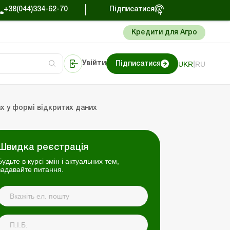
+38(044)334-62-70
Підписатися
Кредити для Агро
|
UKR
RU
Увійти
Підписатися
алтерський огляд
Портал Баланс-Бюджет
х у формі відкритих даних
Швидка реєстрація
Будьте в курсі змін і актуальних тем,
задавайте питання.