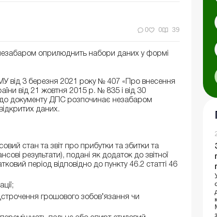
0
0
39
незабаром оприлюднить набори даних у формі
У від 3 березня 2021 року № 407 «Про внесення
аїни від 21 жовтня 2015 р. № 835 і від 30
о до документу ДПС розпочинає незабаром
відкритих даних.
нсовий стан та звіт про прибутки та збитки та
ансові результати), подані як додаток до звітної
атковий період відповідно до пункту 46.2 статті 46
ції;
дстрочення грошового зобов’язання чи