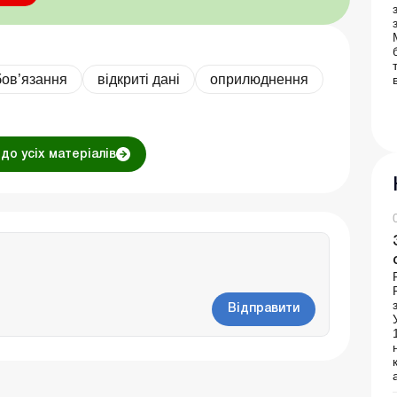
бов’язання
відкриті дані
оприлюднення
до усіх матеріалів
Відправити