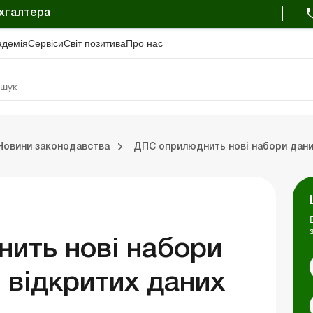
ухгалтера
адемiя
Сервіси
Свiт позитива
Про нас
Бюджет. Новини законодавства
Бюджет. Бухг
Новини законодавства
ДПС оприлюднить нові набори дани
Портал Баланс-Бюджет
Календар бухгалтера
Дані для розрахунків
ить нові набори
 відкритих даних