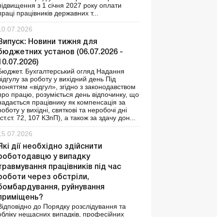
підвищення з 1 січня 2027 року оплати
праці працівників державних т...
10.07.2026
Випуск: Новини тижня для
бюджетних установ (06.07.2026 -
10.07.2026)
Бюджет. Бухгалтерський огляд Надання
відгулу за роботу у вихідний день Під
поняттям «відгул», згідно з законодавством
про працю, розуміється день відпочинку, що
надається працівнику як компенсація за
роботу у вихідні, святкові та неробочі дні
(ст.ст. 72, 107 КЗпП), а також за здачу дон...
15.07.2026
Які дії необхідно здійснити
роботодавцю у випадку
травмування працівників під час
роботи через обстріли,
бомбардування, руйнування
приміщень?
Відповідно до Порядку розслідування та
обліку нещасних випадків, професійних