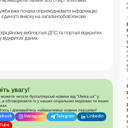
 переміщують пальне або спирт етиловий.
служба вже почала оприлюднювати інформацію
ти єдиного внеску на загальнообов’язкове
офіційному вебпорталі ДПС та порталі відкритих
 відкритих даних.
іть увагу!
 можете читати бухгалтерські новини від “Uteka.ua” у
, а обговорювати їх у наших соціальних мережах та інших
мах.
тесь і дізнавайтесь найважливіші новини першими!
ebook
Instagram
Telegram
Linkedin
Tube