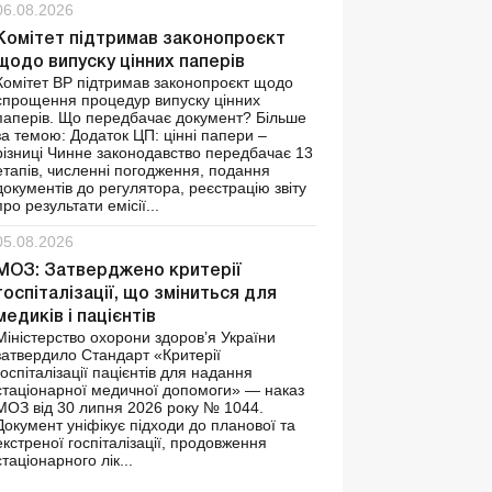
06.08.2026
Комітет підтримав законопроєкт
щодо випуску цінних паперів
Комітет ВР підтримав законопроєкт щодо
спрощення процедур випуску цінних
паперів. Що передбачає документ? Більше
за темою: Додаток ЦП: цінні папери –
різниці Чинне законодавство передбачає 13
етапів, численні погодження, подання
документів до регулятора, реєстрацію звіту
про результати емісії...
05.08.2026
МОЗ: Затверджено критерії
госпіталізації, що зміниться для
медиків і пацієнтів
Міністерство охорони здоров’я України
затвердило Стандарт «Критерії
госпіталізації пацієнтів для надання
стаціонарної медичної допомоги» — наказ
МОЗ від 30 липня 2026 року № 1044.
Документ уніфікує підходи до планової та
екстреної госпіталізації, продовження
стаціонарного лік...