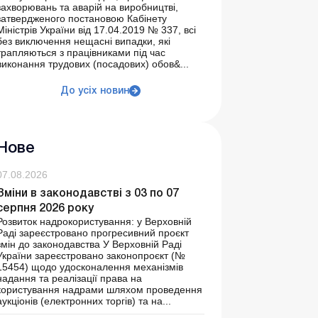
захворювань та аварій на виробництві,
затвердженого постановою Кабінету
Міністрів України від 17.04.2019 № 337, всі
без виключення нещасні випадки, які
трапляються з працівниками під час
виконання трудових (посадових) обов&...
До усіх новин
Нове
07.08.2026
Зміни в законодавстві з 03 по 07
серпня 2026 року
Розвиток надрокористування: у Верховній
Раді зареєстровано прогресивний проєкт
змін до законодавства У Верховній Раді
України зареєстровано законопроєкт (№
15454) щодо удосконалення механізмів
надання та реалізації права на
користування надрами шляхом проведення
аукціонів (електронних торгів) та на...