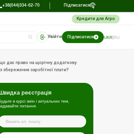
+38(044)334-62-70
Підписатися
Кредити для Агро
|
UKR
RU
Увійти
Підписатися
алтерський огляд
Портал Баланс-Бюджет
 що дає право на щорічну додаткову
ез збереження заробітної плати?
Швидка реєстрація
Будьте в курсі змін і актуальних тем,
задавайте питання.