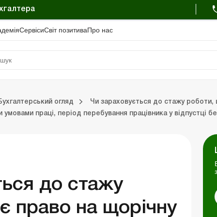
ухгалтера
адемiя
Сервіси
Свiт позитива
Про нас
Бюджет. Новини законодавства
Бюджет. Бухг
ухгалтерський огляд
Чи зараховується до стажу роботи,
Портал Баланс-Бюджет
Календар бухгалтера
Дані для розрахунків
ми умовами праці, період перебування працівника у відпустці б
ться до стажу
є право на щорічну