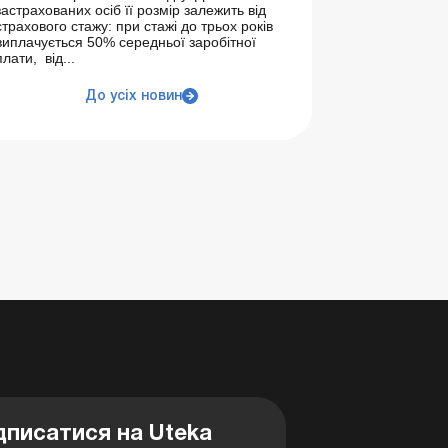
застрахованих осіб її розмір залежить від
страхового стажу: при стажі до трьох років
виплачується 50% середньої заробітної
плати, від...
До усіх новин
дписатися на Uteka