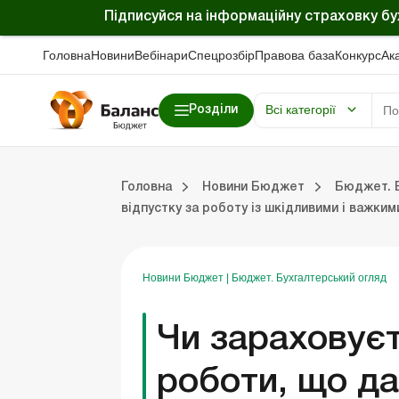
Підписуйся на інформаційну страховку б
Головна
Новини
Вебінари
Спецрозбір
Правова база
Конкурс
Ак
Всі категорії
Розділи
Online видання «Баланс»
Online видання «Баланс-Агро»
Online бібліотека «Баланс»
Портал Баланс-Бюджет
Сервіси Баланс-Бюджет
Вебінари. Баланс-Бюджет
Головна
Новини Бюджет
Бюджет. Б
джет
Бюджет. Новини законодавства
Бюджет. Бухгалтерський огляд
відпустку за роботу із шкідливими і важки
Новини Бюджет
|
Бюджет. Бухгалтерський огляд
Чи зараховує
роботи, що да