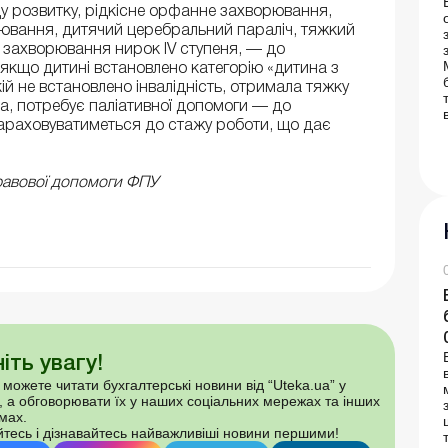
у розвитку, рідкісне орфанне захворювання,
рювання, дитячий церебральний параліч, тяжкий
е захворювання нирок IV ступеня, — до
 якщо дитині встановлено категорію «дитина з
кій не встановлено інвалідність, отримала тяжку
на, потребує паліативної допомоги — до
зараховуватиметься до стажу роботи, що дає
правової допомоги ФПУ
іть увагу!
 можете читати бухгалтерські новини від “Uteka.ua” у
, а обговорювати їх у наших соціальних мережах та інших
мах.
тесь і дізнавайтесь найважливіші новини першими!