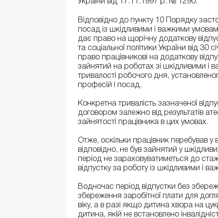
України від 17.11.1997 р. № 1290.
Відповідно до пункту 10 Порядку засто
посад із шкідливими і важкими умовами
дає право на щорічну додаткову відпу
та соціальної політики України від 30 
право працівникові на додаткову відпу
зайнятий на роботах зі шкідливими і 
тривалості робочого дня, установленог
професій і посад.
Конкретна тривалість зазначеної відп
договором залежно від результатів ате
зайнятості працівника в цих умовах.
Отже, оскільки працівник перебував у в
відповідно, не був зайнятий у шкідлив
період не зараховуватиметься до стаж
відпустку за роботу із шкідливими і в
Водночас період відпустки без збереже
збереження заробітної плати для дог
віку, а в разі якщо дитина хвора на цу
дитина, якій не встановлено інвалідні