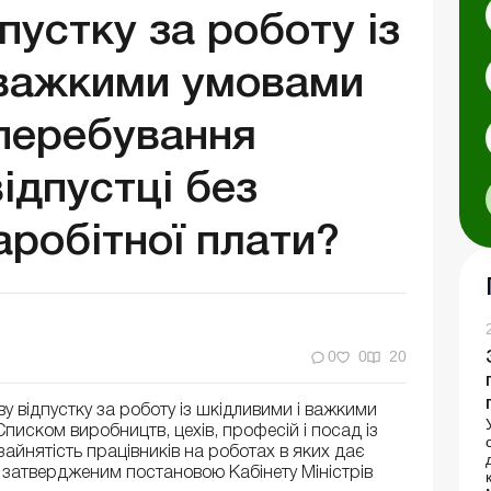
пустку за роботу із
 важкими умовами
 перебування
відпустці без
робітної плати?
0
0
20
у відпустку за роботу із шкідливими і важкими
Списком виробництв, цехів, професій і посад із
айнятість працівників на роботах в яких дає
, затвердженим постановою Кабінету Міністрів