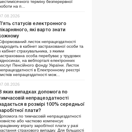
шестимісячного терміну безперервної
роботи на п...
07.08.2026
П’ять статусів електронного
лікарняного, які варто знати
кожному
Сформований листок непрацездатності
надходить в кабінет застрахованої особи та
в кабінет страхувальника, з якими
застрахована особа перебуває у трудових
відносинах, на вебпорталі електронних
послуг Пенсійного фонду України. Листок
непрацездатності в Електронному реєстрі
листків непрацездатності мож...
07.08.2026
В яких випадках допомога по
тимчасовій непрацездатності
надається в розмірі 100% середньої
заробітної плати?
Допомога по тимчасовій непрацездатності
повністю або частково компенсує
працівнику втрату заробітної плати у разі
настання страхового випадку. Для більшості