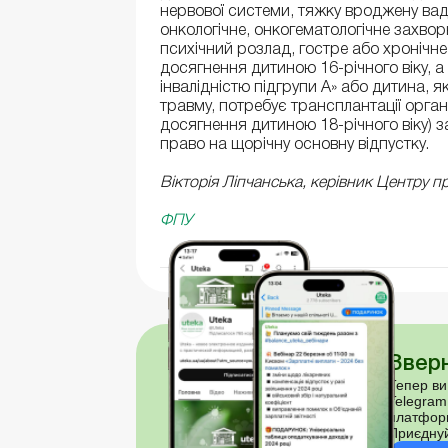
нервової системи, тяжку вроджену вад
онкологічне, онкогематологічне захво
психічний розлад, гостре або хронічн
досягнення дитиною 16-річного віку, а
інвалідністю підгрупи А» або дитина, я
травму, потребує трансплантації орга
досягнення дитиною 18-річного віку) 
право на щорічну основну відпустку.
Вікторія Ліпчанська, керівник Центру 
ФПУ
Зверн
Тепер ви
Telegram
платфор
Приєднуй