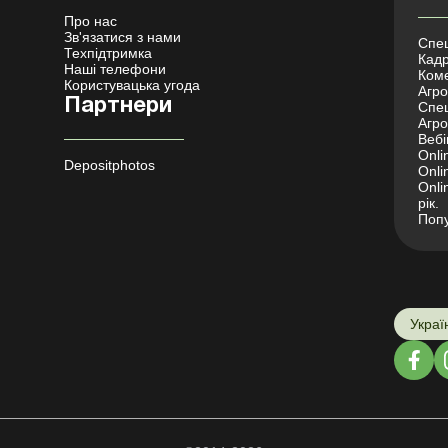
Про нас
Зв'язатися з нами
Спец
Техпідтримка
Кадр
Наші телефони
Коме
Користувацька угода
Агро 
Партнери
Спец
Агро
Вебі
Onli
Depositphotos
Onli
Onli
рік.
Попу
Украї