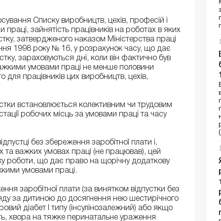
сування Списку виробництв, цехів, професій і
 праці, зайнятість працівників на роботах в яких
стку, затвердженого наказом Міністерства праці
січня 1998 року № 16, у розрахунок часу, що дає
стку, зараховуються дні, коли він фактично був
важкими умовами праці не менше половини
о для працівників цих виробництв, цехів,
устки встановлюється колективним чи трудовим
стації робочих місць за умовами праці та часу
ідпустці без збереження заробітної плати і,
их та важких умовах праці (не працював), цей
у роботи, що дає право на щорічну додаткову
ажкими умовами праці.
ння заробітної плати (за винятком відпустки без
ляду за дитиною до досягнення нею шестирічного
кровий діабет I типу (інсулінозалежний) або якщо
сть, хвора на тяжке перинатальне ураження