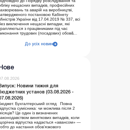
Відповідно до Порядку розслідування та
обліку нещасних випадків, професійних
захворювань та аварій на виробництві,
затвердженого постановою Кабінету
Міністрів України від 17.04.2019 № 337, всі
без виключення нещасні випадки, які
трапляються з працівниками під час
виконання трудових (посадових) обов&...
До усіх новин
Нове
07.08.2026
Випуск: Новини тижня для
бюджетних установ (03.08.2026 -
07.08.2026)
Бюджет. Бухгалтерський огляд Повна
відпустка сумісника: чи можлива після 2
місяців? Це один із визначених
законодавством виняткових випадків, коли
щорічна відпустка надається «авансом» —
тобто до настання обов’язкового