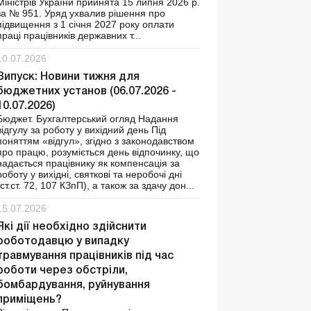
Міністрів України прийнята 15 липня 2026 р.
за № 951. Уряд ухвалив рішення про
підвищення з 1 січня 2027 року оплати
праці працівників державних т...
10.07.2026
Випуск: Новини тижня для
бюджетних установ (06.07.2026 -
10.07.2026)
Бюджет. Бухгалтерський огляд Надання
відгулу за роботу у вихідний день Під
поняттям «відгул», згідно з законодавством
про працю, розуміється день відпочинку, що
надається працівнику як компенсація за
роботу у вихідні, святкові та неробочі дні
(ст.ст. 72, 107 КЗпП), а також за здачу дон...
15.07.2026
Які дії необхідно здійснити
роботодавцю у випадку
травмування працівників під час
роботи через обстріли,
бомбардування, руйнування
приміщень?