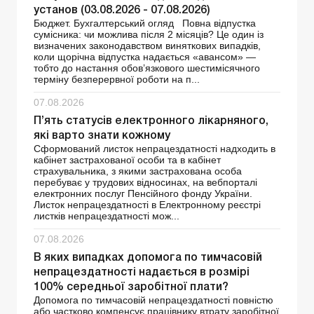
установ (03.08.2026 - 07.08.2026)
Бюджет. Бухгалтерський огляд Повна відпустка
сумісника: чи можлива після 2 місяців? Це один із
визначених законодавством виняткових випадків,
коли щорічна відпустка надається «авансом» —
тобто до настання обов’язкового шестимісячного
терміну безперервної роботи на п...
07.08.2026
П’ять статусів електронного лікарняного,
які варто знати кожному
Сформований листок непрацездатності надходить в
кабінет застрахованої особи та в кабінет
страхувальника, з якими застрахована особа
перебуває у трудових відносинах, на вебпорталі
електронних послуг Пенсійного фонду України.
Листок непрацездатності в Електронному реєстрі
листків непрацездатності мож...
07.08.2026
В яких випадках допомога по тимчасовій
непрацездатності надається в розмірі
100% середньої заробітної плати?
Допомога по тимчасовій непрацездатності повністю
або частково компенсує працівнику втрату заробітної