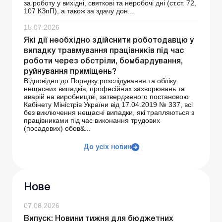
за роботу у вихідні, святкові та неробочі дні (ст.ст. 72,
107 КЗпП), а також за здачу дон...
15.07.2026
Які дії необхідно здійснити роботодавцю у
випадку травмування працівників під час
роботи через обстріли, бомбардування,
руйнування приміщень?
Відповідно до Порядку розслідування та обліку
нещасних випадків, професійних захворювань та
аварій на виробництві, затвердженого постановою
Кабінету Міністрів України від 17.04.2019 № 337, всі
без виключення нещасні випадки, які трапляються з
працівниками під час виконання трудових
(посадових) обов&...
До усіх новин
Нове
07.08.2026
Випуск: Новини тижня для бюджетних