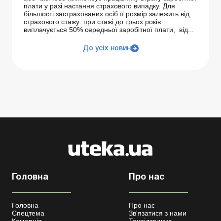
плати у разі настання страхового випадку. Для
більшості застрахованих осіб її розмір залежить від
страхового стажу: при стажі до трьох років
виплачується 50% середньої заробітної плати, від...
До усіх новин
Головна
Про нас
Головна
Про нас
Спецтема
Зв'язатися з нами
Комерція
Техпідтримка