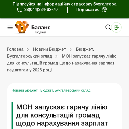
Підписуйся на інформаційну страховку бухгалтера
+38(044)334-62-70
Підписатися
Медичні КНП
Online видання «Баланс»
Online видання «Баланс-Агро»
Online бібліотека «Баланс»
Портал Баланс-Бюджет
Сервіси Баланс-Бюджет
Свiт позитива
Вебінари. Баланс-Бюджет
Головна
Новини Бюджет
Бюджет.
Бухгалтерський огляд
МОН запускає гарячу лінію
для консультацій громад щодо нарахування зарплат
джет
Бюджет. Новини законодавства
Бюджет. Бухгалтерський огляд
педагогам у 2026 році
Новини Бюджет
|
Бюджет. Бухгалтерський огляд
МОН запускає гарячу лінію
для консультацій громад
щодо нарахування зарплат