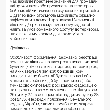
має важливе практичне значення для громадян,
які проживають або проживали на територіях
бойових дій чи тимчасово окупованих територіях.
Відтепер вони отримують можливість офіційно
зафіксувати відомості про належні їм земельні
ділянки у Державному земельному кадастрі
навіть за умов обмеженого доступу до територій,
що є важливим кроком для захисту їхніх
майнових прав.
Довідково:
Особливості формування, державної реєстрації
земельних ділянок, на яких розташовані житлові
будинки (крім багатоквартирних), на територіях,
на яких ведуться (велися) бойові дії (крім
випадків, якщо бойові дії були завершені або
можливість бойових дій була припинена) або
тимчасово окупованих російською федерацією,
на період воєнного стану визначено підпунктом
26 пункту 27 та абзацом шістнадцятим пункту 28
розділу X «Перехідні положення» Земельного
кодексу України, якими передбачено, зокрема,
вимоги до складу, порядку розроблення,