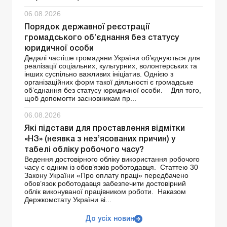
06.08.2026
Порядок державної реєстрації
громадського об’єднання без статусу
юридичної особи
Дедалі частіше громадяни України об’єднуються для
реалізації соціальних, культурних, волонтерських та
інших суспільно важливих ініціатив. Однією з
організаційних форм такої діяльності є громадське
об’єднання без статусу юридичної особи. Для того,
щоб допомогти засновникам пр...
06.08.2026
Які підстави для проставлення відмітки
«НЗ» (неявка з нез’ясованих причин) у
табелі обліку робочого часу?
Ведення достовірного обліку використання робочого
часу є одним із обов’язків роботодавця. Статтею 30
Закону України «Про оплату праці» передбачено
обов’язок роботодавця забезпечити достовірний
облік виконуваної працівником роботи. Наказом
Держкомстату України ві...
До усіх новин