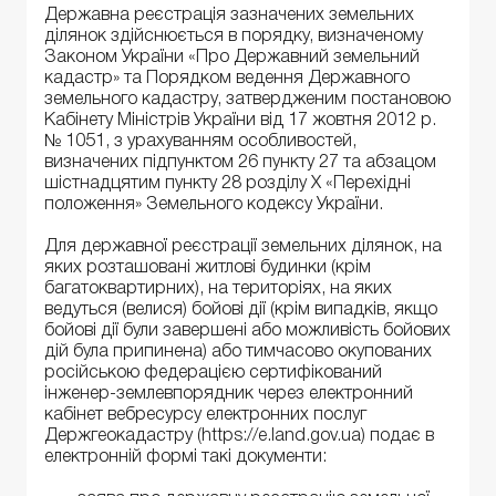
Державна реєстрація зазначених земельних
ділянок здійснюється в порядку, визначеному
Законом України «Про Державний земельний
кадастр» та Порядком ведення Державного
земельного кадастру, затвердженим постановою
Кабінету Міністрів України від 17 жовтня 2012 р.
№ 1051, з урахуванням особливостей,
визначених підпунктом 26 пункту 27 та абзацом
шістнадцятим пункту 28 розділу X «Перехідні
положення» Земельного кодексу України.
Для державної реєстрації земельних ділянок, на
яких розташовані житлові будинки (крім
багатоквартирних), на територіях, на яких
ведуться (велися) бойові дії (крім випадків, якщо
бойові дії були завершені або можливість бойових
дій була припинена) або тимчасово окупованих
російською федерацією сертифікований
інженер-землевпорядник через електронний
кабінет вебресурсу електронних послуг
Держгеокадастру (https://e.land.gov.ua) подає в
електронній формі такі документи: