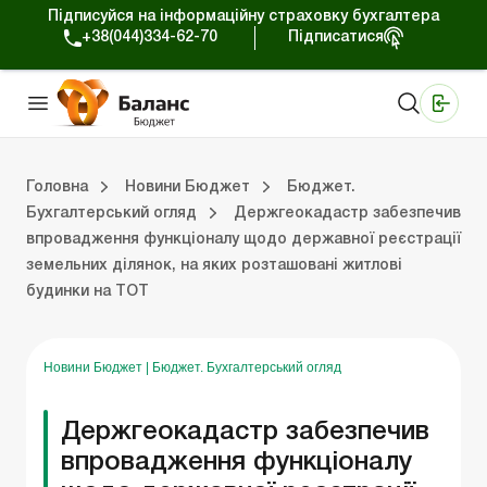
Підписуйся на інформаційну страховку бухгалтера
+38(044)334-62-70
Підписатися
Медичні КНП
Online видання «Баланс»
Online видання «Баланс-Агро»
Online бібліотека «Баланс»
Портал Баланс-Бюджет
Сервіси Баланс-Бюджет
Свiт позитива
Вебінари. Баланс-Бюджет
Головна
Новини Бюджет
Бюджет.
Бухгалтерський огляд
Держгеокадастр забезпечив
впровадження функціоналу щодо державної реєстрації
джет
Бюджет. Новини законодавства
Бюджет. Бухгалтерський огляд
земельних ділянок, на яких розташовані житлові
будинки на ТОТ
Новини Бюджет
|
Бюджет. Бухгалтерський огляд
Держгеокадастр забезпечив
впровадження функціоналу