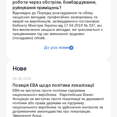
роботи через обстріли, бомбардування,
руйнування приміщень?
Відповідно до Порядку розслідування та обліку
нещасних випадків, професійних захворювань та
аварій на виробництві, затвердженого постановою
Кабінету Міністрів України від 17.04.2019 № 337, всі
без виключення нещасні випадки, які трапляються з
працівниками під час виконання трудових
(посадових) обов&...
До усіх новин
Нове
06.08.2026
Позиція ЕВА щодо політики локалізації
EBA не виступає проти політики підтримки
національного виробника Європейська Бізнес
Асоціація не виступає проти локалізації як державної
політики або права держави на підтримку
національного виробника та здійснення контролю за
дотриманням законодавства про локалізацію.
Звернення Асоці...