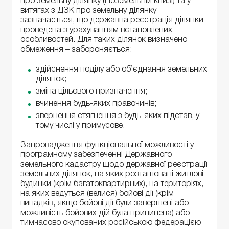
про земельну ділянку (Поземельній книзі) та у
витягах з ДЗК про земельну ділянку
зазначається, що державна реєстрація ділянки
проведена з урахуванням встановлених
особливостей. Для таких ділянок визначено
обмеження – забороняється:
здійснення поділу або об’єднання земельних
ділянок;
зміна цільового призначення;
вчинення будь-яких правочинів;
звернення стягнення з будь-яких підстав, у
тому числі у примусове.
Запровадження функціональної можливості у
програмному забезпеченні Державного
земельного кадастру щодо державної реєстрації
земельних ділянок, на яких розташовані житлові
будинки (крім багатоквартирних), на територіях,
на яких ведуться (велися) бойові дії (крім
випадків, якщо бойові дії були завершені або
можливість бойових дій була припинена) або
тимчасово окупованих російською федерацією