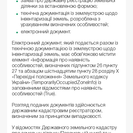
заява про державну реєстрацію земельної
ділянки за встановленою формою;
технічна документація із землеустрою щодо
інвентаризації земель, розроблена з
урахуванням визначених особливостей;
електронний документ.
Електронний документ, який подається разом із
технічною документацією із землеустрою щодо
інвентаризації земель, має обов’язково містити
елемент «Інформація про наявність
особливостей, визначених підпунктом 26 пункту
27 та абзацом шістнадцятим пункту 28 розділу X
«Перехідні положення» Земельного кодексу
України» (TemporarilyOccupiedZoneInfo) із
заповненими відомостями про наявність
особливостей (True).
Розгляд поданих документів здійснюється
державним кадастровим реєстратором,
визначеним за принципом випадковості.
У відомостях Державного земельного кадастру