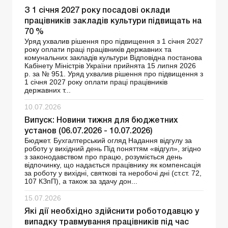
З 1 січня 2027 року посадові оклади
працівників закладів культури підвищать на
70 %
Уряд ухвалив рішення про підвищення з 1 січня 2027
року оплати праці працівників державних та
комунальних закладів культури Відповідна постанова
Кабінету Міністрів України прийнята 15 липня 2026
р. за № 951. Уряд ухвалив рішення про підвищення з
1 січня 2027 року оплати праці працівників
державних т...
10.07.2026
Випуск: Новини тижня для бюджетних
установ (06.07.2026 - 10.07.2026)
Бюджет. Бухгалтерський огляд Надання відгулу за
роботу у вихідний день Під поняттям «відгул», згідно
з законодавством про працю, розуміється день
відпочинку, що надається працівнику як компенсація
за роботу у вихідні, святкові та неробочі дні (ст.ст. 72,
107 КЗпП), а також за здачу дон...
15.07.2026
Які дії необхідно здійснити роботодавцю у
випадку травмування працівників під час