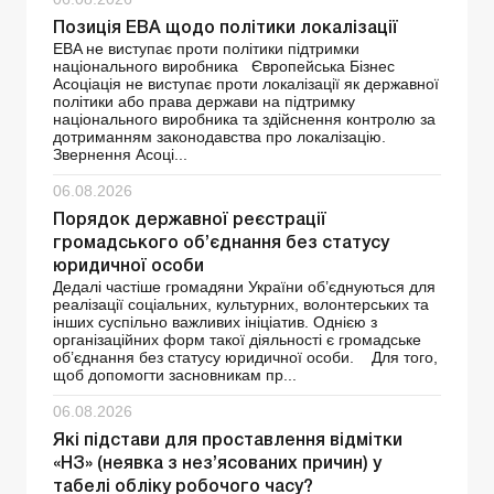
Позиція ЕВА щодо політики локалізації
EBA не виступає проти політики підтримки
національного виробника Європейська Бізнес
Асоціація не виступає проти локалізації як державної
політики або права держави на підтримку
національного виробника та здійснення контролю за
дотриманням законодавства про локалізацію.
Звернення Асоці...
06.08.2026
Порядок державної реєстрації
громадського об’єднання без статусу
юридичної особи
Дедалі частіше громадяни України об’єднуються для
реалізації соціальних, культурних, волонтерських та
інших суспільно важливих ініціатив. Однією з
організаційних форм такої діяльності є громадське
об’єднання без статусу юридичної особи. Для того,
щоб допомогти засновникам пр...
06.08.2026
Які підстави для проставлення відмітки
«НЗ» (неявка з нез’ясованих причин) у
табелі обліку робочого часу?