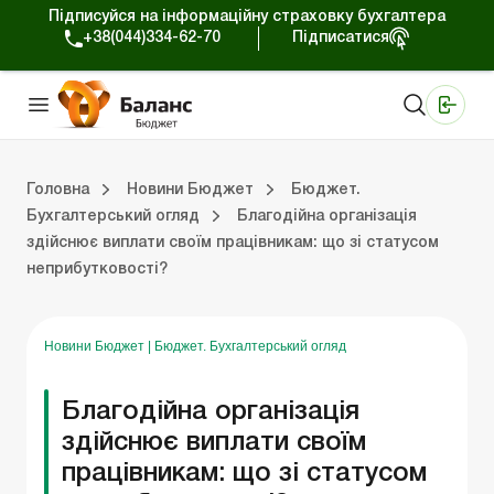
Підписуйся на інформаційну страховку бухгалтера
+38(044)334-62-70
Підписатися
Медичні КНП
Online видання «Баланс»
Online видання «Баланс-Агро»
Online бібліотека «Баланс»
Портал Баланс-Бюджет
Сервіси Баланс-Бюджет
Свiт позитива
Вебінари. Баланс-Бюджет
Головна
Новини Бюджет
Бюджет.
Бухгалтерський огляд
Благодійна організація
здійснює виплати своїм працівникам: що зі статусом
джет
Бюджет. Новини законодавства
Бюджет. Бухгалтерський огляд
неприбутковості?
Новини Бюджет
|
Бюджет. Бухгалтерський огляд
Благодійна організація
здійснює виплати своїм
працівникам: що зі статусом