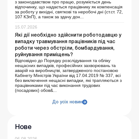
з законодавством про працю, розуміється день
відпочинку, що надається працівнику як компенсація
за роботу у вихідні, святкові та неробочі дні (ст.ст. 72,
107 КЗпП), а також за здачу дон...
15.07.2026
Які дії необхідно здійснити роботодавцю у
випадку травмування працівників під час
роботи через обстріли, бомбардування,
руйнування приміщень?
Відповідно до Порядку розслідування та обліку
нещасних випадків, професійних захворювань та
аварій на виробництві, затвердженого постановою
Кабінету Міністрів України від 17.04.2019 № 337, всі
без виключення нещасні випадки, які трапляються з
працівниками під час виконання трудових
(посадових) обов&...
До усіх новин
Нове
06.08.2026