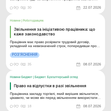
посадовці управління інспекційної діяльності у
Запорізькій області. Вони роз’яснили, що, відповідно до
0
0
30
22.07.2026
пункту 6 частини 1 статті 41 Кодексу законів про працю
України, трудовий договір може бути розірв...
Новини
|
Роботодавцям.
Звільнення за ініціативою працівника: що
каже законодавство
Працівник має право розірвати трудовий договір,
укладений на невизначений строк, попередивши про
це власника або уповноважений ним орган письмово
за два тижні: чи так це під час воєнного стану? Більше
РОЗ’ЯСНЕННЯ
за темою: Оформлення трудових відносин в
електронній формі: експериментальний проєкт
0
0
35
08.07.2026
Невикор...
Новини Бюджет
|
Бюджет. Бухгалтерський огляд
Право на відпустки в разі звільнення
Працівника закладу торгівлі, який вирішив звільнитися,
цікавило, чи може він перед звільненням використати
належну йому відпустку. Посадовець управління
інспекційної діяльності у Запорізькій області роз’яснив,
0
0
18
08.07.2026
що, відповідно до статті 3 Закону України «Про