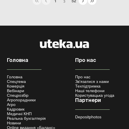
1
52
З
Головна
Про нас
Головна
Про нас
Спецтема
Зв'язатися з нами
Комерція
Техпідтримка
Вебінари
Наші телефони
Спецрозбір
Користувацька угода
Агропорадники
Партнери
Агро
Кадровик
Медичні КНП
Depositphotos
Реальна бухгалтерія
Новини
Online видання «Баланс»