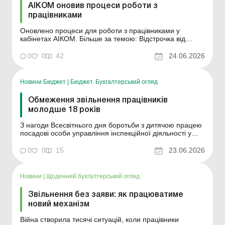
АІКОМ оновив процеси роботи з
працівниками
Оновлено процеси для роботи з працівниками у
кабінетах АІКОМ. Більше за темою: Відстрочка від
призову на військову службу: порядок оформлення на
практиці Відстрочка від призову на військову службу під
0
0
42
24.06.2026
час мобілізації Оновлено процеси для роботи з
працівниками у кабінетах АІКОМ. Також внесено ...
Новини Бюджет
|
Бюджет. Бухгалтерський огляд
Обмеження звільнення працівників
молодше 18 років
З нагоди Всесвітнього дня боротьби з дитячою працею
посадові особи управління інспекційної діяльності у
Запорізькій області провели в місцях масового
перебування дітей інформаційно-роз’яснювальні
0
0
15
23.06.2026
заходи, під час яких консультували з питань прав
неповнолітніх під час виконання трудових функцій....
Новини
|
Щоденний бухгалтерський огляд
Звільнення без заяви: як працюватиме
новий механізм
Війна створила тисячі ситуацій, коли працівники