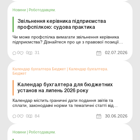
відпустки», за бажанням п...
Новини
|
Роботодавцям.
Звільнення керівника підприємства
профспілкою: судова практика
Чи може профспілка вимагати звільнення керівника
підприємства? Дізнайтеся про це з правової позиції
Верховного Суду. Більше за темою: Використання
службових авто в «ризикових» операціях: як захистися
0
0
31
02.07.2026
від ПДВ- і ПДФО-зобов’язань? Працівник – на простої,
але їздить на службов...
Календар бухгалтера Бюджет
|
Календар бухгалтера.
Бюджет
Календар бухгалтера для бюджетних
установ на липень 2026 року
Календар містить граничні дати подання звітів та
сплати, законодавчі норми та тематичні статті від
наших експертів. Прийняті скорочення: статистична
звітність – СЗ; податкова звітність – ПЗ; інша звітність –
0
0
84
30.06.2026
ІЗ. Дата Податок, збір, платіж, форма звітності ...
Новини
|
Роботодавцям.