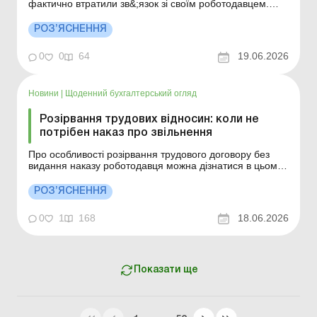
фактично втратили зв&;язок зі своїм роботодавцем.
Підприємство залишилося на окупованій території,
керівництво виїхало, кадрова документація недоступна,
РОЗ’ЯСНЕННЯ
а працівник формально продовжує перебувати у
трудових відносинах. Більше за темою: Оформлення ...
0
0
64
19.06.2026
Новини
|
Щоденний бухгалтерський огляд
Розірвання трудових відносин: коли не
потрібен наказ про звільнення
Про особливості розірвання трудового договору без
видання наказу роботодавця можна дізнатися в цьому
матеріалі. Більше за темою: Оформлення трудових
відносин в електронній формі: експериментальний
РОЗ’ЯСНЕННЯ
проєкт Невикористані щорічні відпустки за попередні
роки Наказ про звільнення: як тепер зазнача...
0
1
168
18.06.2026
Показати ще