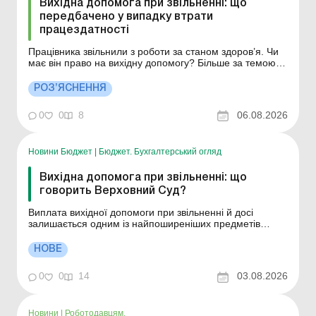
Вихідна допомога при звільненні: що
передбачено у випадку втрати
працездатності
Працівника звільнили з роботи за станом здоров’я. Чи
має він право на вихідну допомогу? Більше за темою:
Вихідна допомога при звільнені: розмір, розрахунок,
оподаткування Вихідна допомога – це державна
РОЗ’ЯСНЕННЯ
гарантія, яка полягає в грошовій виплаті працівнику у
випадках, передбачених законом,...
0
0
8
06.08.2026
Новини Бюджет
|
Бюджет. Бухгалтерський огляд
Вихідна допомога при звільненні: що
говорить Верховний Суд?
Виплата вихідної допомоги при звільненні й досі
залишається одним із найпоширеніших предметів
трудових спорів. Практика Верховного Суду свідчить:
роботодавці нерідко неправильно застосовують статтю
НОВЕ
44 КЗпП України, що призводить до судових спорів та
додаткових фінансових втрат. Коли виплата є обов&...
0
0
14
03.08.2026
Новини
|
Роботодавцям.