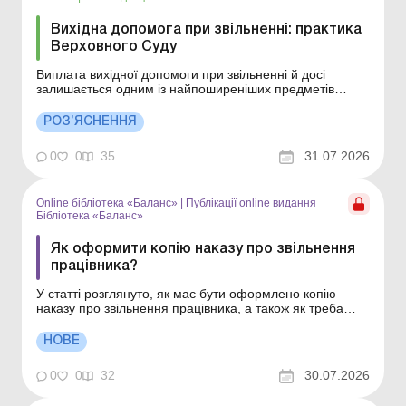
Вихідна допомога при звільненні: практика
Верховного Суду
Виплата вихідної допомоги при звільненні й досі
залишається одним із найпоширеніших предметів
трудових спорів Більше за темою: Вихідна допомога
при звільнені: розмір, розрахунок, оподаткування
РОЗ’ЯСНЕННЯ
Виплата вихідної допомоги при звільненні й досі
залишається одним із найпоширеніших предметів
0
0
35
31.07.2026
трудових спо...
Online бібліотека «Баланс»
|
Публікації online видання
Бібліотека «Баланс»
Як оформити копію наказу про звільнення
працівника?
У статті розглянуто, як має бути оформлено копію
наказу про звільнення працівника, а також як треба
зафіксувати надання копії працівникові. Серія
Бібліотека «Баланс» Спецтема «Первинні та кадрові
НОВЕ
документи: оригінали, копії, дублікати» Роботодавці
зобов’язані видавати...
0
0
32
30.07.2026