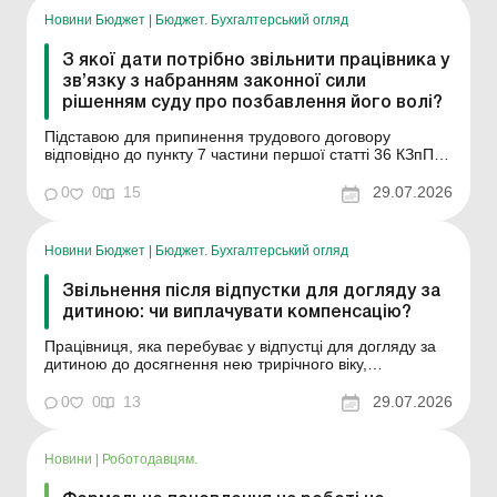
Новини Бюджет
|
Бюджет. Бухгалтерський огляд
З якої дати потрібно звільнити працівника у
зв’язку з набранням законної сили
рішенням суду про позбавлення його волі?
Підставою для припинення трудового договору
відповідно до пункту 7 частини першої статті 36 КЗпП є
набрання законної сили вироком суду, яким працівника
засуджено (крім випадків звільнення від відбування
0
0
15
29.07.2026
покарання з випробуванням) до позбавлення волі або
до іншого покарання, яке унеможливлює продовже...
Новини Бюджет
|
Бюджет. Бухгалтерський огляд
Звільнення після відпустки для догляду за
дитиною: чи виплачувати компенсацію?
Працівниця, яка перебуває у відпустці для догляду за
дитиною до досягнення нею трирічного віку,
звільняється. Чи має підприємство виплатити такій
працівниці грошову компенсацію за щорічну основну
0
0
13
29.07.2026
відпустку за період перебування її у відпустці у зв’язку з
вагітністю та пологами? Частиною першо...
Новини
|
Роботодавцям.