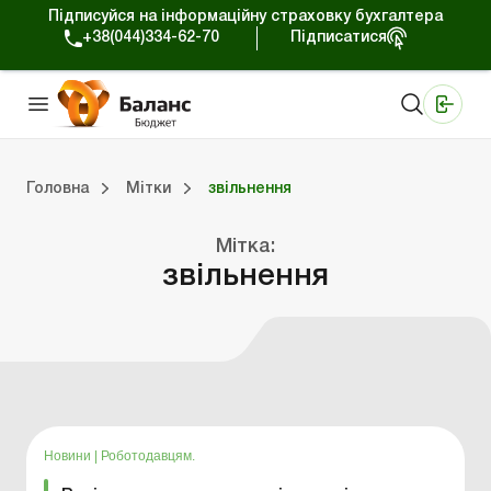
Підписуйся на інформаційну страховку бухгалтера
+38(044)334-62-70
Підписатися
Медичні КНП
Online видання «Баланс»
Online видання «Баланс-Агро»
Online бібліотека «Баланс»
Портал Баланс-Бюджет
Сервіси Баланс-Бюджет
Свiт позитива
Вебінари. Баланс-Бюджет
Головна
Мітки
звільнення
джет
Портал Баланс-Бюджет
Календар бухгалтера
Дані для розрахунків
Мітка:
звільнення
Новини
|
Роботодавцям.