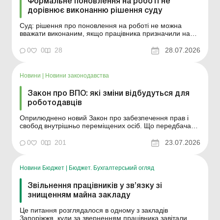
Формальне поновлення на роботі не
дорівнює виконанню рішення суду
Суд: рішення про поновлення на роботі не можна
вважати виконаним, якщо працівника призначили на
нерівнозначну посаду в іншій місцевості без його згоди.
Більше за темою: Прийняття та звільнення працівників,
0
0
28
28.07.2026
які порушили правила військового обліку Звільнення
працівника, який хворіє більш як чотири м...
Новини
|
Новини законодавства
Закон про ВПО: які зміни відбудуться для
роботодавців
Оприлюднено новий Закон про забезпечення прав і
свобод внутрішньо переміщених осіб. Що передбачає
цей документ для роботодавців? Більше за темою:
Оплата житла для ВПО: облік та податки За якою
0
0
201
23.07.2026
адресою (до якого контролюючого органу) подавати
декларацію ВПО В офіційному виданні Верховної Ради
&laqu...
Новини Бюджет
|
Бюджет. Бухгалтерський огляд
Звільнення працівників у зв’язку зі
знищенням майна закладу
Це питання розглядалося в одному з закладів
Запоріжжя, куди за зверненням працівника завітали