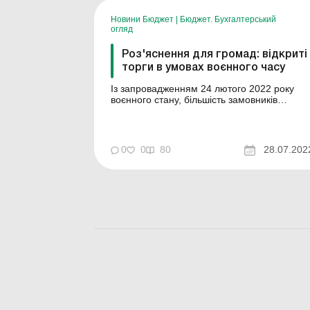
постанови р...
Новини Бюджет
|
Бюджет. Бухгалтерський
огляд
Роз'яснення для громад: відкриті
торги в умовах воєнного часу
Із запровадженням 24 лютого 2022 року
воєнного стану, більшість замовників
припинили проведення відкритих торгів, а
свої невідкладні потреби забезпечували
керуючись умовами Постанови №169.
Проте, вже починаючи з квітня, все більше
0
0
80
28.07.202
закупівельників почали переводити свою
закупівельну роботу у звичайн...