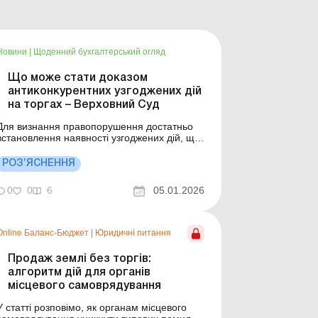
Новини
|
Щоденний бухгалтерський огляд
Що може стати доказом
антиконкурентних узгоджених дій
на торгах – Верховний Суд
Для визнання правопорушення достатньо
встановлення наявності узгоджених дій, що
призводять або можуть призвести до
спотворення результатів торгів, без
РОЗ’ЯСНЕННЯ
необхідності доведення негативних
наслідків або вини учасників.
0
0
6
05.01.2026
Антиконкурентні узгоджені дії учасників
торгів підтверджуються сукупністю таких
непря...
Online Баланс-Бюджет
|
Юридичні питання
Продаж землі без торгів:
алгоритм дій для органів
місцевого самоврядування
У статті розповімо, як органам місцевого