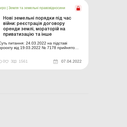
підходи і одразу заходити на торги з тою
мінімальною ціною, з якою ...
Агро
|
Земля та земельні правовідносини
Нові земельні порядки під час
війни: реєстрація договору
оренди землі, мораторій на
приватизацію та інше
Суть питання: 24.03.2022 на підставі
проєкту від 19.03.2022 № 7178 прийнято
Закон від 24.03.2022 № 2145-IX «Про
внесення змін до деяких законодавчих актів
України щодо створення умов для
0
3
1561
07.04.2022
забезпечення продовольчої безпеки в
умовах воєнного стану» (далі – Закон №
2145). Закон підписа...