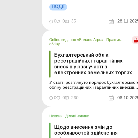
Купівля-продаж нерухомості: які податки
ПОДІЇ
слід сплатити та як відобразити в бухобліку
Як підготуватися до укладення договору
купівлі-продажу земельної ділянки НБ...
0
0
35
28.11.202
Online видання «Баланс-Агро»
|
Практика
обліку
Бухгалтерський облік
реєстраційних і гарантійних
внесків у разі участі в
електронних земельних торгах
У статті розглянуто порядок бухгалтерськог
обліку реєстраційних і гарантійних внесків
підприємства у разі участі в електронних
земельних торгах. Баланс-Агро № 40 від 7
0
0
260
06.10.202
жовтня 2025 року Підприємство бере участ
в електронних торгах із суборенди
земельних ділянок сільськогосподарського
Новини
|
Ділові новини
призначення ...
Щодо внесення змін до
особливостей здійснення