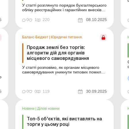
У статті розглянуто порядок бухгалтерського
обліку реєстраційних і гарантійних внесків
підприємства у разі участі в електронних
земельних торгах. Підприємство бере
5
0
1
220
08.10.2025
участь в електронних торгах із суборенди
земельних ділянок сільськогосподарського
призначення в Державного земельного
Баланс-Бюджет
|
Юридичні питання.
банку. Для бухгалт...
Продаж землі без торгів:
алгоритм дій для органів
місцевого самоврядування
У статті розповімо, як органам місцевого
самоврядування уникнути типових помилок
за
у процесі підготовки рішень і договорів
о
купівлі-продажу земельних ділянок без
проведення земельних торгів. Органи
місцевого самоврядування можуть
5
0
0
119
30.09.2025
отримати додаткові надходження до
ь
місцевих бюджетів від продажу земельних...
Новини
|
Ділові новини
Топ-5 об'єктів, які виставлять на
торги у цьому році