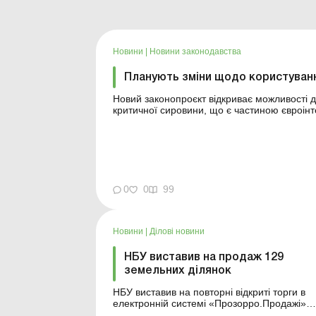
Новини
|
Новини законодавства
Планують зміни щодо користуван
Новий законопроєкт відкриває можливості д
критичної сировини, що є частиною євроінте
видобуток та переробку сировини. Більше за темою: Звітуємо з рентної плати
постанови КМУ «Про ...
0
0
99
Новини
|
Ділові новини
НБУ виставив на продаж 129
земельних ділянок
НБУ виставив на повторні відкриті торги в
електронній системі «Прозорро.Продажі»
129 земельних ділянок. Більше за темою: