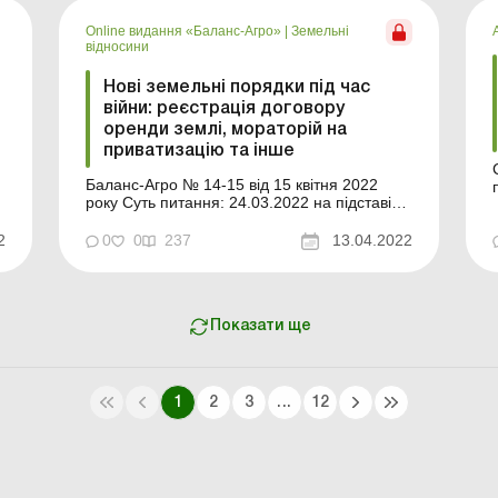
територіях активних бойових дій не
Online видання «Баланс-Агро»
|
Земельні
проводитиметься. ...
відносини
Нові земельні порядки під час
війни: реєстрація договору
оренди землі, мораторій на
приватизацію та інше
Баланс-Агро № 14-15 від 15 квітня 2022
року Суть питання: 24.03.2022 на підставі
проєкту від 19.03.2022 № 7178 прийнято
Закон від 24.03.2022 № 2145-IX «Про
2
0
0
237
13.04.2022
внесення змін до деяких законодавчих актів
України щодо створення умов для
забезпечення продовольчої безпеки в
умовах воєнного стану&raqu...
Показати ще
1
2
3
...
12