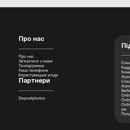
Про нас
Пі
Про нас
Зв'язатися з нами
Спец
Техпідтримка
Кадр
Наші телефони
Коме
Користувацька угода
Агро 
Партнери
Спец
Агро
Вебі
Onli
Depositphotos
Onli
Onli
рік.
Попу