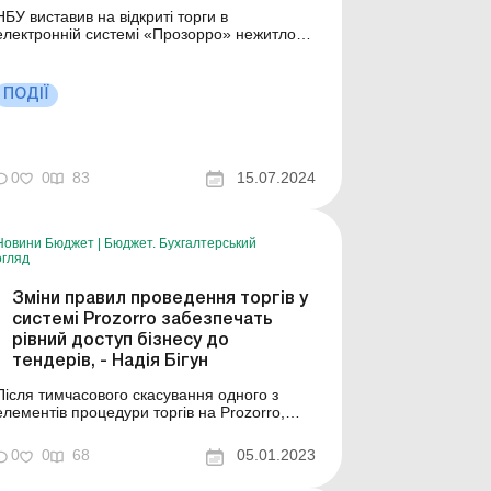
НБУ виставив на відкриті торги в
електронній системі «Прозорро» нежитлові
удівлі та земельні ділянки. Йдеться про
активи, набуті НБУ у власність у рахунок
погашення заборгованості за кредитами
ПОДІЇ
рефінансування, наданими банкам України.
А саме: 1) нежитлові будівлі ...
0
0
83
15.07.2024
Новини Бюджет
|
Бюджет. Бухгалтерський
огляд
Зміни правил проведення торгів у
системі Prozorro забезпечать
рівний доступ бізнесу до
тендерів, - Надія Бігун
Після тимчасового скасування одного з
елементів процедури торгів на Prozorro,
власне аукціону, Уряд очікує на покращення
ефективності закупівель. Зміна умов має
0
0
68
05.01.2023
збільшити економію в системі,
простимулювати учасників переглянути свої