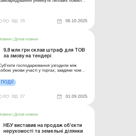
самоврядування уникнути типових помилок
у процесі підготовки рішень і договорів
купівлі-продажу земельних ділянок без
проведення земельних торгів. Баланс-
Бюджет № 40 від 7 жовтня 2025 року
0
0
39
06.10.2025
Органи місцевого самоврядування можуть
отримати додаткові надходженн...
Новини
|
Ділові новини
9,8 млн грн склав штраф для ТОВ
за змову на тендері
Суб’єкти господарювання узгодили між
собою умови участі у торгах, завдяки чому
конкуренцію між ними було усунуто. Більше
 темою: Поставка товарів державному
ПОДІЇ
замовнику через тендер: етапи процедури
28 серпня 2025 року на своєму засіданні
Антимонопольний комітет України визнав,
0
0
37
01.09.2025
що ТОВ &...
Новини
|
Ділові новини
НБУ виставив на продаж об’єкти
нерухомості та земельні ділянки