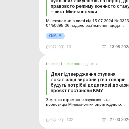
публічних закупівель на період дії
правового режиму воєнного стан
– лист Мінекономіки
Мінекономіки в листі від 15.07.2024 № 3323
04/50395-06 надало роз'яснення щодо
внесення змін до особливостей здійснення
публічних закупівель на період дії правовог
УВАГА!
режиму воєнного стану. МІНІСТЕРСТВО
ЕКОНОМІКИ УКРАЇНИ ЛИСТ від 15.07.2024
0
0
13
13.08.202
№ 3323-04/50395-06 Органам державної
влади, органам м...
Новини
|
Новини законодавства
Для підтвердження ступеня
локалізації виробництва товарів
будуть потрібні додаткові докази
проєкт постанови КМУ
З метою отримання зауважень та
пропозицій Мінекономіки оприлюднило
проєкт постанови КМУ «Про внесення змін
до порядків, затверджених постановами
Кабінету Міністрів України від 24 лютого
0
0
132
27.03.202
2016 р. № 166 і від 2 серпня 2022 р. №
861» (далі – проєкт постанови). Проєкт