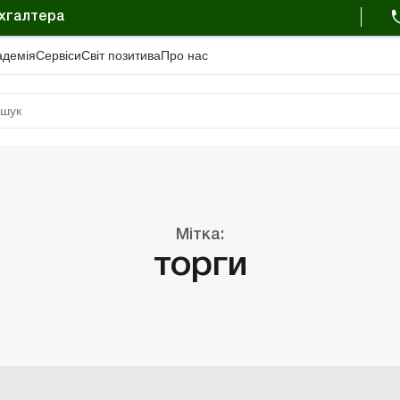
ухгалтера
адемiя
Сервіси
Свiт позитива
Про нас
Мітка:
торги