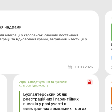
ня надрами
ля інтеграції у європейські ланцюги постачання
грації та відновлення країни, залучення інвестицій у
 за надра Проєкт
10.03.2026
Агро
|
Оподаткування та бухоблік
сільгосппідприємств
Бухгалтерський облік
реєстраційних і гарантійних
внесків у разі участі в
електронних земельних торгах