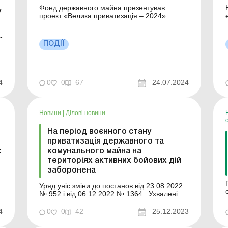
Фонд державного майна презентував
у
проект «Велика приватизація – 2024».
Понад 150 представників уряду,
б
парламенту, міжнародних організацій,
-
бізнесу та дипломатичного корпусу
ПОДІЇ
обговорили перспективи та значення
великої приватизації для економічного
о
розвитку України. «Велика при...
4
0
0
67
24.07.2024
Новини
|
Ділові новини
На період воєнного стану
приватизація державного та
:
комунального майна на
територіях активних бойових дій
заборонена
Уряд уніс зміни до постанов від 23.08.2022
№ 952 і від 06.12.2022 № 1364. Ухвалені
зміни передбачають, що під час воєнного
стану та протягом 3 місяців після його
4
0
0
42
25.12.2023
припинення (скасування) приватизація
державного та комунального майна на