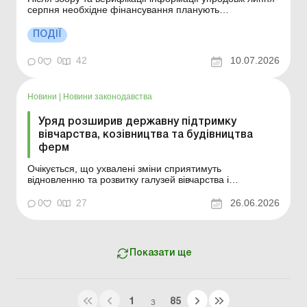
серпня необхідне фінансування планують
передбачити в держбюджеті на 2027 рік, а виплати
здійснити вже у І кварталі наступного року. Більше за
ПОДІЇ
темою: Загибель посівів: документування, облік, ПДВ та
компенсація збитків Чи нараховується ПДВ у разі ...
0
0
42
10.07.2026
Новини
|
Новини законодавства
Уряд розширив державну підтримку
вівчарства, козівництва та будівництва
ферм
Очікується, що ухвалені зміни сприятимуть
відновленню та розвитку галузей вівчарства і
козівництва, здешевлять придбання племінних тварин
та інвестиції у відповідну виробничу інфраструктуру, а
0
0
27
26.06.2026
також посилять підтримку підприємств, які
продовжують працювати після релокації з територій,
що постраждали...
Показати ще
1
85
З