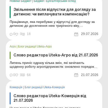
Новини Бюджет
|
Бюджет. Бухгалтерський огляд
Звільнення після відпустки для догляду за
дитиною: чи виплачувати компенсацію?
Працівниця, яка перебуває у відпустці для догляду за
дитиною до досягнення нею трирічного віку,
звільняється. Чи має підприємство виплатити такій
працівниці грошову компенсацію за щорічну основну
0
0
18
29.07.2026
відпустку за період перебування її у відпустці у зв’язку з
вагітністю та пологами? Частиною першо...
Агро
|
Блог редакції Uteka-Агро
Слово редактора Uteka-Агро від 21.07.2026
Липень приніс одразу кілька змін, які зачіпають
щоденну роботу агропідприємств: оновлено порядок
ведення реєстру потужностей щодо побічних продуктів
тваринного походження; знову змінено правила
0
0
64
21.07.2026
бронювання, а для окремих звітів і розрахунків уже
потрібно застосовувати нові підходи. Тому в нових
публі...
Комерція
|
Блог редакції Uteka-Комерція
Слово редактора Uteka-Комерція від
21.07.2026
Цього тижня в Uteka-Комерція ми, як завжди,