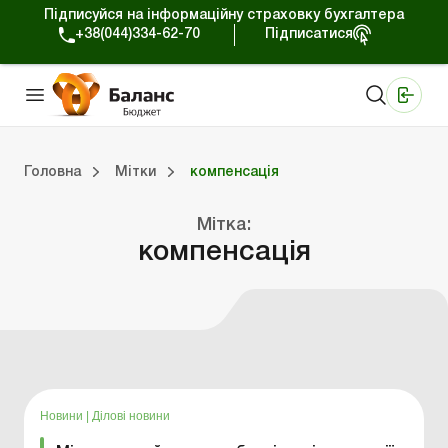
Підписуйся на інформаційну страховку бухгалтера
+38(044)334-62-70
Підписатися
Медичні КНП
Online видання «Баланс»
Online видання «Баланс-Агро»
Online бібліотека «Баланс»
Портал Баланс-Бюджет
Сервіси Баланс-Бюджет
Свiт позитива
Вебінари. Баланс-Бюджет
Головна
Мітки
компенсація
джет
Портал Баланс-Бюджет
Календар бухгалтера
Дані для розрахунків
Мітка:
компенсація
Новини
|
Ділові новини