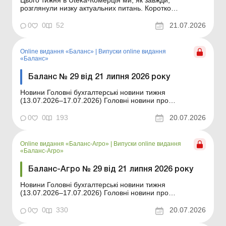
розглянули низку актуальних питань. Коротко
ознайомлю вас із темами статей, опублікованих цього
тижня в Uteka-Комерція. Шановні колеги! Коротко
0
0
52
21.07.2026
ознайомлю вас із темами статей, опублікованих цього
тижня в Uteka-Комерція. Виконання нормативу із
працевлашту...
Online видання «Баланс»
|
Випуски online видання
«Баланс»
Баланс № 29 від 21 липня 2026 року
Новини Головні бухгалтерські новини тижня
(13.07.2026–17.07.2026) Головні новини про
найважливіші зміни у законодавстві – оновлюється
щодня Зміст номеру Юридичні консультації
0
0
193
20.07.2026
Читати Інвентаризація на вимогу ДПС: практичні
запитання та аргументи на основі судових рішень Оп...
Online видання «Баланс-Агро»
|
Випуски online видання
«Баланс-Агро»
Баланс-Агро № 29 від 21 липня 2026 року
Новини Головні бухгалтерські новини тижня
(13.07.2026–17.07.2026) Головні новини про
найважливіші зміни у законодавстві – оновлюється
щодня Зміст номеру Правова допомога
0
0
330
20.07.2026
Читати Інвентаризація на вимогу ДПС: практичні
запитання та аргументи на основі судових рішень