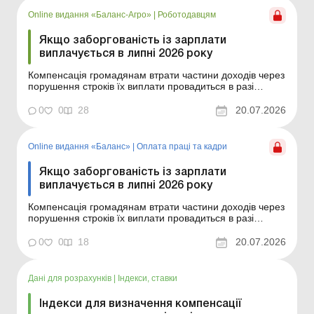
Читати&...
Online видання «Баланс-Агро»
|
Роботодавцям
Якщо заборгованість із зарплати
виплачується в липні 2026 року
Компенсація громадянам втрати частини доходів через
порушення строків їх виплати провадиться в разі
затримки виплати доходів на один і більше
календарних місяців відповідно до Порядку,
0
0
28
20.07.2026
затвердженого постановою КМУ від 21.02.2001 № 159.
Сума компенсації обчислюється як добуток
нарахованого, але не ...
Online видання «Баланс»
|
Оплата праці та кадри
Якщо заборгованість із зарплати
виплачується в липні 2026 року
Компенсація громадянам втрати частини доходів через
порушення строків їх виплати провадиться в разі
затримки виплати доходів на один і більше
календарних місяців відповідно до Порядку,
0
0
18
20.07.2026
затвердженого постановою КМУ від 21.02.2001 № 159.
Сума компенсації обчислюється як добуток
нарахованого, але не ...
Дані для розрахунків
|
Індекси, ставки
Індекси для визначення компенсації