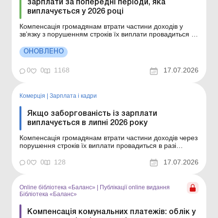
зарплати за попередні періоди, яка
виплачується у 2026 році
Компенсація громадянам втрати частини доходів у
зв’язку з порушенням строків їх виплати провадиться в
разі затримки виплати доходів на один і більше
календарних місяців відповідно до Порядку,
ОНОВЛЕНО
затвердженого постановою КМУ від 21.02.2001 № 159.
Сума компенсації обчислюється як добуток
0
0
1168
17.07.2026
нараховано...
Комерція
|
Зарплата і кадри
Якщо заборгованість із зарплати
виплачується в липні 2026 року
Компенсація громадянам втрати частини доходів через
порушення строків їх виплати провадиться в разі
затримки виплати доходів на один і більше
календарних місяців відповідно до Порядку,
0
0
128
17.07.2026
затвердженого постановою КМУ від 21.02.2001 № 159.
Сума компенсації обчислюється як добуток
нарахованого, але не ви...
Online бібліотека «Баланс»
|
Публікації online видання
Бібліотека «Баланс»
Компенсація комунальних платежів: облік у