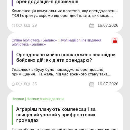
орендодавців-підприємців
Компенсація комунальних платежів, яку орендодавець-
ФОП отримує окремо від орендної плати, викликає
чимало запитань щодо її оподаткування. У статті
з’ясуємо, чи вважається таке відшкодування доходом
0
0
29
16.07.2026
підприємця, наскільки обґрунтованою є позиція
податківців у цьому питанні та як мінімізувати п...
Online бібліотека «Баланс»
|
Публікації online видання
Бібліотека «Баланс»
Орендоване майно пошкоджено внаслідок
бойових дій: як діяти орендарю?
Унаслідок вибуху було пошкоджено орендоване
приміщення. На жаль, під час воєнного стану така
ситуація є поширеною. У статті юристом надано
поради орендарю, як діяти в такому разі. Бібліотека
0
0
25
16.07.2026
Баланс № 13 «Оренда нерухомості: укладення
договору та облік» Ситуація. Внаслідок атаки безпіло...
Новини
|
Новини законодавства
Аграріям планують компенсації за
знищений урожай у прифронтових
громадах
Після збору та верифікації інформації упродовж липня-