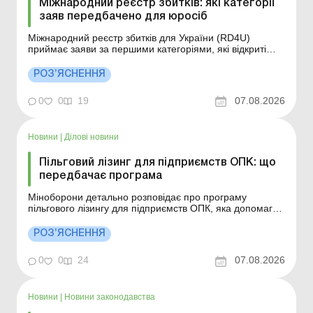
Міжнародний реєстр збитків: які категорії
заяв передбачено для юросіб
Міжнародний реєстр збитків для України (RD4U)
приймає заяви за першими категоріями, які відкриті
для юридичних осіб, держави та територіальних
громад. Більше за темою: Відновлення нерухомості
РОЗ’ЯСНЕННЯ
після пошкодження внаслідок бойових дій за бюджетні
або грантові кошти: облік та оподаткування
0
0
19
07.08.2026
Компенсація...
Новини
|
Ділові новини
Пільговий лізинг для підприємств ОПК: що
передбачає програма
Міноборони детально розповідає про програму
пільгового лізингу для підприємств ОПК, яка допомагає
масштабувати виробництво. Більше за темою:
Фінансовий лізинг: хто, коли та як подає форму № 20-
РОЗ’ЯСНЕННЯ
ОПП? Оренда з викупом та фінлізинг: у чому різниця?
Фінлізинг: ПДВ-облік у сторін Розширення вироб...
0
0
24
07.08.2026
Новини
|
Новини законодавства