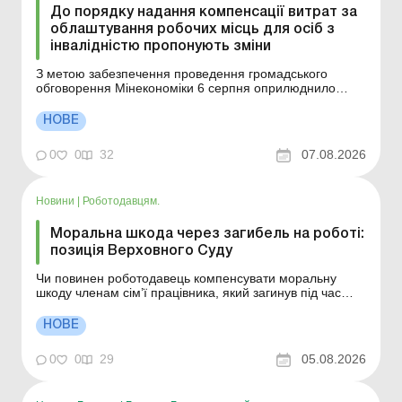
До порядку надання компенсації витрат за
облаштування робочих місць для осіб з
інвалідністю пропонують зміни
З метою забезпечення проведення громадського
обговорення Мінекономіки 6 серпня оприлюднило
проєкт постанови КМУ «Про внесення змін до Порядку
надання компенсації фактичних витрат за
НОВЕ
облаштування робочих місць/місць провадження
господарської діяльності/незалежної професійної
0
0
32
07.08.2026
діяльності для осіб...
Новини
|
Роботодавцям.
Моральна шкода через загибель на роботі:
позиція Верховного Суду
Чи повинен роботодавець компенсувати моральну
шкоду членам сім’ї працівника, який загинув під час
виконання трудових обов’язків унаслідок ракетного
обстрілу? Верховний Суд сформував важливу правову
НОВЕ
позицію з цього питання. Більше за темою: Стягнення
матеріальної шкоди із працівника чере...
0
0
29
05.08.2026