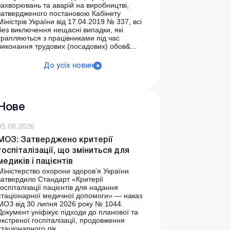
захворювань та аварій на виробництві,
затвердженого постановою Кабінету
Міністрів України від 17.04.2019 № 337, всі
без виключення нещасні випадки, які
трапляються з працівниками під час
виконання трудових (посадових) обов&...
До усіх новин
Нове
05.08.2026
МОЗ: Затверджено критерії
госпіталізації, що зміниться для
медиків і пацієнтів
Міністерство охорони здоров’я України
затвердило Стандарт «Критерії
госпіталізації пацієнтів для надання
стаціонарної медичної допомоги» — наказ
МОЗ від 30 липня 2026 року № 1044.
Документ уніфікує підходи до планової та
екстреної госпіталізації, продовження
стаціонарного лік...