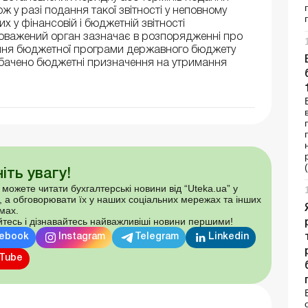
ож у разі подання такої звітності у неповному
их у фінансовій і бюджетній звітності
новажений орган зазначає в розпорядженні про
ання бюджетної програми державного бюджету
дбачено бюджетні призначення на утримання
іть увагу!
 можете читати бухгалтерські новини від “Uteka.ua” у
, а обговорювати їх у наших соціальних мережах та інших
мах.
тесь і дізнавайтесь найважливіші новини першими!
ebook
Instagram
Telegram
Linkedin
Tube