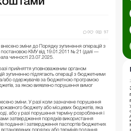
коштами
0
0
97
внесено зміни до Порядку зупинення операцій з
остановою КМУ від 19.01.2011 № 21 (далі —
ла чинності 23.07.2025.
 разі прийняття уповноваженим органом
й зупиненню підлягають операції з бюджетними
та/або одержувачів за бюджетною програмою
жетів, за якою виявлено порушення вимог
есено зміни. У разі коли зазначене порушення
ржавного бюджету або місцевих бюджетів, яка
ді, або у разі порушення терміну розроблення і
ами затвердження порядків використання
нів подання і затвердження паспортів бюджетних
встановлених порядку або термінів подання