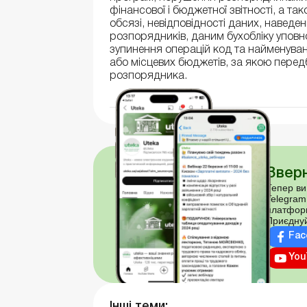
фінансової і бюджетної звітності, а так
обсязі, невідповідності даних, наведен
розпорядників, даним бухобліку упов
зупинення операцій код та найменув
або місцевих бюджетів, за якою пере
розпорядника.
Зверн
Тепер ви
Telegram
платфор
Приєднуй
Fac
You
Інші теми: