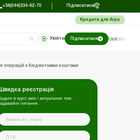
+38(044)334-62-70
Підписатися
Кредити для Агро
|
UKR
RU
Увійти
Підписатися
алтерський огляд
Портал Баланс-Бюджет
ня операцій з бюджетними коштами
Швидка реєстрація
Будьте в курсі змін і актуальних тем,
задавайте питання.