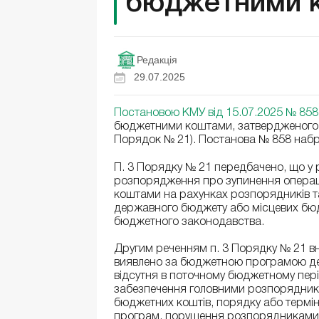
бюджетними 
Редакція
29.07.2025
Постановою КМУ від 15.07.2025 № 858
бюджетними коштами, затвердженого п
Порядок № 21). Постанова № 858 набра
П. 3 Порядку № 21 передбачено, що у
розпорядження про зупинення операці
коштами на рахунках розпорядників 
державного бюджету або місцевих бюд
бюджетного законодавства.
Другим реченням п. 3 Порядку № 21 вн
виявлено за бюджетною програмою де
відсутня в поточному бюджетному періо
забезпечення головними розпорядник
бюджетних коштів, порядку або термі
програм, порушення розпорядниками 