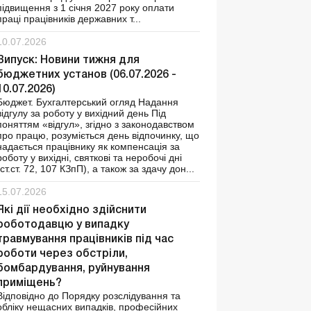
підвищення з 1 січня 2027 року оплати
праці працівників державних т...
10.07.2026
Випуск: Новини тижня для
бюджетних установ (06.07.2026 -
10.07.2026)
Бюджет. Бухгалтерський огляд Надання
відгулу за роботу у вихідний день Під
поняттям «відгул», згідно з законодавством
про працю, розуміється день відпочинку, що
надається працівнику як компенсація за
роботу у вихідні, святкові та неробочі дні
(ст.ст. 72, 107 КЗпП), а також за здачу дон...
15.07.2026
Які дії необхідно здійснити
роботодавцю у випадку
травмування працівників під час
роботи через обстріли,
бомбардування, руйнування
приміщень?
Відповідно до Порядку розслідування та
обліку нещасних випадків, професійних