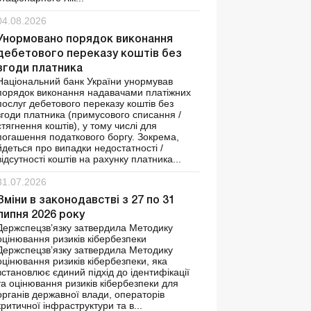
04.08.2026
Унормовано порядок виконання
дебетового переказу коштів без
згоди платника
Національний банк України унормував
порядок виконання надавачами платіжних
послуг дебетового переказу коштів без
згоди платника (примусового списання /
стягнення коштів), у тому числі для
погашення податкового боргу. Зокрема,
йдеться про випадки недостатності /
відсутності коштів на рахунку платника...
31.07.2026
Зміни в законодавстві з 27 по 31
липня 2026 року
Держспецзв’язку затвердила Методику
оцінювання ризиків кібербезпеки
Держспецзв’язку затвердила Методику
оцінювання ризиків кібербезпеки, яка
встановлює єдиний підхід до ідентифікації
та оцінювання ризиків кібербезпеки для
органів державної влади, операторів
критичної інфраструктури та в...