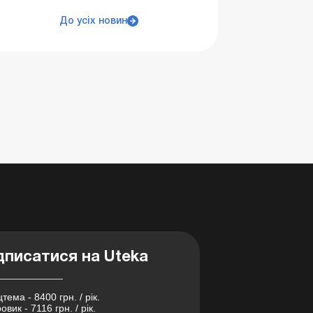
До усіх новин
дписатися на Uteka
тема - 8400 грн. / рік.
овик - 7116 грн. / рік.