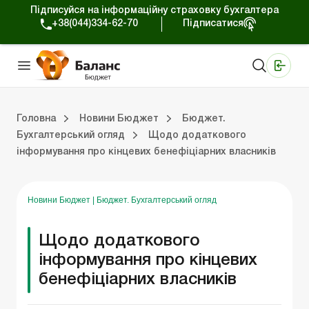
Підписуйся на інформаційну страховку бухгалтера
+38(044)334-62-70
Підписатися
Медичні КНП
Online видання «Баланс»
Online видання «Баланс-Агро»
Online бібліотека «Баланс»
Портал Баланс-Бюджет
Сервіси Баланс-Бюджет
Свiт позитива
Вебінари. Баланс-Бюджет
Головна
Новини Бюджет
Бюджет.
Бухгалтерський огляд
Щодо додаткового
інформування про кінцевих бенефіціарних власників
джет
Бюджет. Новини законодавства
Бюджет. Бухгалтерський огляд
Новини Бюджет
|
Бюджет. Бухгалтерський огляд
Щодо додаткового
інформування про кінцевих
бенефіціарних власників