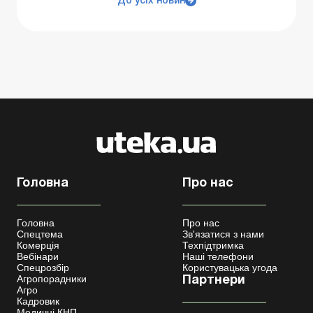
До усіх новин
Головна
Про нас
Головна
Про нас
Спецтема
Зв'язатися з нами
Комерція
Техпідтримка
Вебінари
Наші телефони
Спецрозбір
Користувацька угода
Агропорадники
Партнери
Агро
Кадровик
Медичні КНП