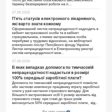
тобто до настання обов’язкового шестимісячного
терміну безперервної роботи на п...
07.08.2026
П’ять статусів електронного лікарняного,
які варто знати кожному
Сформований листок непрацездатності надходить в
кабінет застрахованої особи та в кабінет
страхувальника, з якими застрахована особа
перебуває у трудових відносинах, на вебпорталі
електронних послуг Пенсійного фонду України.
Листок непрацездатності в Електронному реєстрі
листків непрацездатності мож...
07.08.2026
В яких випадках допомога по тимчасовій
непрацездатності надається в розмірі
100% середньої заробітної плати?
Допомога по тимчасовій непрацездатності повністю
або частково компенсує працівнику втрату заробітної
плати у разі настання страхового випадку. Для
більшості застрахованих осіб її розмір залежить від
страхового стажу: при стажі до трьох років
виплачується 50% середньої заробітної плати, від...