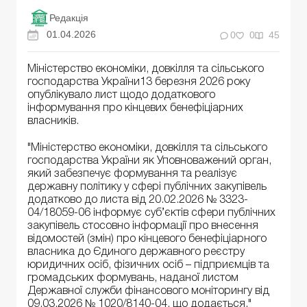
Редакція
01.04.2026
0
0
45
Міністерство економіки, довкілля та сільського
господарства України13 березня 2026 року
опублікувало лист щодо додаткового
інформування про кінцевих бенефіціарних
власників.
"Міністерство економіки, довкілля та сільського
господарства України як Уповноважений орган,
який забезпечує формування та реалізує
державну політику у сфері публічних закупівель
додатково до листа від 20.02.2026 № 3323-
04/18059-06 інформує суб’єктів сфери публічних
закупівель стосовно інформації про внесення
відомостей (змін) про кінцевого бенефіціарного
власника до Єдиного державного реєстру
юридичних осіб, фізичних осіб – підприємців та
громадських формувань, наданої листом
Державної служби фінансового моніторингу від
09.03.2026 № 1020/8140-04, що додається."