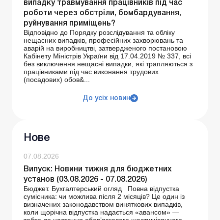
випадку травмування працівників під час
роботи через обстріли, бомбардування,
руйнування приміщень?
Відповідно до Порядку розслідування та обліку
нещасних випадків, професійних захворювань та
аварій на виробництві, затвердженого постановою
Кабінету Міністрів України від 17.04.2019 № 337, всі
без виключення нещасні випадки, які трапляються з
працівниками під час виконання трудових
(посадових) обов&...
До усіх новин
Нове
07.08.2026
Випуск: Новини тижня для бюджетних
установ (03.08.2026 - 07.08.2026)
Бюджет. Бухгалтерський огляд Повна відпустка
сумісника: чи можлива після 2 місяців? Це один із
визначених законодавством виняткових випадків,
коли щорічна відпустка надається «авансом» —