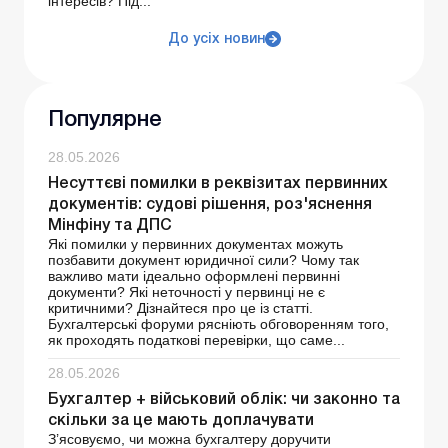
інтересів? Під...
До усіх новин
Популярне
28.05.2026
Несуттєві помилки в реквізитах первинних
документів: судові рішення, роз'яснення
Мінфіну та ДПС
Які помилки у первинних документах можуть
позбавити документ юридичної сили? Чому так
важливо мати ідеально оформлені первинні
документи? Які неточності у первинці не є
критичними? Дізнайтеся про це із статті.
Бухгалтерські форуми рясніють обговоренням того,
як проходять податкові перевірки, що саме...
28.05.2026
Бухгалтер + військовий облік: чи законно та
скільки за це мають доплачувати
З’ясовуємо, чи можна бухгалтеру доручити