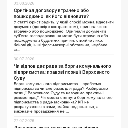
03.08.2026
Оригінал договору втрачено або
пошкоджено: як його відновити?
У статті юрист радить, у який спосіб можна відновити
документ (договір з контрагентом), оригінал якого
втрачено або пошкоджено. Оригінали документів
суб’єкта господарювання може бути втрачено або
пошкоджено з будь-яких причин: стихійне лихо,
бойові дії, інші форс-мажорні обставини, недбале
ст...
30.07.2026
Чи відповідає рада за борги комунального
підприємства: правові позиції Верховного
Суду
Борги комунального підприємства – проблема
підприємства чи вже ризик для ради? Розбираємо
позиції Верховного Суду та наводимо практичні
рекомендації. Чи можна стягнути борг комунального
підприємства з ради-засновника? КП не
розрахувалося з вами, майна недостатньо, а
виконавче провадження не ...
27.07.2026