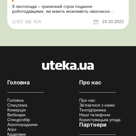
9 листопада – граничний строк подання
роботодавцями, які мають можливість своєчасно
виконувати свій податковий обов’язок, Податкового
розрахунку сум доходу, нарахованого (сплаченого) на
0
0
818
19.10.2022
користь платників податків – фізичних осіб, і сум
утриманого з них податку, а також сум нарахова...
Головна
Про нас
Головна
Про нас
Спецтема
Зв'язатися з нами
Комерція
Техпідтримка
Вебінари
Наші телефони
Спецрозбір
Користувацька угода
Агропорадники
Партнери
Агро
Кадровик