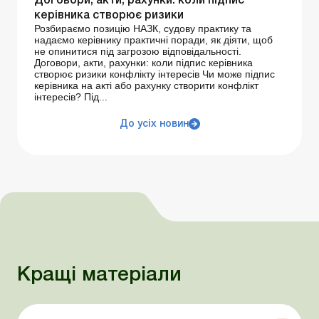
Договори, акти, рахунки: коли підпис
керівника створює ризики
Розбираємо позицію НАЗК, судову практику та
надаємо керівнику практичні поради, як діяти, щоб
не опинитися під загрозою відповідальності.
Договори, акти, рахунки: коли підпис керівника
створює ризики конфлікту інтересів Чи може підпис
керівника на акті або рахунку створити конфлікт
інтересів? Під...
До усіх новин
Кращі матеріали