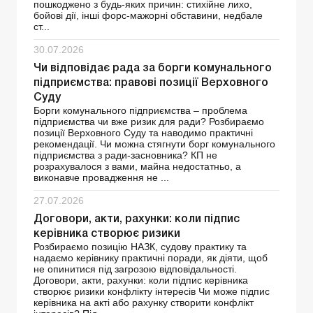
пошкоджено з будь-яких причин: стихійне лихо,
бойові дії, інші форс-мажорні обставини, недбале
ст...
30.07.2026
Чи відповідає рада за борги комунального
підприємства: правові позиції Верховного
Суду
Борги комунального підприємства – проблема
підприємства чи вже ризик для ради? Розбираємо
позиції Верховного Суду та наводимо практичні
рекомендації. Чи можна стягнути борг комунального
підприємства з ради-засновника? КП не
розрахувалося з вами, майна недостатньо, а
виконавче провадження не ...
27.07.2026
Договори, акти, рахунки: коли підпис
керівника створює ризики
Розбираємо позицію НАЗК, судову практику та
надаємо керівнику практичні поради, як діяти, щоб
не опинитися під загрозою відповідальності.
Договори, акти, рахунки: коли підпис керівника
створює ризики конфлікту інтересів Чи може підпис
керівника на акті або рахунку створити конфлікт