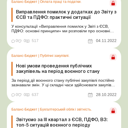
Баланс-Бюджет
|
Оплата праці та податки.
Виправлення помилок у додатках до Звіту з
ЄСВ та ПДФО: практичні ситуації
У консультації «Виправлення помилок у Звіті з ЄСВ,
ПДФО: основні принципи» ми розповіли про основні
принципи виправлення помилок у Податковому
розрахунку сум доходу, нарахованого (сплаченого) на
0
0
517
04.11.2022
користь платників податків – фізичних осіб, і сум
утриманого з них податку, а також сум...
Баланс-Бюджет
|
Публічні закупівлі.
Нові умови проведення публічних
закупівель на період воєнного стану
За період дії воєнного стану публічні закупівлі постійно
зазнавали змін. У ці складні часи здійснювати закупівлі
потрібно динамічно, у короткі строки та з урахуванням
умов, що диктує війна, зокрема із забезпеченням
0
0
637
28.10.2022
захищеності замовників від воєнних загроз на період дії
правового режиму воєнного ста...
Баланс-Бюджет
|
Бухгалтерський облік і звітність.
Звітуємо за ІІІ квартал з ЄСВ, ПДФО, ВЗ:
топ-5 ситуацій воєнного періоду