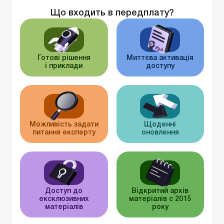
Що входить в передплату?
Готові рішення
Миттєва активація
і приклади
доступу
Можливість задати
Щоденні
питання експерту
оновлення
Доступ до
Відкритий архів
ексклюзивних
матеріалів c 2015
матеріалів
року