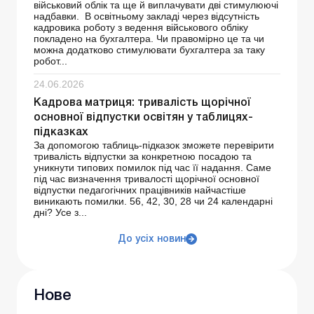
військовий облік та ще й виплачувати дві стимулюючі
надбавки. В освітньому закладі через відсутність
кадровика роботу з ведення військового обліку
покладено на бухгалтера. Чи правомірно це та чи
можна додатково стимулювати бухгалтера за таку
робот...
24.06.2026
Кадрова матриця: тривалість щорічної
основної відпустки освітян у таблицях-
підказках
За допомогою таблиць-підказок зможете перевірити
тривалість відпустки за конкретною посадою та
уникнути типових помилок під час її надання. Саме
під час визначення тривалості щорічної основної
відпустки педагогічних працівників найчастіше
виникають помилки. 56, 42, 30, 28 чи 24 календарні
дні? Усе з...
До усіх новин
Нове