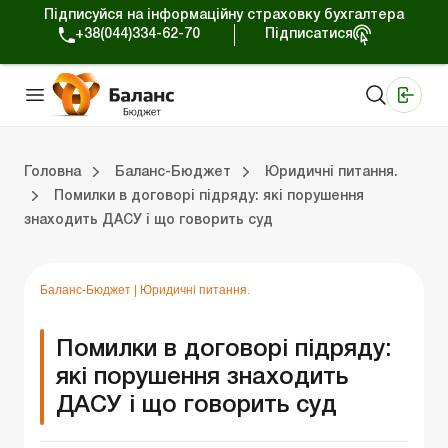
Підписуйся на інформаційну страховку бухгалтера
+38(044)334-62-70
Підписатися
Медичні КНП
Online видання «Баланс»
Online видання «Баланс-Агро»
Online бібліотека «Баланс»
Портал Баланс-Бюджет
Сервіси Баланс-Бюджет
Свiт позитива
Вебінари. Баланс-Бюджет
Головна
Баланс-Бюджет
Юридичні питання.
Помилки в договорі підряду: які порушення
знаходить ДАСУ і що говорить суд
джет
Публічні закупівлі.
Оплата праці та податки.
Застосування КЕКВ і бюджетне планування.
Казначейське обслуговування.
Бухгалтерсь
Перевірки контролюючи
Юридичні п
Блог реда
Податковий облік
Баланс-Бюджет
|
Юридичні питання.
Помилки в договорі підряду:
які порушення знаходить
ДАСУ і що говорить суд