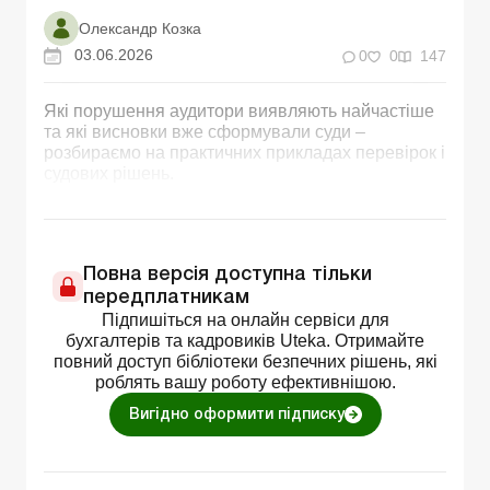
Олександр Козка
03.06.2026
0
0
147
Які порушення аудитори виявляють найчастіше
та які висновки вже сформували суди –
розбираємо на практичних прикладах перевірок і
судових рішень.
Повна версія доступна тільки
передплатникам
Підпишіться на онлайн сервіси для
бухгалтерів та кадровиків Uteka. Отримайте
повний доступ бібліотеки безпечних рішень, які
роблять вашу роботу ефективнішою.
Вигідно оформити підписку