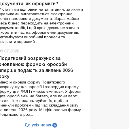
документа: як оформити?
У статті ми відповіли на запитання, за якими
правилами виготовляється електронна
копія паперового документа. Зараз майже
весь бізнес переходить на електронний
документообіг, і цей крок дозволяє значно
скоротити час на оформлення документів,
оптимізувати виробничі процеси та
звільнити корисний ...
09.07.2026
Податковий розрахунок за
оновленою формою юрособи
вперше подають за липень 2026
року
Мінфін оновив форму Податкового
розрахунку для юросіб і затвердив окрему
форму для ФОП і «незалежників». У формі
для юросіб змін не багато, але вони варті
уваги. Тож проаналізуймо їх, щоб не
виникли проблеми під час складання звіту
за липень 2026 року. Мінфін оновив форму
Податкового роз...
До усіх новин