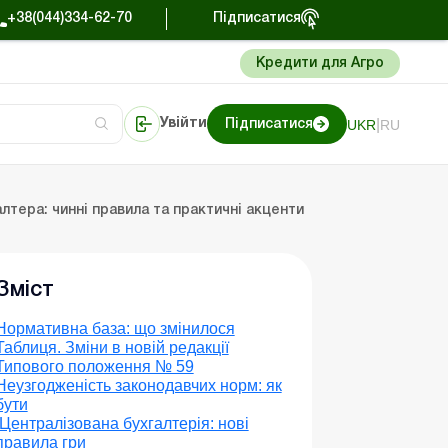
+38(044)334-62-70
Підписатися
Кредити для Агро
|
UKR
RU
Увійти
Підписатися
нтролюючих органів.
Портал Баланс-Бюджет
лтера: чинні правила та практичні акценти
Зміст
Нормативна база: що змінилося
Таблиця. Зміни в новій редакції
Типового положення № 59
Неузгодженість законодавчих норм: як
бути
Централізована бухгалтерія: нові
правила гри