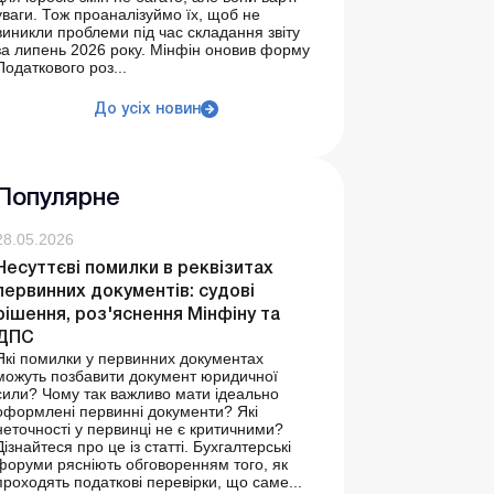
уваги. Тож проаналізуймо їх, щоб не
виникли проблеми під час складання звіту
за липень 2026 року. Мінфін оновив форму
Податкового роз...
До усіх новин
Популярне
28.05.2026
Несуттєві помилки в реквізитах
первинних документів: судові
рішення, роз'яснення Мінфіну та
ДПС
Які помилки у первинних документах
можуть позбавити документ юридичної
сили? Чому так важливо мати ідеально
оформлені первинні документи? Які
неточності у первинці не є критичними?
Дізнайтеся про це із статті. Бухгалтерські
форуми рясніють обговоренням того, як
проходять податкові перевірки, що саме...