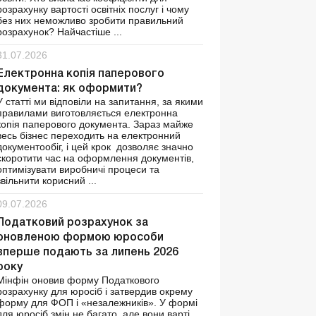
розрахунку вартості освітніх послуг і чому
без них неможливо зробити правильний
розрахунок? Найчастіше ...
31.07.2026
Електронна копія паперового
документа: як оформити?
У статті ми відповіли на запитання, за якими
правилами виготовляється електронна
копія паперового документа. Зараз майже
весь бізнес переходить на електронний
документообіг, і цей крок дозволяє значно
скоротити час на оформлення документів,
оптимізувати виробничі процеси та
звільнити корисний ...
09.07.2026
Податковий розрахунок за
оновленою формою юрособи
вперше подають за липень 2026
року
Мінфін оновив форму Податкового
розрахунку для юросіб і затвердив окрему
форму для ФОП і «незалежників». У формі
для юросіб змін не багато, але вони варті