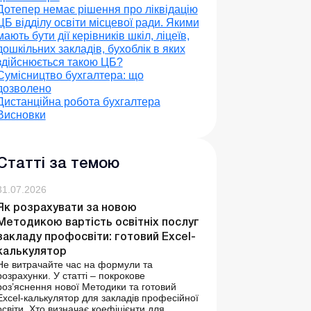
Дотепер немає рішення про ліквідацію
ЦБ відділу освіти місцевої ради. Якими
мають бути дії керівників шкіл, ліцеїв,
дошкільних закладів, бухоблік в яких
здійснюється такою ЦБ?
Сумісництво бухгалтера: що
дозволено
Дистанційна робота бухгалтера
Висновки
Статті за темою
31.07.2026
Як розрахувати за новою
Методикою вартість освітніх послуг
закладу профосвіти: готовий Excel-
калькулятор
Не витрачайте час на формули та
розрахунки. У статті – покрокове
роз’яснення нової Методики та готовий
Excel-калькулятор для закладів професійної
освіти. Хто визначає коефіцієнти для