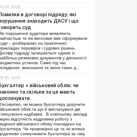
03.06.2026
Помилки в договорі підряду: які
порушення знаходить ДАСУ і що
говорить суд
Які порушення аудитори виявляють
найчастіше та які висновки вже сформували
суди – розбираємо на практичних
прикладах перевірок і судових рішень.
Договір підряду залишається одним із
найбільш ризикових документів у діяльності
бюджетних установ. Саме під час
укладення, виконання та зміни таких д...
28.05.2026
Бухгалтер + військовий облік: чи
законно та скільки за це мають
доплачувати
З’ясовуємо, чи можна бухгалтеру доручити
військовий облік та ще й виплачувати дві
стимулюючі надбавки. В освітньому закладі
через відсутність кадровика роботу з
ведення військового обліку покладено на
бухгалтера. Чи правомірно це та чи можна
додатково стимулювати бухгалтера за таку