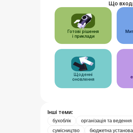
Що вход
Готові рішення
Мит
і приклади
Щоденні
е
оновлення
Інші теми:
бухоблік
організація та ведення
сумісництво
бюджетна установа