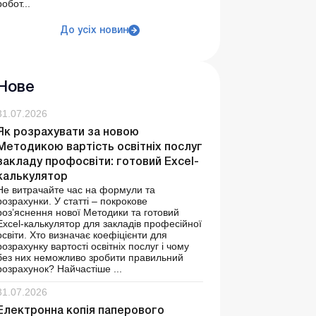
робот...
До усіх новин
Нове
31.07.2026
Як розрахувати за новою
Методикою вартість освітніх послуг
закладу профосвіти: готовий Excel-
калькулятор
Не витрачайте час на формули та
розрахунки. У статті – покрокове
роз’яснення нової Методики та готовий
Excel-калькулятор для закладів професійної
освіти. Хто визначає коефіцієнти для
розрахунку вартості освітніх послуг і чому
без них неможливо зробити правильний
розрахунок? Найчастіше ...
31.07.2026
Електронна копія паперового