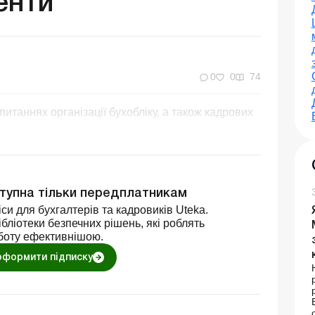
енти
0
0
74
итаннях організації бухобліку, а також кадрових
ступна тільки передплатникам
си для бухгалтерів та кадровиків Uteka.
бліотеки безпечних рішень, які роблять
боту ефективнішою.
оформити підписку