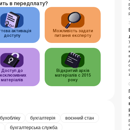
ить в передплату?
тєва активація
Можливість задати
доступу
питання експерту
Доступ до
Відкритий архів
ксклюзивних
матеріалів c 2015
матеріалів
року
 бухобліку
бухгалтерія
воєнний стан
бухгалтерська служба