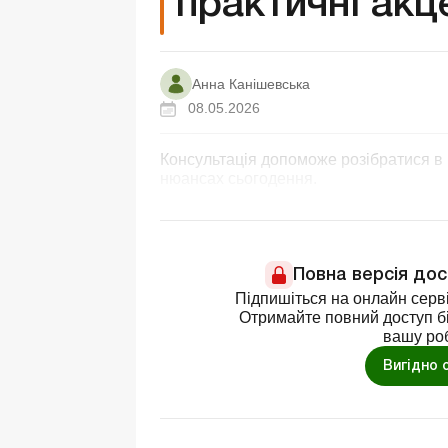
практичні акц
Анна Канішевська
08.05.2026
Консультація допоможе розібратися в п
нюансах сьогодення.
Повна версія до
Підпишіться на онлайн серві
Отримайте повний доступ бі
вашу ро
Вигідно 