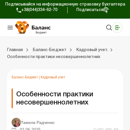
Подписывайся на информационную страховку бухгалтера
+38(044)334-62-70
Подписаться
Медицинские КНП
Online издание «Баланс»
Online издание «Баланс-Агро»
Online библиотека «Баланс»
Портал Баланс-Бюджет
Сервисы Баланс-Бюджет
Мир позитива
Вебинары. Баланс-Бюджет
Главная
Баланс-Бюджет
Кадровый учет.
Особенности практики несовершеннолетних
 Баланс-Бюджет
Публичные закупки.
Оплата труда и налоги.
Применение КЭКР и бюджетное планирование.
Казначейское обслуживание.
Бухгал
Проверки
Юриди
Блог
Баланс-Бюджет
|
Кадровый учет.
Особенности практики
несовершеннолетних
Тамила Радченко
02.06.2025
0
0
69