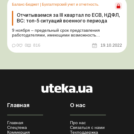
действия право...
Баланс-Бюджет
|
Бухгалтерский учет и отчетность.
Отчитываемся за ІІІ квартал по ЕСВ, НДФЛ,
ВС: топ-5 ситуаций военного периода
9 ноября – предельный срок представления
работодателями, имеющими возможность
своевременно исполнять свою налоговую обязанность,
Налогового расчета сумм дохода, начисленного
0
0
816
19.10.2022
(уплаченного) в пользу налогоплательщиков –
физических лиц, и сумм удержанного с них налога, а
также сумм начислен...
Главная
О нас
Главная
Про нас
Спецтема
Связаться с нами
Коммерция
Техподдержка