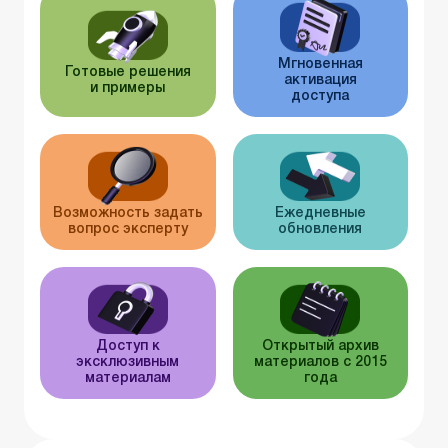
Мгновенная
Готовые решения
активация
и примеры
доступа
Возможность задать
Ежедневные
вопрос эксперту
обновления
Доступ к
Открытый архив
эксклюзивным
материалов с 2015
материалам
года