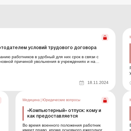
отодателем условий трудового договора
анию работников в удобный для них срок в связи с
новной причиной увольнения в учреждениях и на
кротства, поскольку работники стараются получить
.
18.11.2024
Медицина
|
Юридические вопросы
«Компьютерный» отпуск: кому и
как предоставляется
Во время военного положения работник
имеет право, кроме основного ежегодного