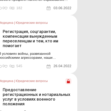
большого количества разнообразных
отходов, которые могут быть потенциально
0
0
182
03.06.2022
опасными для людей и окружающей среды.
Предлагаем ознакомиться с правилами
обращения с медицинскими отходами,
Медицина
|
Юридические вопросы
которые обязательны к выполнению всеми
зав...
Регистрация, соцгарантии,
компенсации вынужденным
переселенцам и тем, кто им
помогает
В условиях войны, развязанной
российскими агрессорами, наши
соотечественники вынуждены были
покинуть свои дома и выехать для поиска
0
0
545
26.04.2022
местожительства и работы в другие
регионы страны. В пределах своих
сегодняшних возможностей государство и
Медицина
|
Юридические вопросы
местные громады делают все, чтобы их
поддержать. Предлагаем оз...
Предоставление
регистрационных и нотариальных
услуг в условиях военного
положения