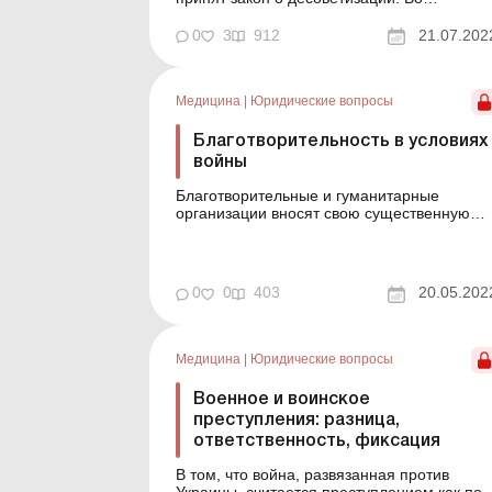
исполнение этого закона территориальные
общины массово принимают решения о
0
3
912
21.07.202
переименовании улиц, населенных пункто
и т. д. Было принято решение и о
переименовании улицы, на которой
Медицина
|
Юридические вопросы
расположено наше предприятие. Вопрос.
Нужно ли ...
Благотворительность в условиях
войны
Благотворительные и гуманитарные
организации вносят свою существенную
долю помощи Украине и ее гражданам для
преодоления врага. Поэтому и во время
войны имеется необходимость в создании 
законной деятельности таких организаций.
0
0
403
20.05.202
Невзирая на определенные трудности в
работе госреестров, связанные с во...
Медицина
|
Юридические вопросы
Военное и воинское
преступления: разница,
ответственность, фиксация
В том, что война, развязанная против
Украины, считается преступлением как по