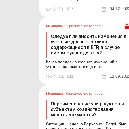
работника. Между тем неединичны случаи,
когда под стажировкой, которая имеет свои
0
1
677
04.12.202
особенности, некоторые работодатели
пытаются скрыть неоформленные
трудовые отношения. Другой проблемой
Медицина
|
Юридические вопросы
является неправильное оформление или...
Следует ли вносить изменения в
учетные данные юрлица,
содержащиеся в ЕГР, в случае
смены руководителя?
Каков порядок внесения изменений в
учетные данные юрлица и его
обособленных подразделений,
содержащиеся в Едином реестре
0
1
241
12.09.202
юридических лиц, физических лиц –
предпринимателей и общественных
формирований (далее – ЕГР), в частности 
Медицина
|
Юридические вопросы
назначении временно исполняющего
обязанности руководителя, ...
Переименование улиц: нужно ли
субъектам хозяйствования
менять документы?
Ситуация. Недавно Верховной Радой был
принят закон о десоветизации. Во