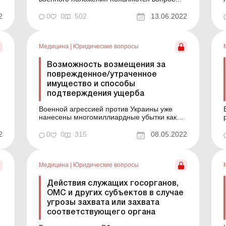
связанные с выделением недвижимого и
движимого имущества на потребности ВСУ
2
0
0
502
13.06.2022
в
или других воинских и вооруженных
формирований. Это может осуществляться
в добровольном и принудительном
Медицина
|
Юридические вопросы
порядке. Рассмотрим, как регулируется и...
Возможность возмещения за
поврежденное/утраченное
имущество и способы
подтверждения ущерба
Военной агрессией против Украины уже
нанесены многомиллиардные убытки как
и
гражданам, так и учреждениям,
организациям всех форм собственности.
2
0
0
315
08.05.2022
Оценить сейчас общий их объем крайне
сложно, поскольку боевые действия
продолжаются. Однако на освобожденных
Медицина
|
Юридические вопросы
от врага территориях следует начинать
неотложную ...
Действия служащих госорганов,
ОМС и других субъектов в случае
угрозы захвата или захвата
соответствующего органа