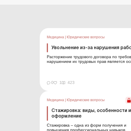
Медицина
|
Юридические вопросы
Увольнение из-за нарушения раб
Расторжение трудового договора по требов
нарушением их трудовых прав является ос
предприятиях, которые стоят на грани бан
максимальные материальные выгоды, пре..
0
1
423
Медицина
|
Юридические вопросы
Стажировка: виды, особенности и
оформление
Стажировка – одна из форм получения и
повышения профессиональных навыков