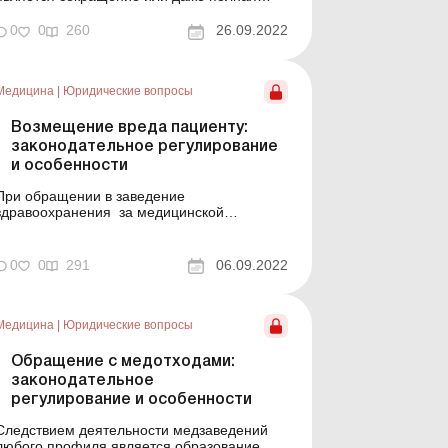
остановка производства, уменьшение
объемов предоставления услуг и
0
0
260
26.09.2022
выполнения работ. Это приводит к потерям
доходов субъектами хозяйствования и
работы – их работниками. Сегодня есть
Медицина
|
Юридические вопросы
законный способ компенсации таких
потер...
Возмещение вреда пациенту:
законодательное регулирование
и особенности
При обращении в заведение
здравоохранения за медицинской
помощью каждый пациент имеет право на
ее надлежащее качество и эффективность.
Впрочем, на практике сталкиваемся со
0
0
291
06.09.2022
случаями причинения вреда здоровью или
жизни пациента в результате медицинского
вмешательства. Как регулирует
действующее ...
Медицина
|
Юридические вопросы
Обращение с медотходами:
законодательное
регулирование и особенности
Следствием деятельности медзаведений
любого профиля является образование