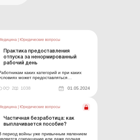
Медицина
|
Юридические вопросы
Практика предоставления
отпуска за ненормированный
рабочий день
Работникам каких категорий и при каких
условиях может предоставляться
предусмотренный законодательством
отпуск за работу сверх установленной
0
2
1038
01.05.2024
нормы времени? Какими нормативными
актами регулируется ее предоставление?
Эти вопросы из года в год остаются
Медицина
|
Юридические вопросы
актуальными, поэтому рассмотрим их в
консультации....
Частичная безработица: как
выплачивается пособие?
В период войны уже привычным явлением
является сокращение или даже полная