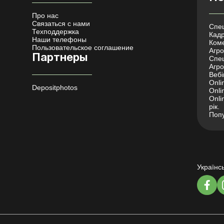
Про нас
Связаться с нами
Спец
Техподдержка
Кадр
Наши телефоны
Коме
Пользовательское соглашение
Агро 
Партнеры
Спец
Агро
Вебі
Onli
Depositphotos
Onli
Onli
рік.
Попу
Українс