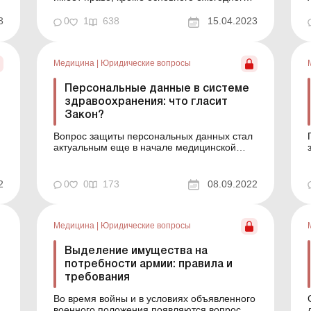
отпуска, оформить дополнительный отпуск.
Законом от 15.03.2022 № 2136-IX «Об
3
0
1
638
15.04.2023
организации трудовых отношений в
условиях военного положения» (далее –
Закон № 2136) это право не отменяется,
Медицина
|
Юридические вопросы
однако частично ог...
Персональные данные в системе
здравоохранения: что гласит
Закон?
Вопрос защиты персональных данных стал
актуальным еще в начале медицинской
реформы, но остается таковым и сегодня.
Большая внутренняя миграция населения,
связанная с войной, вынуждает
2
0
0
173
08.09.2022
потенциальных пациентов менять вместе с
местом проживания и семейных врачей –
первых, кто принимает и обрабаты...
о
Медицина
|
Юридические вопросы
Выделение имущества на
потребности армии: правила и
требования
Во время войны и в условиях объявленного
военного положения появляются вопросы,