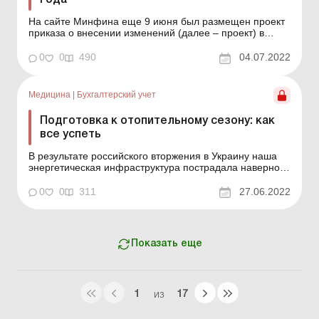
года
На сайте Минфина еще 9 июня был размещен проект
приказа о внесении изменений (далее – проект) в
Порядок составления бюджетной отчетности
распорядителями и получателями бюджетных средств,
0
0
490
04.07.2022
отчетности фондами общеобязательного
государственного социального и пенсионного
страхования, утвержденный п...
Медицина
|
Бухгалтерский учет
Подготовка к отопительному сезону: как
все успеть
В результате российского вторжения в Украину наша
энергетическая инфраструктура пострадала наверное
больше всего, ведь враг разрушает и уничтожает все
на своем пути. Чтобы энергетическое хозяйство
0
0
311
27.06.2022
предприятий, учреждений и заведений должным
образом функционировало в осенне-зимний период
2022/23 года...
Показать еще
1
17
ИЗ