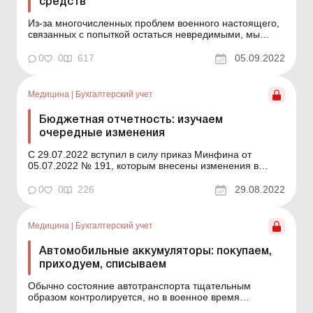
средств
Из-за многочисленных проблем военного настоящего,
связанных с попыткой остаться невредимыми, мы
довольно часто неумышленно допускаем ошибки в
работе. Так что в этой консультации напомним, что
0
0
617
05.09.2022
такое ликвидационная стоимость основных средств,
для чего она нужна, как ее начислять, учитывать и
списывать...
Медицина
|
Бухгалтерский учет
Бюджетная отчетность: изучаем
очередные изменения
С 29.07.2022 вступил в силу приказ Минфина от
05.07.2022 № 191, которым внесены изменения в
Порядок составления бюджетной отчетности
распорядителями и получателями бюджетных средств,
0
0
226
29.08.2022
отчетности фондами общеобязательного
государственного социального и пенсионного
страхования, утвержденный приказом Ми...
Медицина
|
Бухгалтерский учет
Автомобильные аккумуляторы: покупаем,
приходуем, списываем
Обычно состояние автотранспорта тщательным
образом контролируется, но в военное время
автомобиль должен быть наготове круглосуточно.