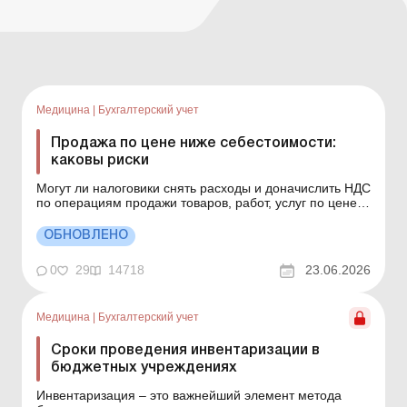
Медицина
|
Бухгалтерский учет
Продажа по цене ниже себестоимости:
каковы риски
Могут ли налоговики снять расходы и доначислить НДС
по операциям продажи товаров, работ, услуг по цене
ниже себестоимости? Как отстоять деловую цель по
таким операциям и минимизировать налоговые риски?
ОБНОВЛЕНО
Обо всем этом – в статье. Проблемные расходы:
налоговые риски и судебная практика Учитывая, ...
0
29
14718
23.06.2026
Медицина
|
Бухгалтерский учет
Сроки проведения инвентаризации в
бюджетных учреждениях
Инвентаризация – это важнейший элемент метода