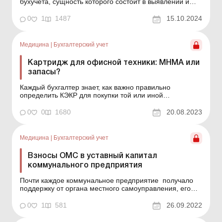
бухучета, сущность которого состоит в выявлении и
документальном подтверждении наличия, состояния
оценки активов и обязательств для обеспечения
0
1
1487
15.10.2024
достоверности показателей бухучета и финотчетности
учреждения. Основные моменты ее проведения
рассмотрим...
Медицина
|
Бухгалтерский учет
Картридж для офисной техники: МНМА или
запасы?
Каждый бухгалтер знает, как важно правильно
определить КЭКР для покупки той или иной
принадлежности, и как иногда это непросто сделать.
Особенно когда речь идет о расходных материалах
0
0
1680
20.08.2023
для офисной техники, в частности картриджах и
тонерах. Поэтому в этой статье расскажем, по какому
КЭКР следует приоб...
Медицина
|
Бухгалтерский учет
Взносы ОМС в уставный капитал
коммунального предприятия
Почти каждое коммунальное предприятие получало
поддержку от органа местного самоуправления, его
создавшего. В соответствии с какими нормативными
документами выделяется финансовая поддержка КП и
0
1
581
26.09.2022
как отражается в бухучете, расскажем в консультации.
Почти каждое коммунальное предприятие (далее &n...