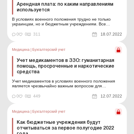
Арендная плата: по каким направлениям
используется
В условиях военного положения трудно не только
украинцам, но и бюджетным учреждениям. Все
работают на грани возможного. Средства, которые с
начала года были запланированы на определенные
0
0
311
18.07.2022
расходы, сейчас меняют свое назначение и
обеспечивают неотложные потребности. Куда именно
могут направляться сред...
Медицина
|
Бухгалтерский учет
Учет медикаментов в ЗЗО: гуманитарная
помощь, просроченные и наркотические
средства
Учет медикаментов в условиях военного положения
является чрезвычайно важным вопросом для
медицинских заведений. Больше всего вопросов
возникает относительно учета лекарственных средств
0
0
449
12.07.2022
(далее – ЛС), полученных как гуманитарная помощь,
лекарств, срок пригодности которых закончился, и
наркотичес...
Медицина
|
Бухгалтерский учет
Как бюджетные учреждения будут
отчитываться за первое полугодие 2022