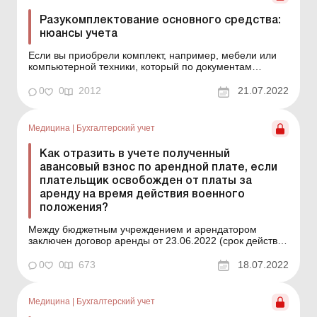
Разукомплектование основного средства:
нюансы учета
Если вы приобрели комплект, например, мебели или
компьютерной техники, который по документам
числится комплектом, то и оприходуете его как
комплект. Впрочем, со временем одна или несколько
0
0
2012
21.07.2022
его составляющих выходят из строя, не могут
использоваться по назначению и не подлежат ремонту.
Поэтому такие с...
Медицина
|
Бухгалтерский учет
Как отразить в учете полученный
авансовый взнос по арендной плате, если
плательщик освобожден от платы за
аренду на время действия военного
положения?
Между бюджетным учреждением и арендатором
заключен договор аренды от 23.06.2022 (срок действия
– с 25.04.2022 по 24.04.2027). По условиям договора
17.06.2022 арендатор уплатил авансовый взнос в
0
0
673
18.07.2022
размере месячной арендной оплаты в сумме 44
579,13 грн (в т. ч. НДС – 7 429,86 грн). В соответ...
Медицина
|
Бухгалтерский учет