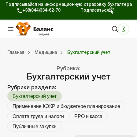
Подписывайся на информационную страховку бухгалтера
+38(044)334-62-70
Подписаться
Медицинские КНП
Online издание «Баланс»
Online издание «Баланс-Агро»
Online библиотека «Баланс»
Портал Баланс-Бюджет
Сервисы Баланс-Бюджет
Мир позитива
Вебинары. Баланс-Бюджет
Главная
Медицина
Бухгалтерский учет
 Баланс-Бюджет
Портал Баланс-Бюджет
Календарь бухгалтера
Данные для расчетов
Формы и бланки
Рубрика:
Бухгалтерский учет
Рубрики раздела:
Бухгалтерский учет
Применение КЭКР и бюджетное планирование
Оплата труда и налоги
РРО и касса
Публичные закупки