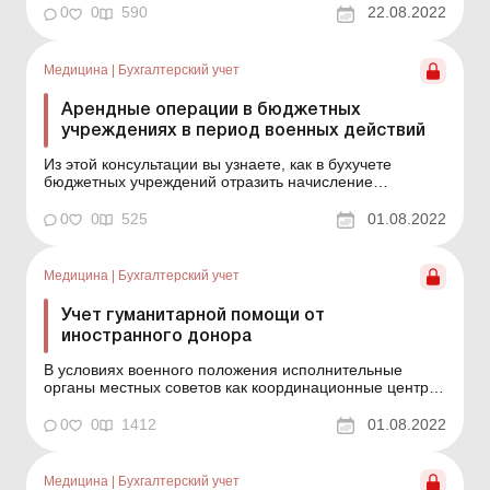
Поэтому аккумулятор для него покупается
0
0
590
22.08.2022
заблаговременно и ожидает установки. Как в бухучете
отразить приобретение и установку нового
аккумулятора и списание ставшего ...
Медицина
|
Бухгалтерский учет
Арендные операции в бюджетных
учреждениях в период военных действий
Из этой консультации вы узнаете, как в бухучете
бюджетных учреждений отразить начисление
арендной платы и средства, полученные на
возмещение стоимости коммунальных услуг. Из этой
0
0
525
01.08.2022
консультации вы узнаете, как в бухучете бюджетных
учреждений отразить начисление арендной платы и
средства, полученные на...
Медицина
|
Бухгалтерский учет
Учет гуманитарной помощи от
иностранного донора
В условиях военного положения исполнительные
органы местных советов как координационные центры
территориальных громад получают гуманитарную
помощь от городов-побратимов, волонтеров,
0
0
1412
01.08.2022
международных организаций для обеспечения
актуальных потребностей и ее выдачи через
коммунальные учреждения, неприбыль...
Медицина
|
Бухгалтерский учет