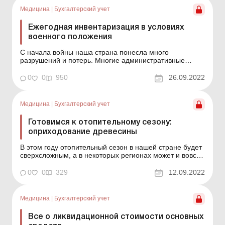
Медицина
|
Бухгалтерский учет
Ежегодная инвентаризация в условиях
военного положения
С начала войны наша страна понесла много
разрушений и потерь. Многие административные
здания, школы и детские сады полностью уничтожены
или нуждаются в капитальном ремонте. И все это
0
0
950
26.09.2022
время бухгалтеры, как и остальные украинцы,
самоотверженно работают. Наверняка отчет за
текущий год будет сверхсложны...
Медицина
|
Бухгалтерский учет
Готовимся к отопительному сезону:
оприходование древесины
В этом году отопительный сезон в нашей стране будет
сверхсложным, а в некоторых регионах может и вовсе
не начаться. Поэтому все учреждения, имеющие
альтернативные системы отопления, не связанные с
0
0
329
12.09.2022
использованием природного газа, уже сейчас могут
частично запастись природным горючим (древесиной),
пот...
Медицина
|
Бухгалтерский учет
Все о ликвидационной стоимости основных