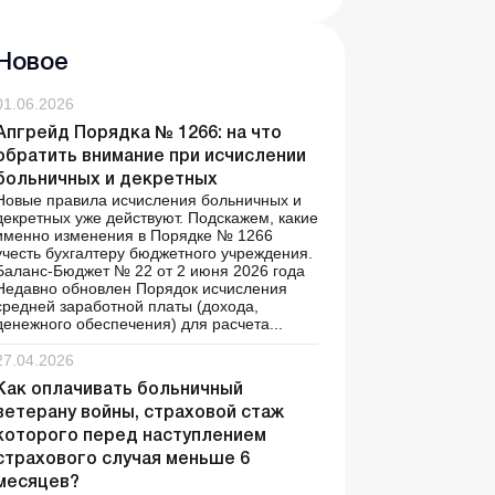
Новое
01.06.2026
Апгрейд Порядка № 1266: на что
обратить внимание при исчислении
больничных и декретных
Новые правила исчисления больничных и
декретных уже действуют. Подскажем, какие
именно изменения в Порядке № 1266
учесть бухгалтеру бюджетного учреждения.
Баланс-Бюджет № 22 от 2 июня 2026 года
Недавно обновлен Порядок исчисления
средней заработной платы (дохода,
денежного обеспечения) для расчета...
27.04.2026
Как оплачивать больничный
ветерану войны, страховой стаж
которого перед наступлением
страхового случая меньше 6
месяцев?