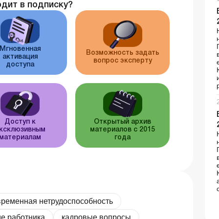
одит в подписку?
Мгновенная
Возможность задать
активация
вопрос эксперту
доступа
Доступ к
Открытый архив
ксклюзивным
материалов с 2015
материалам
года
временная нетрудоспособность
е работника
кадровые вопросы