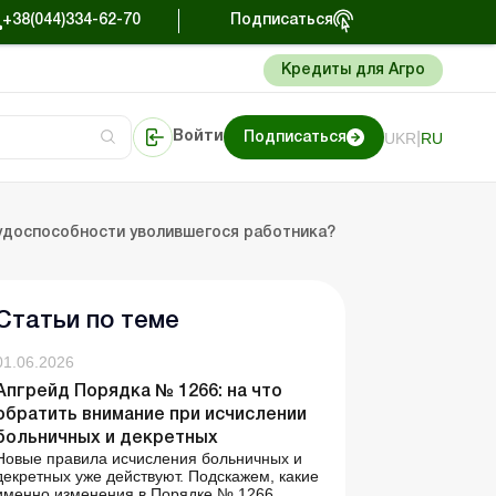
+38(044)334-62-70
Подписаться
Кредиты для Агро
|
UKR
RU
Войти
Подписаться
тера
ование
рмация
Портал Баланс-Бюджет
удоспособности уволившегося работника?
Статьи по теме
01.06.2026
Апгрейд Порядка № 1266: на что
обратить внимание при исчислении
больничных и декретных
Новые правила исчисления больничных и
декретных уже действуют. Подскажем, какие
именно изменения в Порядке № 1266