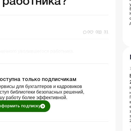
 работника?
0
0
31
ничного уволившегося работника.
доступна только подписчикам
рвисы для бухгалтеров и кадровиков
оступ библиотеки безопасных решений,
шу работу более эффективной.
оформить подписку