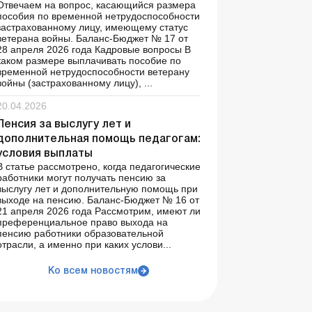
Отвечаем на вопрос, касающийся размера
пособия по временной нетрудоспособности
застрахованному лицу, имеющему статус
ветерана войны. Баланс-Бюджет № 17 от
28 апреля 2026 года Кадровые вопросы В
каком размере выплачивать пособие по
временной нетрудоспособности ветерану
войны (застрахованному лицу), ...
20.04.2026
Пенсия за выслугу лет и
дополнительная помощь педагогам:
условия выплаты
В статье рассмотрено, когда педагогические
работники могут получать пенсию за
выслугу лет и дополнительную помощь при
выходе на пенсию. Баланс-Бюджет № 16 от
21 апреля 2026 года Рассмотрим, имеют ли
преференциальное право выхода на
пенсию работники образовательной
отрасли, а именно при каких услови...
Ко всем новостям