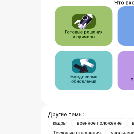
Что вх
Готовые решения
и примеры
Ежедневные
э
обновления
Другие темы:
кадры
военное положение
Трудовые отношения
увольнени