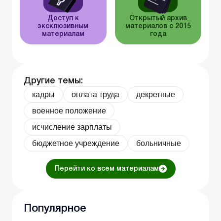
Доступ к
Открытый архив
эксклюзивным
материалов с 2015
материалам
года
Другие темы:
кадры
оплата труда
декретные
военное положение
исчисление зарплаты
бюджетное учреждение
больничные
Перейти ко всем материалам
Популярное