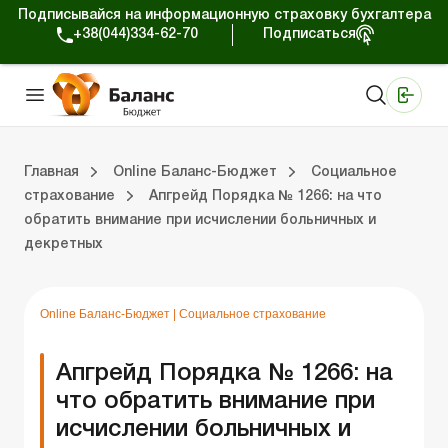
Подписывайся на информационную страховку бухгалтера
+38(044)334-62-70
Подписаться
Медицинские КНП
Online издание «Баланс»
Online издание «Баланс-Агро»
Online библиотека «Баланс»
Портал Баланс-Бюджет
Сервисы Баланс-Бюджет
Мир позитива
Вебинары. Баланс-Бюджет
Главная
Online Баланс-Бюджет
Социальное
страхование
Апгрейд Порядка № 1266: на что
обратить внимание при исчислении больничных и
 Баланс-Бюджет
Выпуски online издания «Баланс-Бюджет»
Обзор законодательства
Бюджетный процесс
Местное самоуправление
Юридические вопросы
Э-сервисы и информационные ресурсы
декретных
Online Баланс-Бюджет
|
Социальное страхование
Апгрейд Порядка № 1266: на
что обратить внимание при
исчислении больничных и