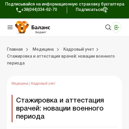
Подписывайся на информационную страховку бухгалтера
+38(044)334-62-70
Подписаться
Медицинские КНП
Online издание «Баланс»
Online издание «Баланс-Агро»
Online библиотека «Баланс»
Портал Баланс-Бюджет
Сервисы Баланс-Бюджет
Мир позитива
Вебинары. Баланс-Бюджет
Главная
Медицина
Кадровый учет
Стажировка и аттестация врачей: новации военного
периода
 Баланс-Бюджет
Портал Баланс-Бюджет
Календарь бухгалтера
Данные для расчетов
Формы и бланки
Медицина
|
Кадровый учет
Стажировка и аттестация
врачей: новации военного
периода