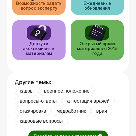
Возможность задать
Ежедневные
вопрос эксперту
обновления
Доступ к
Открытый архив
эксклюзивным
материалов с 2015
материалам
года
Другие темы:
кадры
военное положение
вопросы-ответы
аттестация врачей
стажировка
медработник
врач
кадровые вопросы