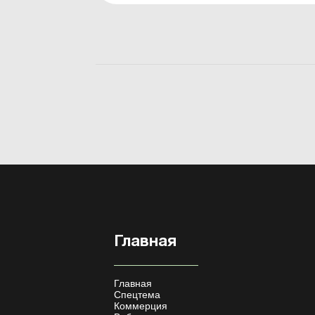
статуса врача или фармацевта непростое 
требует подтверждения полученных знани
и навыков. Рассмотрим, какие изм...
Главная
Главная
Спецтема
Коммерция