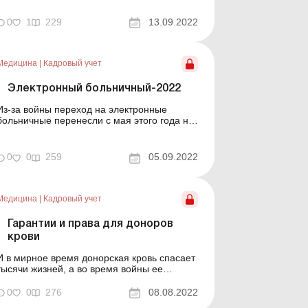
было бы очень сложно проследить
выполнение своих функций как отдельными
0
1
229
13.09.2022
работниками, так и структурными
подразделениями. Рассмотрим порядок
ведения Табел...
Медицина
|
Кадровый учет
Электронный больничный-2022
Из-за войны переход на электронные
больничные перенесли с мая этого года на
начало 2023 года. Следовательно, до
следующего года врач может выписывать
бумажные листки нетрудоспособности.
0
0
259
05.09.2022
Кроме того, во время военного положения
и в течение 3 месяцев после его
прекращения или отмены по решению
руководи...
Медицина
|
Кадровый учет
Гарантии и права для доноров
крови
И в мирное время донорская кровь спасает
тысячи жизней, а во время войны ее
наличие в достаточном количестве трудно
переоценить. Ведь это помогает
0
0
276
08.08.2022
оперативно стабилизировать критическое