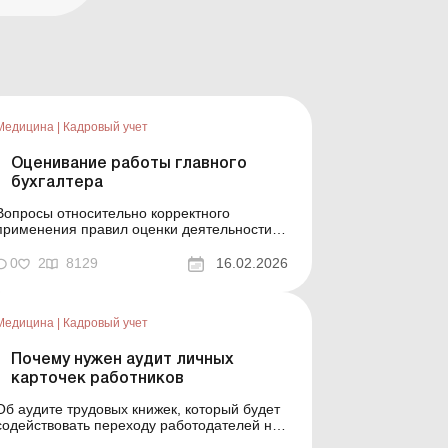
Медицина
|
Кадровый учет
Оценивание работы главного
бухгалтера
Вопросы относительно корректного
применения правил оценки деятельности
главных бухгалтеров бюджетных
учреждений не теряют актуальности, ведь
0
2
8129
16.02.2026
это полномочное лицо наделено высокой
степенью ответственности за
осуществление учреждением своих
Медицина
|
Кадровый учет
функций с соблюдением норм бюджетного
законодательства. Рассм...
Почему нужен аудит личных
карточек работников
Об аудите трудовых книжек, который будет
содействовать переходу работодателей на
электронное ведение кадровой