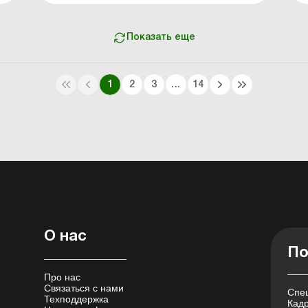
и
времени. Рассмотрим суть этих изменений
й
и что означает «нефиксированное рабочее
время» в контексте трудов...
Показать еще
1
2
3
...
14
О нас
По
Про нас
Связаться с нами
Спец
Техподдержка
Кадр