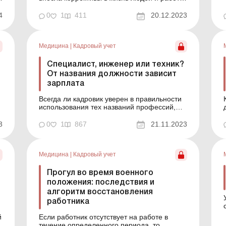
предприятий, учреждений, организаций.
Значительная часть украинцев посвятила
4
0
1
411
20.12.2023
.
себя волонтерской деятельности, чтобы
помогать ВСУ и гражданским решать
неотложные проблемы. Однако
Медицина
|
Кадровый учет
большинство волонтеров имеют
постоянное мес...
Специалист, инженер или техник?
От названия должности зависит
зарплата
Всегда ли кадровик уверен в правильности
использования тех названий профессий,
которые не касаются вида экономической
деятельности учреждения? Как правильно
3
0
1
867
21.11.2023
выбрать необходимую профессию в
Классификаторе профессий и не сделать
х
ошибку в части ее отраслевого признака?
Медицина
|
Кадровый учет
Такие вопросы возникают чаще всег...
Прогул во время военного
положения: последствия и
алгоритм восстановления
работника
й
Если работник отсутствует на работе в
течение определенного периода, то,