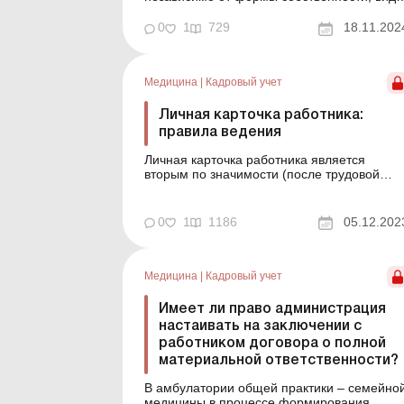
деятельности и хозяйствования в случае
запланированного массового
0
1
729
18.11.202
высвобождения работников на основании п
1 ст. 40 КЗоТ (из-за изменений в
организации производства и труда, среди
Медицина
|
Кадровый учет
прочего и ликвидации, реорганизации или
пер...
Личная карточка работника:
правила ведения
Личная карточка работника является
вторым по значимости (после трудовой
книжки) документом первичного учета, в
котором фиксируются периоды работы
работника, время его отпусков и другая
0
1
1186
05.12.202
личная информация. От надлежащего
ведения этого документа зависит
правильность и своевременность денежны
выплат ра...
Медицина
|
Кадровый учет
Имеет ли право администрация
настаивать на заключении с
работником договора о полной
материальной ответственности?
В амбулатории общей практики – семейно
медицины в процессе формирования