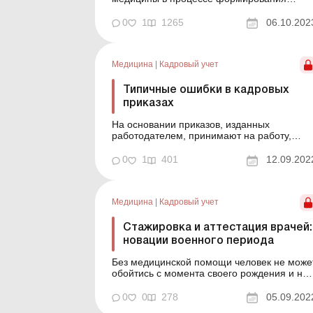
Центра первичной медико-санитарной
помощи (далее – ЦПМСП), структурным
0
1
1265
06.10.202
подразделением которого она является,
была сокращена должность старшей
медицинской сестры. На работницу,
Медицина
|
Кадровый учет
занимающую эту должность, возлагалась
п...
Типичные ошибки в кадровых
приказах
На основании приказов, изданных
работодателем, принимают на работу,
увольняют, устанавливают доплаты,
надбавки, начисляют отпускные и зарплату
0
1
401
12.09.202
за дни командировки, компенсируют
выплаты и т. п. Приказы являются
первичными документами для
Медицина
|
Кадровый учет
определенных хозяйственных операций.
Поэтому важность их правил...
Стажировка и аттестация врачей:
новации военного периода
Без медицинской помощи человек не може
обойтись с момента своего рождения и на
протяжении всей жизни, и поэтому
профессия медработника является самой
0
0
278
05.09.202
востребованной. Однако приобретение