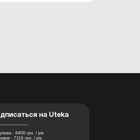
состояние у раненых как военных, так и
гражданских. Поэтому донорство является
важным актом небезразличных гражда...
дписаться на Uteka
тема - 8400 грн. / рік.
овик - 7116 грн. / рік.