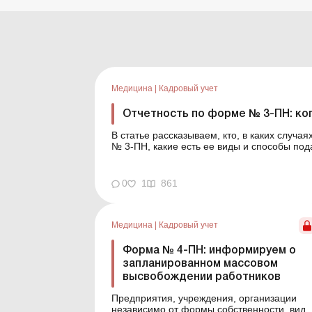
Медицина
|
Кадровый учет
Отчетность по форме № 3-ПН: ког
В статье рассказываем, кто, в каких случа
№ 3-ПН, какие есть ее виды и способы пода
Одной из обязанностей сотрудников отдел
отчетности. К ней относи...
0
1
861
Медицина
|
Кадровый учет
Форма № 4-ПН: информируем о
запланированном массовом
высвобождении работников
Предприятия, учреждения, организации
независимо от формы собственности, вида