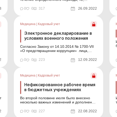
конечно, это не может нравиться
работодателю, и он может расценить такое
3
0
0
317
26.09.2022
отсутствие, как прогул. Но в условиях
военного положения с работником может
случиться что-либо, если он не в состоянии
Медицина
|
Кадровый учет
сообщить работодателю о причинах не...
Электронное декларирование в
условиях военного положения
Согласно Закону от 14.10.2014 № 1700-VII
«О предотвращении коррупции» лица,
уполномоченные на выполнение функций
государства или местного самоуправления,
2
0
0
223
12.09.2022
обязаны ежегодно до 1 апреля подавать
декларацию за прошлый год путем
заполнения на официальном веб-сайте
Медицина
|
Кадровый учет
Национального агентств...
Нефиксированное рабочее время
в бюджетных учреждениях
т
Во второй половине июля было внесено
несколько важных изменений и дополнений
в КЗоТ. Среди этих новшеств интересной
нормой для работодателей стало
2
0
0
227
22.08.2022
внедрение нефиксированного рабочего