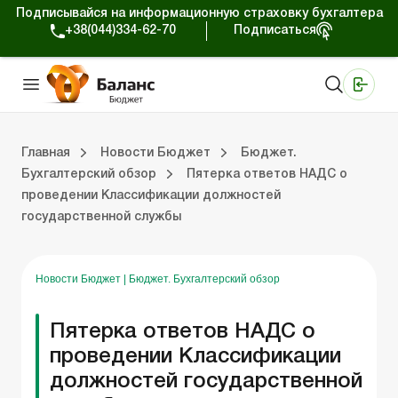
Подписывайся на информационную страховку бухгалтера
+38(044)334-62-70
Подписаться
Медицинские КНП
Online издание «Баланс»
Online издание «Баланс-Агро»
Online библиотека «Баланс»
Портал Баланс-Бюджет
Сервисы Баланс-Бюджет
Мир позитива
Вебинары. Баланс-Бюджет
Главная
Новости Бюджет
Бюджет.
Бухгалтерский обзор
Пятерка ответов НАДС о
проведении Классификации должностей
 Баланс-Бюджет
Бюджет. Новости законодательства
государственной службы
Новости Бюджет
|
Бюджет. Бухгалтерский обзор
Пятерка ответов НАДС о
проведении Классификации
должностей государственной