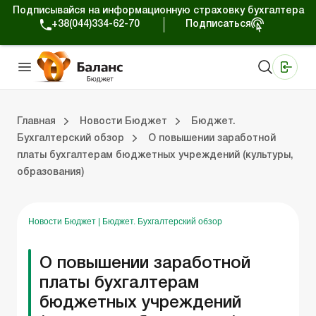
Подписывайся на информационную страховку бухгалтера
+38(044)334-62-70
Подписаться
Медицинские КНП
Online издание «Баланс»
Online издание «Баланс-Агро»
Online библиотека «Баланс»
Портал Баланс-Бюджет
Сервисы Баланс-Бюджет
Мир позитива
Вебинары. Баланс-Бюджет
Главная
Новости Бюджет
Бюджет.
Бухгалтерский обзор
О повышении заработной
платы бухгалтерам бюджетных учреждений (культуры,
 Баланс-Бюджет
Бюджет. Новости законодательства
образования)
Новости Бюджет
|
Бюджет. Бухгалтерский обзор
О повышении заработной
платы бухгалтерам
бюджетных учреждений