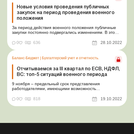
Новые условия проведения публичных
закупок на период проведения военного
положения
За период действия военного положения публичные
закупки постоянно подвергались изменениям. В это
сложное время осуществлять закупки необходимо
динамично, в краткие сроки и с учетом условий,
0
0
636
28.10.2022
диктуемых войной, в частности с обеспечением
защищенности заказчиков от военных угроз на период
действия право...
Баланс-Бюджет
|
Бухгалтерский учет и отчетность.
Отчитываемся за ІІІ квартал по ЕСВ, НДФЛ,
ВС: топ-5 ситуаций военного периода
9 ноября – предельный срок представления
работодателями, имеющими возможность
своевременно исполнять свою налоговую обязанность,
Налогового расчета сумм дохода, начисленного
0
0
818
19.10.2022
(уплаченного) в пользу налогоплательщиков –
физических лиц, и сумм удержанного с них налога, а
также сумм начислен...