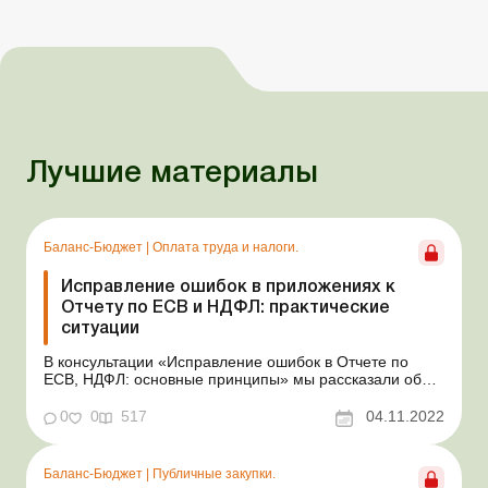
Лучшие материалы
Баланс-Бюджет
|
Оплата труда и налоги.
Исправление ошибок в приложениях к
Отчету по ЕСВ и НДФЛ: практические
ситуации
В консультации «Исправление ошибок в Отчете по
ЕСВ, НДФЛ: основные принципы» мы рассказали об
основных принципах исправления ошибок в Налоговом
расчете сумм дохода, начисленного (уплаченного) в
0
0
517
04.11.2022
пользу налогоплательщиков – физических лиц, и сумм
удержанного из них налога, а также с...
Баланс-Бюджет
|
Публичные закупки.