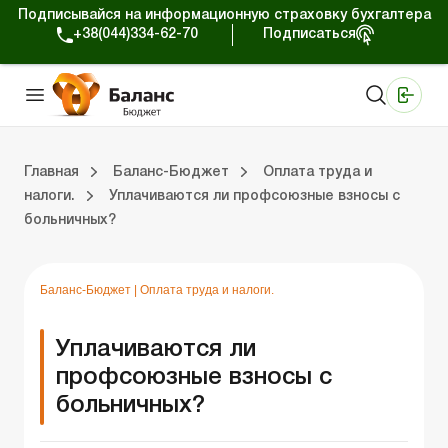
Подписывайся на информационную страховку бухгалтера
+38(044)334-62-70
Подписаться
Медицинские КНП
Online издание «Баланс»
Online издание «Баланс-Агро»
Online библиотека «Баланс»
Портал Баланс-Бюджет
Сервисы Баланс-Бюджет
Мир позитива
Вебинары. Баланс-Бюджет
Главная
Баланс-Бюджет
Оплата труда и
налоги.
Уплачиваются ли профсоюзные взносы с
больничных?
 Баланс-Бюджет
Публичные закупки.
Оплата труда и налоги.
Применение КЭКР и бюджетное планирование.
Казначейское обслуживание.
Бухгал
Проверки
Юриди
Блог
Баланс-Бюджет
|
Оплата труда и налоги.
Уплачиваются ли
профсоюзные взносы с
больничных?