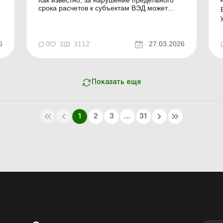
срока расчетов к субъектам ВЭД может
быть применена штрафная санкция в виде
пени. Кроме того, законодательством
установлена финансовая и
административная ответственность за
6
0
1
3112
27.03.2026
прочие нарушения валютного
законодательства. Подробнее об этом
читайте в статье. Государ...
Показать еще
1
2
3
...
31