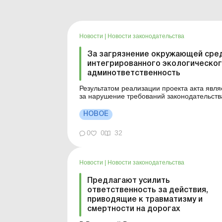
Новости
|
Новости законодательства
За загрязнение окружающей сре
интегрированного экологическог
админответственность
Результатом реализации проекта акта явл
за нарушение требований законодательст
загрязнения установками, требующими инт
теме: Заключение по оценке возде...
НОВОЕ
0
0
32
Новости
|
Новости законодательства
Предлагают усилить
ответственность за действия,
приводящие к травматизму и
смертности на дорогах