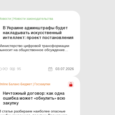
Новости
|
Новости законодательства
В Украине админштрафы будет
накладывать искусственный
интеллект: проект постановления
Министерство цифровой трансформации
выносит на общественное обсуждение
проект постановления КМУ «О реализации
экспериментального проекта относительно
осуществления электронного
судопроизводства». Больше по теме: В
0
0
95
03.07.2026
течение какого срока орган ГНС может
привлечь к админответственности дире...
Online Баланс-Бюджет
|
Госзакупки
Ничтожный договор: как одна
ошибка может «обнулить» всю
закупку
В статье разбираем наиболее опасные