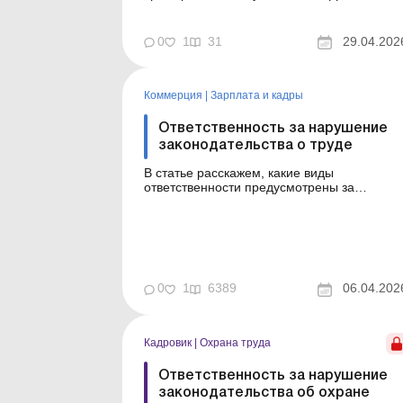
быть применена штрафная санкция в виде
пени. Кроме того, законодательством
установлена финансовая и
0
1
31
29.04.202
административная ответственность за
прочие нарушения валютного
законодательства. Подробнее об этом
читайте в статье. Библи...
Коммерция
|
Зарплата и кадры
Ответственность за нарушение
законодательства о труде
В статье расскажем, какие виды
ответственности предусмотрены за
нарушение законодательства о труде и кто
именно может быть привлечен к
ответственности. Соблюдение требований
трудового законодательства – одна из
ключевых обязанностей как работника, так
и работодателя. За нарушение этих
требован...
0
1
6389
06.04.202
Кадровик
|
Охрана труда
Ответственность за нарушение
законодательства об охране