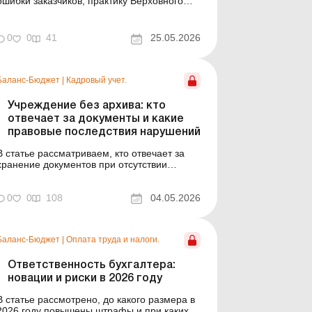
ошибки заказчиков, практику Верховного
Суда и риски, которые могут дорого стоить
учреждению и должностным лицам.
Баланс-Бюджет № 21 от 26 мая 2026 года
0
0
41
25.05.2026
Заказчик провел закупку, подписал договор,
оплатил работы, а затем оказывается, что
договор – ничтожный ...
Баланс-Бюджет
|
Кадровый учет.
Учреждение без архива: кто
отвечает за документы и какие
правовые последствия нарушений
В статье рассматриваем, кто отвечает за
хранение документов при отсутствии
архива, какие риски это несет, и
предлагаем образец приказа. В украинском
законодательстве отсутствие архива в
0
0
108
04.05.2026
учреждении или неназначение
ответственного за архивное хранение
документов рассматривается как
Баланс-Бюджет
|
Оплата труда и налоги.
нарушение требовани...
Ответственность бухгалтера:
новации и риски в 2026 году
В статье рассмотрено, до какого размера в
2026 году повышены штрафы и при каких