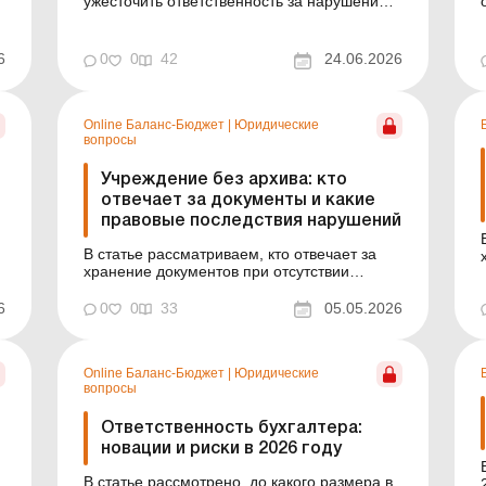
ужесточить ответственность за нарушения в
сфере управления отходами. Что
предполагает соответствующий
законопроект – узнайте из этого материала.
6
0
0
42
24.06.2026
Больше по теме: Законодательство об
к
управлении отходами: что нужно знать
аграриям Как вести учет отходов на
предприя...
Online Баланс-Бюджет
|
Юридические
вопросы
Учреждение без архива: кто
отвечает за документы и какие
правовые последствия нарушений
В статье рассматриваем, кто отвечает за
хранение документов при отсутствии
архива, какие риски это несет, и
предлагаем образец приказа. Баланс-
,
6
0
0
33
05.05.2026
Бюджет № 18 от 5 мая 2026 года В
украинском законодательстве отсутствие
архива в учреждении или неназначение
Online Баланс-Бюджет
|
Юридические
ответственного за архивное хранение
вопросы
документов...
Ответственность бухгалтера:
новации и риски в 2026 году
В статье рассмотрено, до какого размера в