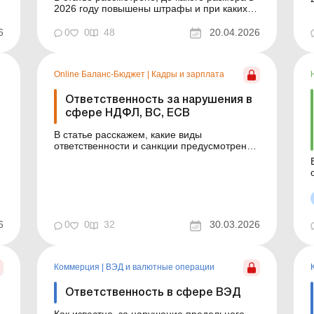
2026 году повышены штрафы и при каких
условиях их могут применить. Баланс-
Бюджет № 16 от 21 апреля 2026 года В
6
0
0
48
20.04.2026
современных условиях профессия
бухгалтера в Украине остается одной из
наиболее уязвимых с точки зрения
Online Баланс-Бюджет
|
Кадры и зарплата
юридических рисков. Дополнительным
триггеро...
Ответственность за нарушения в
сфере НДФЛ, ВС, ЕСВ
В статье расскажем, какие виды
ответственности и санкции предусмотрены
за нарушения в сфере НДФЛ, военного
сбора и ЕСВ. Баланс-Бюджет № 13 от 31
марта 2026 года Соблюдение правил
начисления, удержания и уплаты НДФЛ,
военного сбора (далее – ВС) и ЕСВ – одна
из ключевых зон ответственнос...
6
0
0
32
30.03.2026
Коммерция
|
ВЭД и валютные операции
Ответственность в сфере ВЭД
Как известно, за нарушение предельного