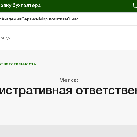
овку бухгалтера
с
Академия
Сервисы
Мир позитива
О нас
ответственность
Метка:
истративная ответстве