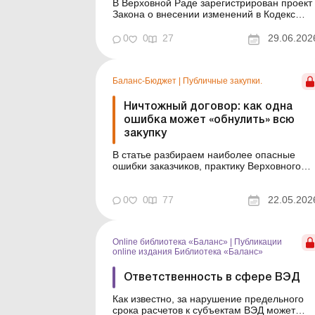
В Верховной Раде зарегистрирован проект
Закона о внесении изменений в Кодекс
Украины об административных
правонарушениях относительно усиления
0
0
27
29.06.202
ответственности за действия, приводящие 
травматизму и смертности на дорогах.
Больше по теме: Водитель повредил
Баланс-Бюджет
|
Публичные закупки.
автомобиль редприятия из-за сугробов на
дор...
Ничтожный договор: как одна
ошибка может «обнулить» всю
закупку
В статье разбираем наиболее опасные
ошибки заказчиков, практику Верховного
Суда и риски, которые могут дорого стоить
учреждению и должностным лицам.
Заказчик провел закупку, подписал договор
0
0
77
22.05.202
оплатил работы, а затем оказывается, что
договор – ничтожный и не создает никаких
правовых последствий...
Online библиотека «Баланс»
|
Публикации
online издания Библиотека «Баланс»
Ответственность в сфере ВЭД
Как известно, за нарушение предельного
срока расчетов к субъектам ВЭД может