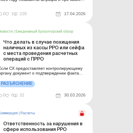
условиях их могут применить. В
современных условиях профессия
бухгалтера в Украине остается одной из
0
1
228
17.04.2026
наиболее уязвимых с точки зрения
юридических рисков. Дополнительным
триггером изменений стало принятие
Новости
|
Ежедневный бухгалтерский обзор
Госбюджета-2026....
Что делать в случае похищения
наличных из кассы РРО или сейфа
с места проведения расчетных
операций с ПРРО
Если СХ предоставляет контролирующему
органу документ о подтверждении факта
подачи и регистрации заявления,
уведомление в органы МВД о похищении
РАЗЪЯСНЕНИЕ
наличных из ящика РРО (сейфа) или с
места проведения расчетных операций, где
0
0
32
30.03.2026
используется программный РРО, то
административная ответственность к нему
за на...
Коммерция
|
Расчеты
Ответственность за нарушения в
сфере использования РРО