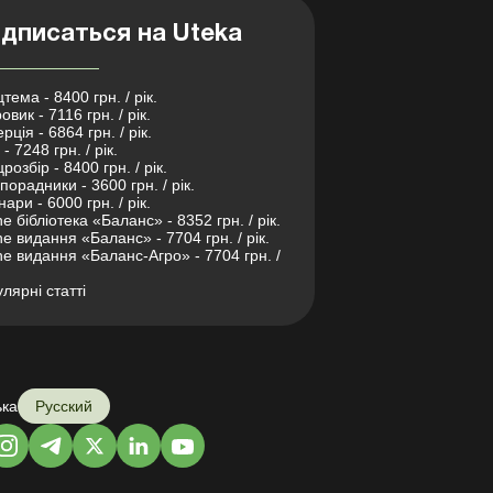
дписаться на Uteka
тема - 8400 грн. / рік.
овик - 7116 грн. / рік.
рція - 6864 грн. / рік.
- 7248 грн. / рік.
розбір - 8400 грн. / рік.
порадники - 3600 грн. / рік.
нари - 6000 грн. / рік.
ne бібліотека «Баланс» - 8352 грн. / рік.
ne видання «Баланс» - 7704 грн. / рік.
ne видання «Баланс-Агро» - 7704 грн. /
лярні статті
ька
Русский