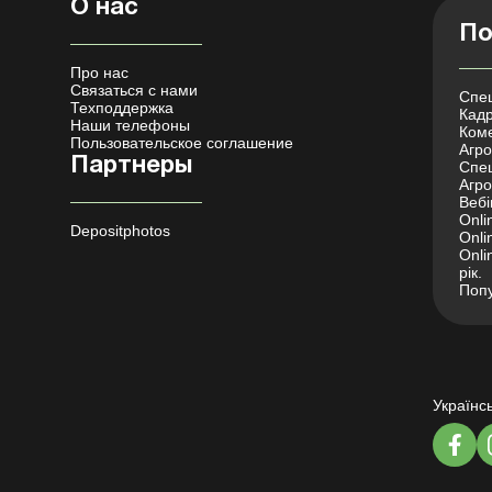
О нас
По
Про нас
Связаться с нами
Спец
Техподдержка
Кадр
Наши телефоны
Коме
Пользовательское соглашение
Агро 
Партнеры
Спец
Агро
Вебі
Onli
Depositphotos
Onli
Onli
рік.
Попу
Українс