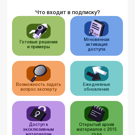
Что входит в подписку?
Мгновенная
Готовые решения
активация
и примеры
доступа
Возможность задать
Ежедневные
вопрос эксперту
обновления
Доступ к
Открытый архив
эксклюзивным
материалов с 2015
материалам
года