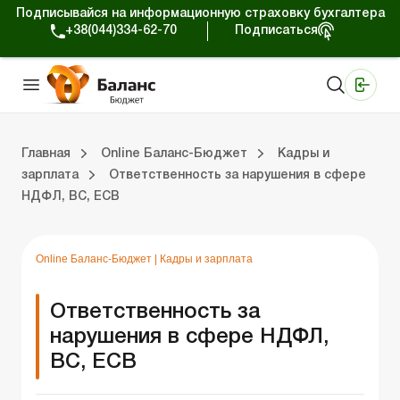
Подписывайся на информационную страховку бухгалтера
+38(044)334-62-70
Подписаться
Медицинские КНП
Online издание «Баланс»
Online издание «Баланс-Агро»
Online библиотека «Баланс»
Портал Баланс-Бюджет
Сервисы Баланс-Бюджет
Мир позитива
Вебинары. Баланс-Бюджет
Главная
Online Баланс-Бюджет
Кадры и
зарплата
Ответственность за нарушения в сфере
НДФЛ, ВС, ЕСВ
 Баланс-Бюджет
Выпуски online издания «Баланс-Бюджет»
Обзор законодательства
Бюджетный процесс
Местное самоуправление
Юридические вопросы
Э-сервисы и информационные ресурсы
Online Баланс-Бюджет
|
Кадры и зарплата
Ответственность за
нарушения в сфере НДФЛ,
ВС, ЕСВ