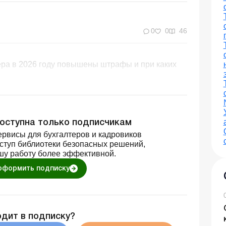
0
0
46
мера в 2026 году повышены штрафы и при каких
доступна только подписчикам
рвисы для бухгалтеров и кадровиков
оступ библиотеки безопасных решений,
шу работу более эффективной.
оформить подписку
одит в подписку?