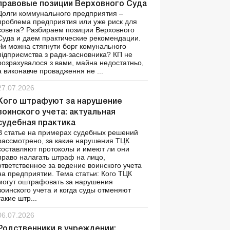
правовые позиции Верховного Суда
Долги коммунального предприятия –
проблема предприятия или уже риск для
совета? Разбираем позиции Верховного
Суда и даем практические рекомендации.
Чи можна стягнути борг комунального
підприємства з ради-засновника? КП не
розрахувалося з вами, майна недостатньо,
а виконавче провадження не ...
27.07.2026
Кого штрафуют за нарушение
воинского учета: актуальная
судебная практика
В статье на примерах судебных решений
рассмотрено, за какие нарушения ТЦК
составляют протоколы и имеют ли они
право налагать штраф на лицо,
ответственное за ведение воинского учета
на предприятии. Тема статьи: Кого ТЦК
могут оштрафовать за нарушения
воинского учета и когда суды отменяют
такие штр...
06.07.2026
Родственники в учреждении: