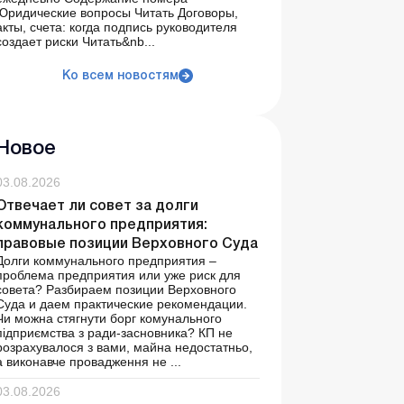
Юридические вопросы Читать Договоры,
акты, счета: когда подпись руководителя
создает риски Читать&nb...
Ко всем новостям
Новое
03.08.2026
Отвечает ли совет за долги
коммунального предприятия:
правовые позиции Верховного Суда
Долги коммунального предприятия –
проблема предприятия или уже риск для
совета? Разбираем позиции Верховного
Суда и даем практические рекомендации.
Чи можна стягнути борг комунального
підприємства з ради-засновника? КП не
розрахувалося з вами, майна недостатньо,
а виконавче провадження не ...
03.08.2026