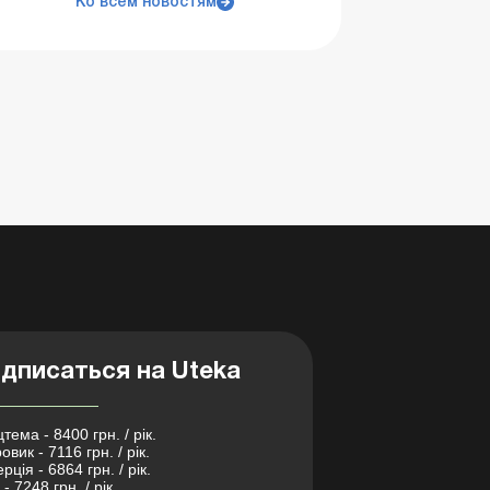
Ко всем новостям
дписаться на Uteka
тема - 8400 грн. / рік.
овик - 7116 грн. / рік.
рція - 6864 грн. / рік.
- 7248 грн. / рік.