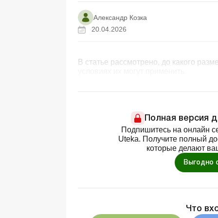
Александр Козка
20.04.2026
В статье рассмотрено, до какого раз
условиях их могут применить.
Полная версия 
Подпишитесь на онлайн се
Uteka. Получите полный д
которые делают ва
Выгодно 
Что вх