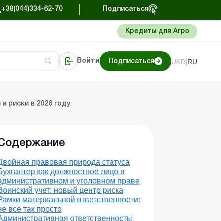
+38(044)334-62-70
Подписаться
Кредиты для Агро
|
UKR
RU
Войти
Подписаться
тера
ование
рмация
Портал Баланс-Бюджет
и риски в 2026 году
Содержание
Двойная правовая природа статуса
Бухгалтер как должностное лицо в
административном и уголовном праве
Воинский учет: новый центр риска
Рамки материальной ответственности:
не все так просто
Административная ответственность: