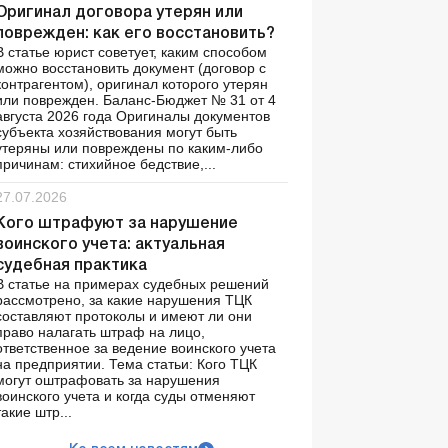
Оригинал договора утерян или
поврежден: как его восстановить?
В статье юрист советует, каким способом
можно восстановить документ (договор с
контрагентом), оригинал которого утерян
или поврежден. Баланс-Бюджет № 31 от 4
августа 2026 года Оригиналы документов
субъекта хозяйствования могут быть
утеряны или повреждены по каким-либо
причинам: стихийное бедствие,...
27.07.2026
Кого штрафуют за нарушение
воинского учета: актуальная
судебная практика
В статье на примерах судебных решений
рассмотрено, за какие нарушения ТЦК
составляют протоколы и имеют ли они
право налагать штраф на лицо,
ответственное за ведение воинского учета
на предприятии. Тема статьи: Кого ТЦК
могут оштрафовать за нарушения
воинского учета и когда суды отменяют
такие штр...