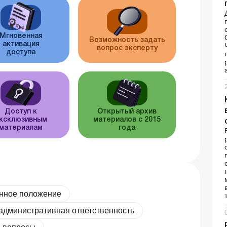
Мгновенная
Возможность задать
активация
вопрос эксперту
доступа
Доступ к
Открытый архив
ксклюзивным
материалов с 2015
материалам
года
нное положение
административная ответственность