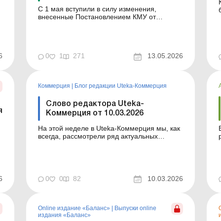
С 1 мая вступили в силу изменения,
внесенные Постановлением КМУ от
29.04.2026 №533 в Постановление КМУ
№1266 от 26.09.2001 «Об исчислении
средней заработной платы (дохода,
п
денежного обеспечения) для расчета
6
0
1
271
13.05.2026
выплат по общеобязательному обряду»
средней заработной платы (дохода,
денежного д...
Коммерция
|
Блог редакции Uteka-Коммерция
Слово редактора Uteka-
я
Коммерция от 10.03.2026
На этой неделе в Uteka-Коммерция мы, как
всегда, рассмотрели ряд актуальных
вопросов. Вкратце ознакомлю вас с темами
статей, опубликованных на этой неделе в
Uteka-Коммерция. Уважаемые коллеги!
Вкратце ознакомлю вас с темами статей,
опубликованных на этой неделе в Uteka-
6
0
0
82
10.03.2026
Коммерция. Исчисляем среднюю...
Online издание «Баланс»
|
Выпуски online
издания «Баланс»