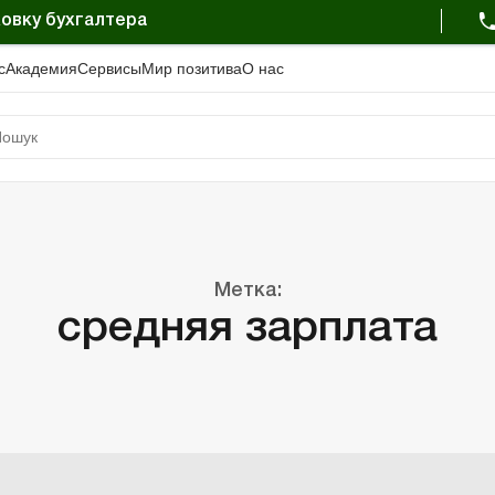
овку бухгалтера
с
Академия
Сервисы
Мир позитива
О нас
Метка:
средняя зарплата