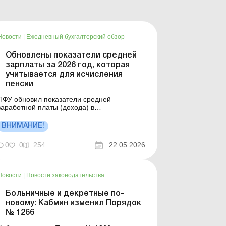
Новости
|
Ежедневный бухгалтерский обзор
Обновлены показатели средней
зарплаты за 2026 год, которая
учитывается для исчисления
пенсии
ПФУ обновил показатели средней
заработной платы (дохода) в
Украине, которая учитывается для
исчисления пенсии в 2026 году. Больше по
ВНИМАНИЕ!
: Показатели средней зарплаты для
азначения пенсий Минимальный
0
0
254
22.05.2026
страховой взнос и максимальная база
начисления ЕСВ в 2026 году Размер
минимальной зара...
Новости
|
Новости законодательства
Больничные и декретные по-
новому: Кабмин изменил Порядок
№ 1266