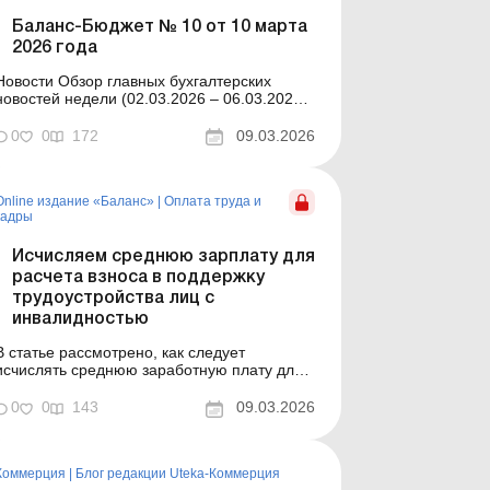
Баланс-Бюджет № 10 от 10 марта
2026 года
ости Обзор главных бухгалтерских
новостей недели (02.03.2026 – 06.03.2026)
Главные новости о важнейших изменениях
в законодательстве – обновляется
0
0
172
09.03.2026
ежедневно Содержание номера Кадры и
рплата Читать Исчисляем среднюю
зарплату для расчета взноса на
Online издание «Баланс»
|
Оплата труда и
поддержание трудоустро...
кадры
Исчисляем среднюю зарплату для
расчета взноса в поддержку
трудоустройства лиц с
инвалидностью
В статье рассмотрено, как следует
исчислять среднюю заработную плату для
определения суммы взноса на
поддержание трудоустройства лиц с
0
0
143
09.03.2026
инвалидностью согласно постановлению
КМУ, утвержденному в феврале 2026 года.
Баланс № 10 от 10 марта 2026 года С
Коммерция
|
Блог редакции Uteka-Коммерция
01.01.2026 изменились правила