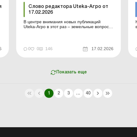
выполнения рабо...
я
Слово редактора Uteka-Агро от
17.02.2026
В центре внимания новых публикаций
Uteka-Агро в этот раз – земельные вопросы
военного времени, минимальное налоговое
обязательство, подготовка к отчетности и
практические ситуации по учету потерь и
основных средств. Дорогие читатели! В
6
0
0
146
17.02.2026
центре внимания новых публикаций Uteka-
Агро в этот раз &n...
Показать еще
1
2
3
...
40