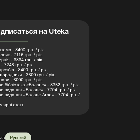
дписаться на Uteka
тема - 8400 грн. / рік.
овик - 7116 грн. / рік.
рція - 6864 грн. / рік.
- 7248 грн. / рік.
розбір - 8400 грн. / рік.
порадники - 3600 грн. / рік.
нари - 6000 грн. / рік.
ne бібліотека «Баланс» - 8352 грн. / рік.
ne видання «Баланс» - 7704 грн. / рік.
ne видання «Баланс-Агро» - 7704 грн. /
лярні статті
ька
Русский