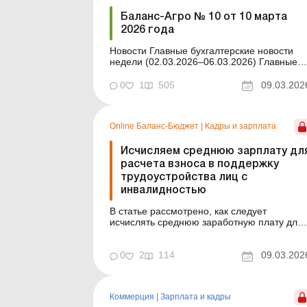
Баланс-Агро № 10 от 10 марта
2026 года
Новости Главные бухгалтерские новости
недели (02.03.2026–06.03.2026) Главные
новости о важнейших изменениях в
законодательстве – обновляется ежедневн
0
1
505
09.03.202
Содержание номера Правовая помощь
Читать Можно ли будет оформлять акты
выполненных работ после вступления в
Online Баланс-Бюджет
|
Кадры и зарплата
силу Закона, п...
Исчисляем среднюю зарплату дл
расчета взноса в поддержку
трудоустройства лиц с
инвалидностью
В статье рассмотрено, как следует
исчислять среднюю заработную плату для
определения суммы взноса на
поддержание трудоустройства лиц с
инвалидностью согласно постановлению
0
2
114
09.03.202
КМУ, утвержденному в феврале 2026 года.
Баланс-Бюджет № 10 от 10 марта 2026
года С 01.01.2026 изменились правила
Коммерция
|
Зарплата и кадры
выполнения ра...