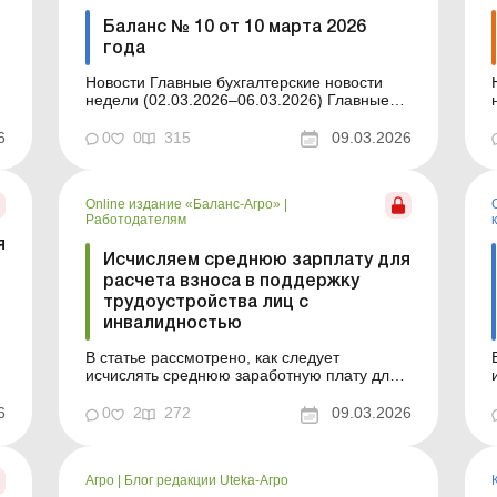
Баланс № 10 от 10 марта 2026
года
Новости Главные бухгалтерские новости
Нов
недели (02.03.2026–06.03.2026) Главные
новости о важнейших изменениях в
о
законодательстве – обновляется ежедневно
6
0
0
315
09.03.2026
Содержание номера Юридические
консультации Читать Можно ли будет
за
оформлять акты выполненных работ после
Online издание «Баланс-Агро»
|
вступления в силу ...
Работодателям
я
Исчисляем среднюю зарплату для
расчета взноса в поддержку
трудоустройства лиц с
инвалидностью
В статье рассмотрено, как следует
исчислять среднюю заработную плату для
определения суммы взноса на
поддержание трудоустройства лиц с
6
0
2
272
09.03.2026
инвалидностью согласно постановлению
КМУ, утвержденному в феврале 2026 года.
Баланс-Агро № 10 от 10 марта 2026 года С
Агро
|
Блог редакции Uteka-Агро
01.01.2026 изменились правила