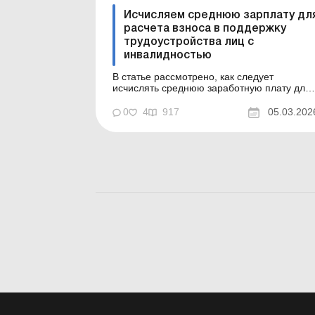
Исчисляем среднюю зарплату дл
расчета взноса в поддержку
трудоустройства лиц с
инвалидностью
В статье рассмотрено, как следует
исчислять среднюю заработную плату для
определения суммы взноса в поддержку
трудоустройства лиц с инвалидностью
0
4
917
05.03.202
согласно постановлению КМУ,
утвержденному в феврале 2026 года.
Норматив по трудоустройству лиц с
инвалидностью – 2026: правила,
отчетность, уплата ц...