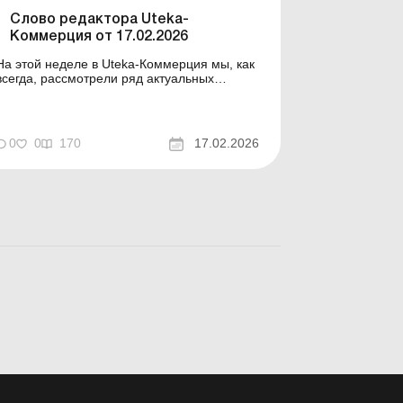
выполнения работодат...
Слово редактора Uteka-
Коммерция от 17.02.2026
На этой неделе в Uteka-Коммерция мы, как
всегда, рассмотрели ряд актуальных
вопросов. Вкратце ознакомлю вас с темами
статей, опубликованных на этой неделе в
Uteka-Коммерция. Уважаемые коллеги!
Вкратце ознакомлю вас с темами статей,
0
0
170
17.02.2026
опубликованных на этой неделе в Uteka-
Коммерция. Выход участника и...