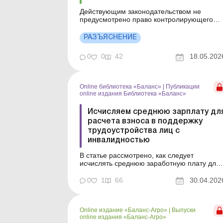
Действующим законодательством не
предусмотрено право контролирующего
органа самостоятельно определять
(начислять) сумму налогового
РАЗЪЯСНЕНИЕ
обязательства по НДФЛ исключительно на
основании несоблюдения лицензиатом
0
0
42
18.05.202
установленного показателя средней
заработной платы. Больше по теме:
Средняя зарплата для...
Online библиотека «Баланс»
|
Публикации
online издания Библиотека «Баланс»
Исчисляем среднюю зарплату дл
расчета взноса в поддержку
трудоустройства лиц с
инвалидностью
В статье рассмотрено, как следует
исчислять среднюю заработную плату для
определения суммы взноса в поддержку
трудоустройства лиц с инвалидностью
0
1
66
30.04.202
согласно постановлению КМУ,
утвержденному в феврале 2026 года.
Серия Библиотека «Баланс» Спецтема
Online издание «Баланс-Агро»
|
Выпуски
«Норматив по трудоустройству лиц с и...
online издания «Баланс-Агро»