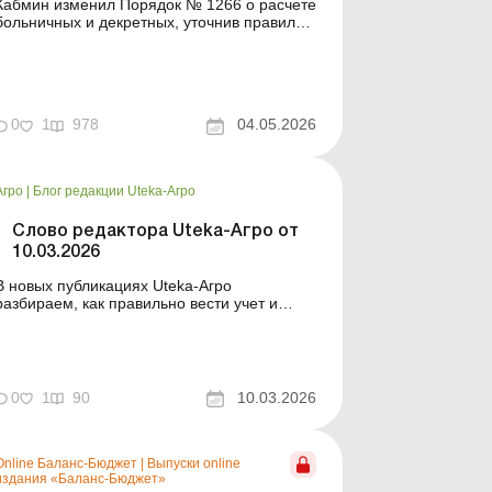
Кабмин изменил Порядок № 1266 о расчете
больничных и декретных, уточнив правила
для ФЛП, самозанятых лиц и членов
фермерских хозяйств. Больше по теме:
Больничные и декретные для
редпринимателей Учитывается ли при
исчисления больничных материальная
0
1
978
04.05.2026
помощь, начисленная в месяце, который
исклю...
Агро
|
Блог редакции Uteka-Агро
Слово редактора Uteka-Агро от
10.03.2026
В новых публикациях Uteka-Агро
разбираем, как правильно вести учет и
налоговые операции на
сельхозпредприятии: от амортизации
техники до учета расходов на экипаж и
путевки для работников. Также объясняем
изменения в документообороте и правила
0
1
90
10.03.2026
расчета взносов на трудоустройство лиц с
инвалидностью. Д...
Online Баланс-Бюджет
|
Выпуски online
издания «Баланс-Бюджет»