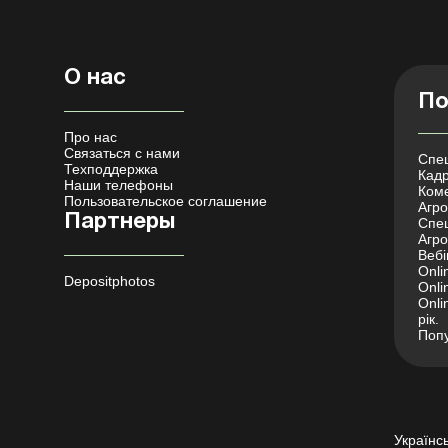
О нас
По
Про нас
Связаться с нами
Спец
Техподдержка
Кадр
Наши телефоны
Коме
Пользовательское соглашение
Агро 
Партнеры
Спец
Агро
Вебі
Onli
Depositphotos
Onli
Onli
рік.
Попу
Українс