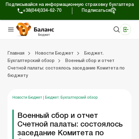
Подписывайся на информационную страховку бухгалтера
+38(044)334-62-70
Подписаться
Медицинские КНП
Online издание «Баланс»
Online издание «Баланс-Агро»
Online библиотека «Баланс»
Портал Баланс-Бюджет
Сервисы Баланс-Бюджет
Мир позитива
Вебинары. Баланс-Бюджет
Главная
Новости Бюджет
Бюджет.
Бухгалтерский обзор
Военный сбор и отчет
Счетной палаты: состоялось заседание Комитета по
 Баланс-Бюджет
Бюджет. Новости законодательства
бюджету
Новости Бюджет
|
Бюджет. Бухгалтерский обзор
Военный сбор и отчет
Счетной палаты: состоялось
заседание Комитета по