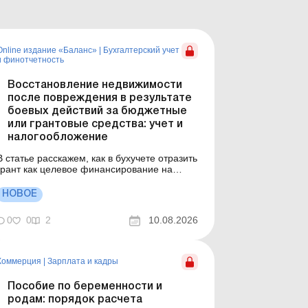
Online издание «Баланс»
|
Бухгалтерский учет
и финотчетность
Восстановление недвижимости
после повреждения в результате
боевых действий за бюджетные
или грантовые средства: учет и
налогообложение
В статье расскажем, как в бухучете отразить
грант как целевое финансирование на
восстановление поврежденного в
результате боевых действий имущества, в
НОВОЕ
какой момент отражать доход от такого
финансирования и что делать с расходами
0
0
2
10.08.2026
на восстановление – включать в расходы
периода или капитализиро...
Коммерция
|
Зарплата и кадры
Пособие по беременности и
родам: порядок расчета