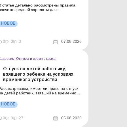
В статье детально рассмотрены правила
расчета средней зарплаты для
определения пособия по беременности и
родам и обращено внимание на важные
нсы. Как определить расчетный период
НОВОЕ
для декретных, если сотрудница работает
еньше года? Ошибка при определении
расчетного периода может привести к
0
0
3
07.08.2026
донач...
Кадровик
|
Отпуска и время отдыха
Отпуск на детей работнику,
взявшего ребенка на условиях
временного устройства
Рассматриваем, имеет ли право на отпуск
на детей работник, взявший на временное
устройство ребенка. Практическая ситуация
Работник – один из приемных родителей
НОВОЕ
взял на временное устройство
несовершеннолетнего ребенка. Должен ли
работодатель предоставлять ему
0
0
27
05.08.2026
дополнительный социальный отпуск н...