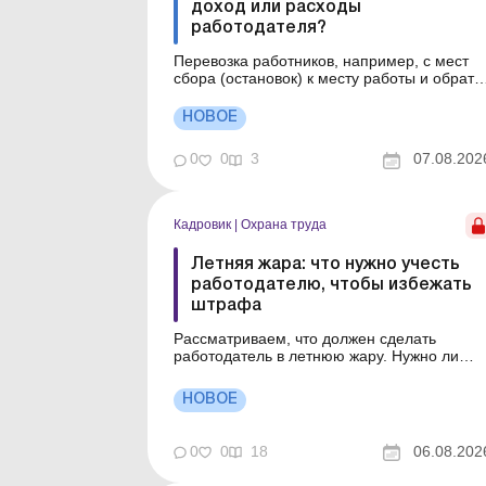
доход или расходы
работодателя?
Перевозка работников, например, с мест
сбора (остановок) к месту работы и обратн
давно перестала быть только элементом
соцпакета. Для многих работодателей это
НОВОЕ
вопрос непрерывности производства,
кадровой стабильности, сменного графика
0
0
3
07.08.202
работы, удаленности рабочих мест или же
банального отсутствия удо...
Кадровик
|
Охрана труда
Летняя жара: что нужно учесть
работодателю, чтобы избежать
штрафа
Рассматриваем, что должен сделать
работодатель в летнюю жару. Нужно ли
менять режим работы, если температура
превышает +30 °C? Как оформить приказ о
НОВОЕ
дополнительных перерывах в летнюю
жару? Какие меры работодатель обязан
обеспечить работникам в жаркие дни?
0
0
18
06.08.202
Когда работника нужно перевести на б...