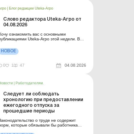
Агро
|
Блог редакции Uteka-Агро
Слово редактора Uteka-Агро от
04.08.2026
Хочу ознакомить вас с основными
публикациями Uteka-Агро этой недели. В
частности, рассматриваем НДС-вопросы,
сроки давности для налоговых проверок,
НОВОЕ
учет расходов на восстановление
поврежденного склада, незавершенное
производство и плановую себестоимость в
0
1
47
04.08.2026
растениеводстве, передачу земли
фермерскому ...
Новости
|
Работодателям.
Следует ли соблюдать
хронологию при предоставлении
ежегодного отпуска за
прошедшие периоды
Законодательство о труде не содержит
норм, которые обязывали бы работника
сначала полностью «отгулять» все дни за