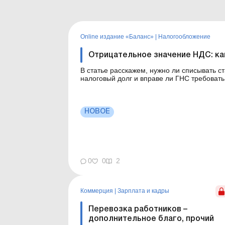
Online издание «Баланс»
|
Налогообложение
Отрицательное значение НДС: ка
В статье расскажем, нужно ли списывать с
налоговый долг и вправе ли ГНС требовать упл
ли списывать отрицательное значение НДС, которому 
лет» част...
НОВОЕ
0
0
2
Коммерция
|
Зарплата и кадры
Перевозка работников –
дополнительное благо, прочий