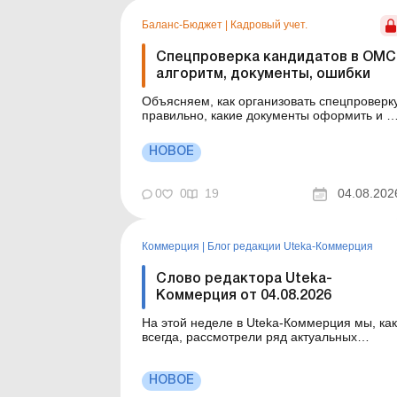
Баланс-Бюджет
|
Кадровый учет.
Спецпроверка кандидатов в ОМС
алгоритм, документы, ошибки
Объясняем, как организовать спецпроверк
правильно, какие документы оформить и н
что обратить особое внимание. Всех ли
кандидатов в ОМС нужно направлять на
НОВОЕ
специальную проверку? Именно здесь
кадровые службы чаще всего ошибаются:
одних кандидатов проверяют без
0
0
19
04.08.202
оснований, других – оставляют б...
Коммерция
|
Блог редакции Uteka-Коммерция
Слово редактора Uteka-
Коммерция от 04.08.2026
На этой неделе в Uteka-Коммерция мы, как
всегда, рассмотрели ряд актуальных
вопросов. Вкратце ознакомлю вас с темам
статей, опубликованных на этой неделе в
Uteka-Коммерция. Уважаемые коллеги!
НОВОЕ
Вкратце ознакомлю вас с темами статей,