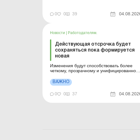
опубликованных на этой неделе в Uteka-
Коммерция. Ремонты и улучшен...
0
0
39
04.08.202
Новости
|
Работодателям.
Действующая отсрочка будет
сохраняться пока формируется
новая
Изменения будут способствовать более
четкому, прозрачному и унифицированном
применению процедуры предоставления и
переоформления отсрочек, а также
ВАЖНО
обеспечат соблюдение прав
военнообязанных в период рассмотрения
0
0
37
04.08.202
их заявлений. Больше по теме: Включаются
ли в общее количество на бронирование
работник...