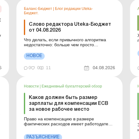
Баланс-Бюджет
|
Блог редакции Uteka-
Бюджет.
:
Слово редактора Uteka-Бюджет
от 04.08.2026
у
Что делать, если привычного алгоритма
а
недостаточно: больше чем просто
разъяснения. Не все рабочие ситуации
можно решить по привычному алгоритму.
НОВОЕ
Иногда возникают вопросы, ответы на
которые не найдешь ни в законах, ни в
6
0
0
11
04.08.2026
типовых инструкциях. Нужна практика,
судебные заключения, профессиональный
опыт и...
Новости
|
Ежедневный бухгалтерский обзор
Каков должен быть размер
зарплаты для компенсации ЕСВ
за новое рабочее место
Право на компенсацию в размере
и
фактических расходов имеет работодатель,
который трудоустраивает на новое рабочее
место сроком не менее двух лет по
РАЗЪЯСНЕНИЕ
направлению центра занятости