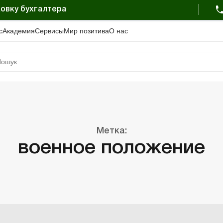
овку бухгалтера
с
Академия
Сервисы
Мир позитива
О нас
Метка:
военное положение