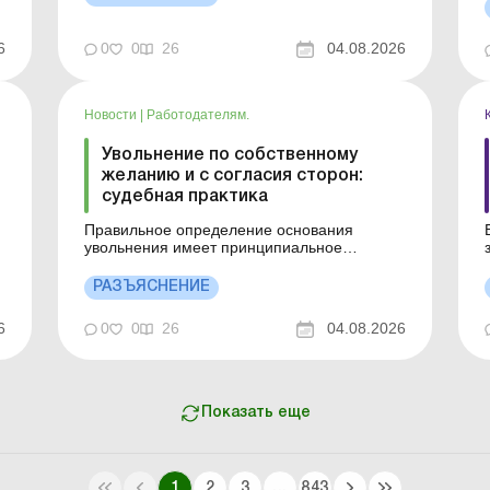
зарегистрированных безработных с
обеспечением зарплаты в размере не
6
0
0
26
04.08.2026
менее трех минимальных заработных плат.
Подробности см. ...
Новости
|
Работодателям.
Увольнение по собственному
желанию и с согласия сторон:
судебная практика
Правильное определение основания
у
увольнения имеет принципиальное
значение для законности кадрового
решения и защиты трудовых прав
п
РАЗЪЯСНЕНИЕ
работника. Детальнее см. ниже. Больше по
теме: Прием и увольнение работников,
п
6
0
0
26
04.08.2026
нарушивших правила воинского учета
Увольнение работника, который болеет
вы
свыше четырех меся...
Показать еще
1
2
3
...
843