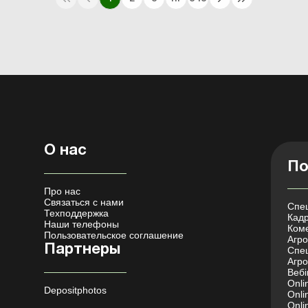
О нас
По
Про нас
Связаться с нами
Спец
Техподдержка
Кадр
Наши телефоны
Коме
Пользовательское соглашение
Агро 
Партнеры
Спец
Агро
Вебі
Onli
Depositphotos
Onli
Onli