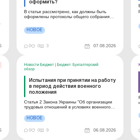
оформить?
В статье рассмотрено, как должны быть
оформлены протоколы общего собрания
участников ООО или решение
о
нюа
единоличного участника ООО, а также
НОВОЕ
приведены образцы этих документов. Когда
м
оформляется протокол общего собрания, а
когда достаточно решения единственного
0
0
3
07.08.2026
6
участника? Ошибка при выборе документа
мо...
Новости Бюджет
|
Бюджет. Бухгалтерский
обзор
Испытания при принятии на работу
в период действия военного
положения
Статья 2 Закона Украины "Об организации
трудовых отношений в условиях военного
положения" позволяет работодателю в
период действия военного положения
НОВОЕ
устанавливать условие об испытаниях при
принятии на работу для любой категории
6
0
0
9
06.08.2026
работников. В то же время, статья 26
Кодекса законов о труде ...