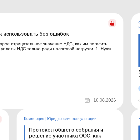
к использовать без ошибок
тарое отрицательное значение НДС, как им погасить
аты НДС только ради налоговой нагрузки. 1. Нужно
уже более 1 095 дней? Отметка «более трех
10.08.2026
Коммерция
|
Юридические консультации
Протокол общего собрания и
решение участника ООО: как