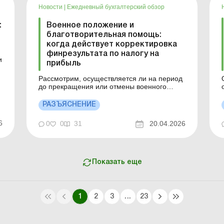
Новости
|
Ежедневный бухгалтерский обзор
:
Военное положение и
благотворительная помощь:
когда действует корректировка
финрезультата по налогу на
и
прибыль
о
Рассмотрим, осуществляется ли на период
до прекращения или отмены военного
и
положения на территории Украины
корректировка финрезультата до
РАЗЪЯСНЕНИЕ
налогообложения на сумму средств
(стоимость товаров), перечисленных
6
0
0
31
20.04.2026
(переданных) неприбыльным учреждениям
или организациям, которые не содержатся
за счет средств ...
Показать еще
1
2
3
...
23