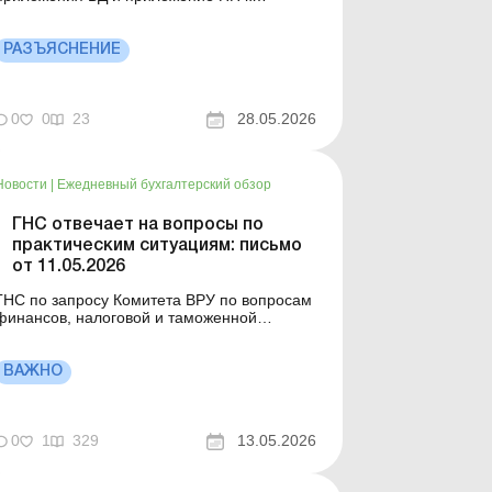
Налоговой декларации по налогу на
прибыль предприятий в случае
безвозмездной передачи военным частям
РАЗЪЯСНЕНИЕ
товаров. Больше по теме: Помощь
воинской части: заполнять ли приложение
БД к декларации по налогу на прибыль?
0
0
23
28.05.2026
Приложение БД: бла...
Новости
|
Ежедневный бухгалтерский обзор
ГНС отвечает на вопросы по
практическим ситуациям: письмо
от 11.05.2026
ГНС по запросу Комитета ВРУ по вопросам
финансов, налоговой и таможенной
политики предоставила ответы
относительно применения отдельных норм
налогового законодательства Украины.
ВАЖНО
ольше по теме: ГНС отвечает на вопросы
относительно практических ситуаций:
исьмо от 16.04.2026 ГНС отвечает на
0
1
329
13.05.2026
актуаль...