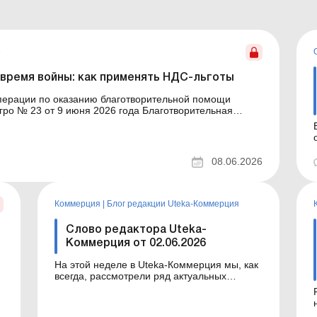
е
 время войны: как применять НДС-льготы
операции по оказанию благотворительной помощи
гро № 23 от 9 июня 2026 года Благотворительная
а привычной практикой для многих предприятий.
у...
08.06.2026
Коммерция
|
Блог редакции Uteka-Коммерция
Слово редактора Uteka-
Коммерция от 02.06.2026
-
На этой неделе в Uteka-Коммерция мы, как
всегда, рассмотрели ряд актуальных
вопросов. Вкратце ознакомлю вас с темами
статей, опубликованных на этой неделе в
Uteka-Коммерция. Уважаемые коллеги!