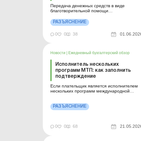
Передача денежных средств в виде
благотворительной помощи
(благотворительного пожертвования) не
является поставкой товаров/услуг в
РАЗЪЯСНЕНИЕ
понимании НКУ, а потому операция по
оказанию благотворительной помощи в
0
0
38
01.06.202
денежной форме не является объектом
обложения НДС. Больше по теме: Подарки
и благотворительность...
Новости
|
Ежедневный бухгалтерский обзор
Исполнитель нескольких
программ МТП: как заполнить
подтверждение
Если плательщик является исполнителем
нескольких программ международной
технической помощи, то по каждой такой
программе заполняется и подается
отдельное приложение 8. Подробнее см.
РАЗЪЯСНЕНИЕ
ниже. Больше по теме: Учет грантов и
международной технической помощи
Поставка товаров в рамках проекта
0
0
68
21.05.202
международно...