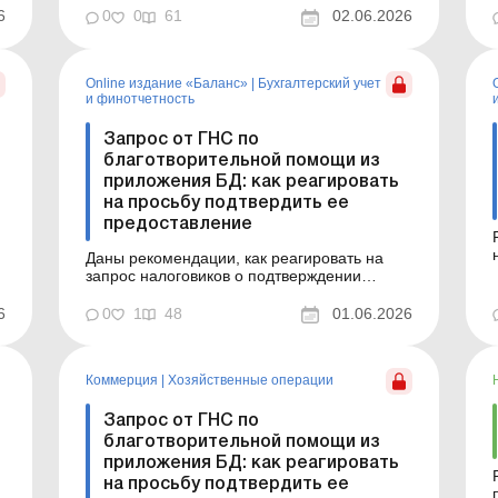
Вкратце ознакомлю вас с темами статей,
6
0
0
61
02.06.2026
опубликованных на этой неделе в Uteka-
Коммерция. Можно ли удержать...
Online издание «Баланс»
|
Бухгалтерский учет
и финотчетность
в
Запрос от ГНС по
благотворительной помощи из
приложения БД: как реагировать
на просьбу подтвердить ее
предоставление
о
Даны рекомендации, как реагировать на
запрос налоговиков о подтверждении
предоставления благотворительной
помощи. Баланс № 22 от 2 июня 2026 года
6
0
1
48
01.06.2026
В 2025 году ООО перечисляло деньги
общественной организации и
благотворительному фонду на нужды ВСУ.
Коммерция
|
Хозяйственные операции
Предприятие – высокодоходник, применяет
разни...
Запрос от ГНС по
благотворительной помощи из
приложения БД: как реагировать
на просьбу подтвердить ее