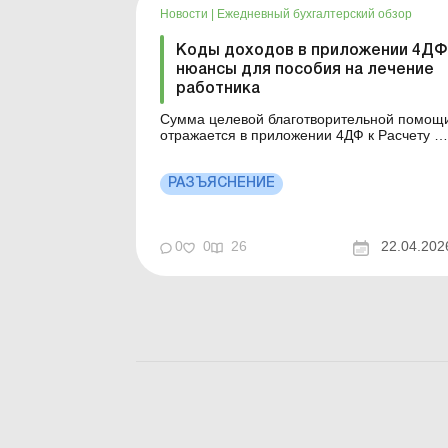
Новости
|
Ежедневный бухгалтерский обзор
Коды доходов в приложении 4ДФ
нюансы для пособия на лечение
работника
Сумма целевой благотворительной помощ
отражается в приложении 4ДФ к Расчету п
признаку дохода «169», а денежные
средства или стоимость имущества,
предоставленные как помощь на лечение 
РАЗЪЯСНЕНИЕ
медицинское обслуживание в соответствии
с требованиями пп. 165.1.19 НКУ,
отражаются в приложении 4ДФ...
0
0
26
22.04.202