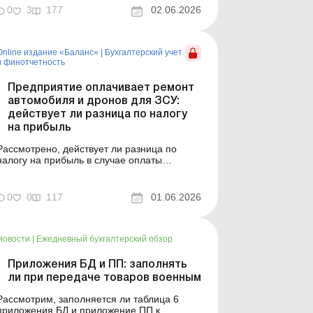
СТО и дронов поставщику, которые
0
3
177
02.06.2026
получает воинская часть. Будет ли
считаться такая оплата помощью этой
воинской части? Ситуация. Предприятие –
Online издание «Баланс»
|
Бухгалтерский учет
плательщик налога на прибыль оплачивает
и финотчетность
...
Предприятие оплачивает ремонт
автомобиля и дронов для ЗСУ:
действует ли разница по налогу
на прибыль
Рассмотрено, действует ли разница по
налогу на прибыль в случае оплаты
предприятием стоимости ремонта техники
СТО и дронов поставщику, которые
получает воинская часть. Будет ли
0
0
117
01.06.2026
считаться такая оплата помощью этой
воинской части? Баланс № 22 от 2 июня
2026 года Ситуация. Предприятие –
платель...
Новости
|
Ежедневный бухгалтерский обзор
Приложения БД и ПП: заполнять
ли при передаче товаров военным
Рассмотрим, заполняется ли таблица 6
приложения БД и приложение ПП к