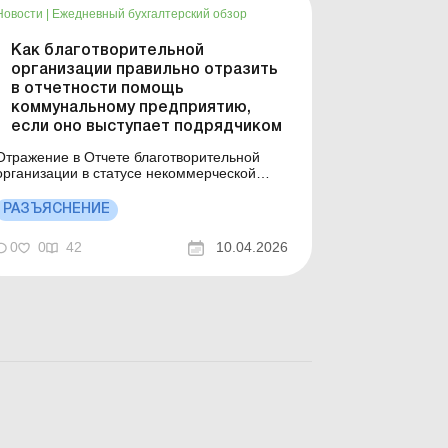
Новости
|
Ежедневный бухгалтерский обзор
Как благотворительной
организации правильно отразить
в отчетности помощь
коммунальному предприятию,
если оно выступает подрядчиком
Отражение в Отчете благотворительной
организации в статусе некоммерческой
организации операций по оказанию
благотворительной помощи коммунальному
РАЗЪЯСНЕНИЕ
предприятию в форме оплаты работ в
пределах уставной деятельности такой
0
0
42
10.04.2026
благотворительной организации
осуществляется по правилам
бухгалтерского учета на о...