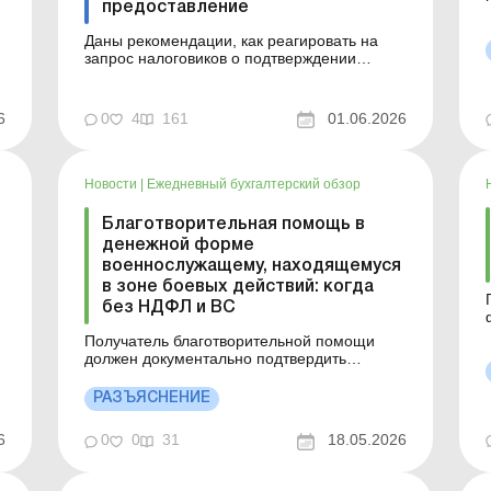
предоставление
Даны рекомендации, как реагировать на
запрос налоговиков о подтверждении
предоставления благотворительной
помощи. В 2025 году ООО перечисляло
деньги общественной организации и
6
0
4
161
01.06.2026
благотворительному фонду на нужды ВСУ.
Предприятие – высокодоходник, применяет
разницы. Сумма помощи была отражена в
п...
Новости
|
Ежедневный бухгалтерский обзор
Благотворительная помощь в
денежной форме
военнослужащему, находящемуся
в зоне боевых действий: когда
без НДФЛ и ВС
Получатель благотворительной помощи
должен документально подтвердить
использование такой благотворительной
Б
помощи. Больше по теме:
РАЗЪЯСНЕНИЕ
Благотворительность: изменения по НДФЛ
п
и разницам по налогу на прибыль
6
0
0
31
18.05.2026
Облагается ли НДФЛ и военным сбором
оказанная ЮЛ (в т. ч. неприбыльной
организацией) благот...