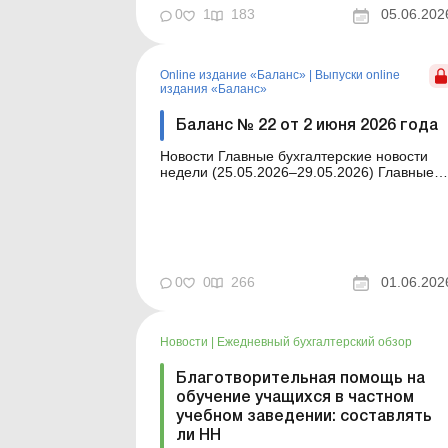
Благотворительная помощь во время
0
1
183
05.06.202
военного положения стала привычной
практикой для многих предприятий. Бизнес
передает товары, продукцию, технику,
топливо и другие материальные ценност...
Online издание «Баланс»
|
Выпуски online
издания «Баланс»
Баланс № 22 от 2 июня 2026 года
Новости Главные бухгалтерские новости
недели (25.05.2026–29.05.2026) Главные
новости о важнейших изменениях в
законодательстве – обновляется ежедневн
Содержание номера Бухгалтерский учет и
финотчетность Читать Реинвестиция
дивидендов ООО: оформление и учет
Читать За...
0
0
266
01.06.202
Новости
|
Ежедневный бухгалтерский обзор
Благотворительная помощь на
обучение учащихся в частном
учебном заведении: составлять
ли НН