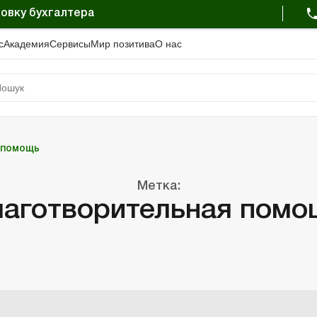
овку бухгалтера
с
Академия
Сервисы
Мир позитива
О нас
 помощь
Метка:
лаготворительная помо