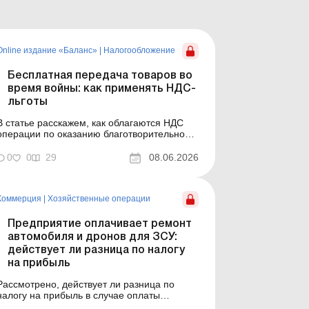
Online издание «Баланс»
|
Налогообложение
Бесплатная передача товаров во
время войны: как применять НДС-
льготы
В статье расскажем, как облагаются НДС
операции по оказанию благотворительной
помощи разным категориям получателей.
Баланс № 23 от 9 июня 2026 года
0
0
29
08.06.2026
Благотворительная помощь во время
военного положения стала привычной
практикой для многих предприятий. Бизнес
Коммерция
|
Хозяйственные операции
передает товары, продукцию, технику, топ...
Предприятие оплачивает ремонт
автомобиля и дронов для ЗСУ:
действует ли разница по налогу
на прибыль
Рассмотрено, действует ли разница по
налогу на прибыль в случае оплаты
предприятием стоимости ремонта техники