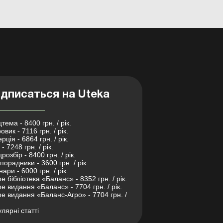
дписаться на Uteka
тема - 8400 грн. / рік.
овик - 7116 грн. / рік.
рція - 6864 грн. / рік.
- 7248 грн. / рік.
розбір - 8400 грн. / рік.
порадники - 3600 грн. / рік.
нари - 6000 грн. / рік.
ne бібліотека «Баланс» - 8352 грн. / рік.
ne видання «Баланс» - 7704 грн. / рік.
ne видання «Баланс-Агро» - 7704 грн. /
лярні статті