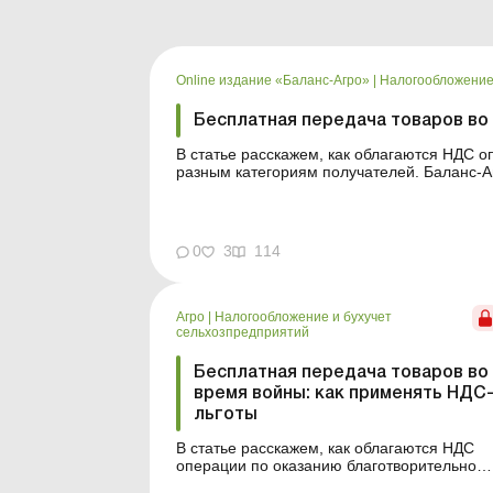
Online издание «Баланс-Агро»
|
Налогообложени
Бесплатная передача товаров во
В статье расскажем, как облагаются НДС 
разным категориям получателей. Баланс-А
помощь во время военного положения стал
Бизнес передает товары, продукцию, техник
0
3
114
Агро
|
Налогообложение и бухучет
сельхозпредприятий
Бесплатная передача товаров во
время войны: как применять НДС
льготы
В статье расскажем, как облагаются НДС
операции по оказанию благотворительной
помощи разным категориям получателей.