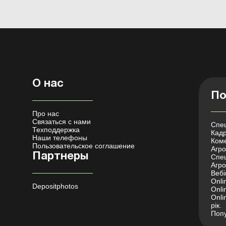
О нас
По
Про нас
Связаться с нами
Спец
Техподдержка
Кадр
Наши телефоны
Коме
Пользовательское соглашение
Агро 
Партнеры
Спец
Агро
Вебі
Onli
Depositphotos
Onli
Onli
рік.
Попу