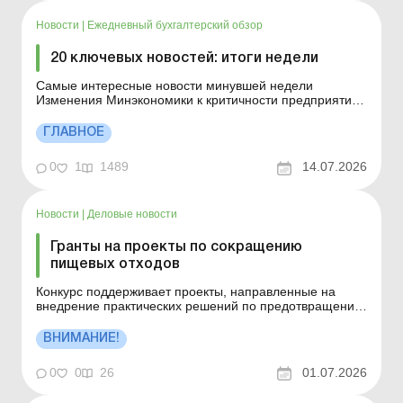
восстановление – включать в расходы периода или
капитализиро...
Новости
|
Ежедневный бухгалтерский обзор
20 ключевых новостей: итоги недели
Самые интересные новости минувшей недели
Изменения Минэкономики к критичности предприятий
вступили в силу Минразвития обновило критерии
важности предприятий: действует с 03.07.2026 С
ГЛАВНОЕ
03.07.2026 вступили в силу новые критерии от
Минцифры Минобороны упразднило критерии
0
1
1489
14.07.2026
важности предприятий Из-за с...
Новости
|
Деловые новости
Гранты на проекты по сокращению
пищевых отходов
Конкурс поддерживает проекты, направленные на
внедрение практических решений по предотвращению
образования пищевых отходов и повторного
использования пищевых ресурсов. Предпочтение
ВНИМАНИЕ!
отдается решениям и технологиям, уже готовым к
практическому внедрению в промышленных или
0
0
26
01.07.2026
коммерческих условиях. Больше...