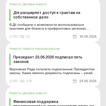
Новости
|
Деловые новости
Дія расширяет доступ к грантам на
собственное дело
В Дії сообщили о возможности воспользоваться
грантами для бизнеса в прифронтовых регионах.
Теперь получить до 500 000 грн на старт или развитие
собственного дела могут предприниматели из
0
0
51
30.06.2026
Одесской области и города Славутич. Больше по теме:
По условиям гранта предприниматель должен
трудоустроить рабо...
Новости
|
Новости законодательства
Президент 23.06.2026 подписал пять
законов
Верховная Рада получила подписанные Президентом
законы. Какие именно документы подписаны – узнайте
из этого материала. 23 июня 2026 года Верховная
Рада получила пять законодательных актов,
0
0
178
24.06.2026
подписанных Президентом, а именно: о внесении
изменений в статью 94 Закона Украины «О
Национальн...
Новости
|
Деловые новости
Финансовая поддержка