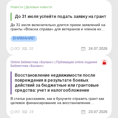
восстановление – включать в расходы периода или
капитализирова...
Новости
|
Деловые новости
До 31 июля успейте подать заявку на грант
До 31 июля включительно длится прием заявлений на
гранты «Власна справа» для ветеранов и членов их
семей в нынешнем формате. Подайте заявку через
Дію до конца месяца. Детали см. ниже. Больше по
ВНИМАНИЕ!
теме: По условиям гранта предприниматель должен
трудоустроить работников: как это отразить в ...
0
0
32
24.07.2026
Online библиотека «Баланс»
|
Публикации online издания
Библиотека «Баланс»
Восстановление недвижимости после
повреждения в результате боевых
действий за бюджетные или грантовые
средства: учет и налогообложение
В статье расскажем, как в бухучете отразить грант как
целевое финансирование на восстановление
поврежденного в результате боевых действий
имущества, в какой момент отражать доход от такого
0
0
19
23.07.2026
финансирования и что делать с расходами на