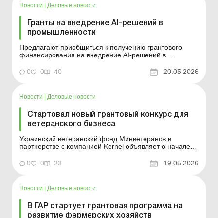
и среднего бизнеса. Боль...
Новости
|
Деловые новости
Гранты на внедрение AI-решений в
промышленности
Предлагают приобщиться к получению грантового
финансирования на внедрение AI-решений в
промышленности. Кто может принять участие и размер
грантов – читайте в этом материале. Больше по теме:
0
0
40
20.05.2026
По условиям гранта предприниматель должен
трудоустроить работников: как это отразить в
налоговом расчет...
Новости
|
Деловые новости
Стартовал новый грантовый конкурс для
ветеранского бизнеса
Украинский ветеранский фонд Минветеранов в
партнерстве с компанией Kernel объявляет о начале
нового конкурса грантов: «ВАРТО: бізнес з характером»
– это шанс получить финансовую поддержку для
0
0
23
19.05.2026
запуска или масштабирования собственного дела.
Больше по теме: Регистрация физлица предпр...
Новости
|
Деловые новости
В ГАР стартует грантовая программа на
развитие фермерских хозяйств