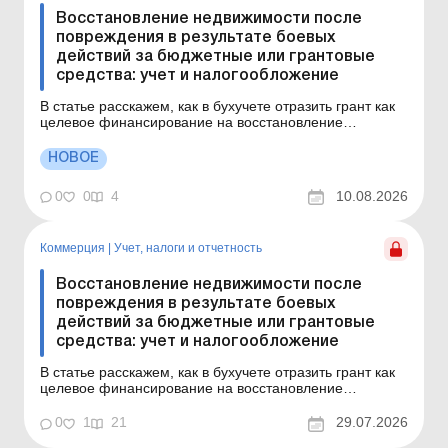
Восстановление недвижимости после
повреждения в результате боевых
действий за бюджетные или грантовые
средства: учет и налогообложение
В статье расскажем, как в бухучете отразить грант как
целевое финансирование на восстановление
поврежденного в результате боевых действий
имущества, в какой момент отражать доход от такого
НОВОЕ
финансирования и что делать с расходами на
восстановление – включать в расходы периода или
0
0
4
10.08.2026
капитализиро...
Коммерция
|
Учет, налоги и отчетность
Восстановление недвижимости после
повреждения в результате боевых
действий за бюджетные или грантовые
средства: учет и налогообложение
В статье расскажем, как в бухучете отразить грант как
целевое финансирование на восстановление
поврежденного в результате боевых действий
имущества, в какой момент отражать доход от такого
0
1
21
29.07.2026
финансирования и что делать с расходами на