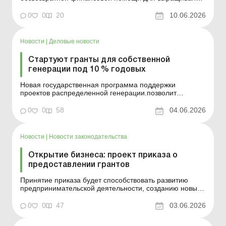
хлопчатника. Аграрии Одесской, Николаевской и
Херсонской областей смогут получить до 10 тыс. грн на
0
0
20
10.06.2026
гектар под урожай текущего года. Больше по теме:
Компенсация за сельхозтехнику: как правильно о...
Новости
|
Деловые новости
Стартуют гранты для собственной
генерации под 10 % годовых
Новая государственная программа поддержки
проектов распределенной генерации.позволит
предприятиям привлекать кредиты под 10 % годовых
на строительство новых генерирующих мощностей,
0
0
58
04.06.2026
систем накопления энергии и другой критически
важной энергетической инфраструктуры.
Максимальная сумма кредитования &nd...
Новости
|
Новости законодательства
Открытие бизнеса: проект приказа о
предоставлении грантов
Принятие приказа будет способствовать развитию
предпринимательской деятельности, созданию новых
рабочих мест, поддержке ветеранского
предпринимательства, экономической активности
0
0
47
03.06.2026
населения и повышению эффективности реализации
государственной политики в сфере поддержки малого