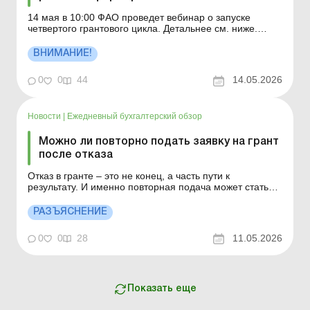
14 мая в 10:00 ФАО проведет вебинар о запуске
четвертого грантового цикла. Детальнее см. ниже.
Больше по теме: По условиям гранта
предприниматель должен трудоустроить работников:
ВНИМАНИЕ!
как это отразить в налоговом расчете по НДФЛ и ЕСВ?
Бюджетные гранты: как применять разницы по налогу
0
0
44
14.05.2026
на прибыль 13 мая...
Новости
|
Ежедневный бухгалтерский обзор
Можно ли повторно подать заявку на грант
после отказа
Отказ в гранте – это не конец, а часть пути к
результату. И именно повторная подача может стать
тем шагом, который все изменит. Больше по теме: По
условиям гранта предприниматель должен
РАЗЪЯСНЕНИЕ
трудоустроить работников: как это отразить в
налоговом расчете по НДФЛ и ЕСВ? Бюджетные
0
0
28
11.05.2026
гранты: как примен...
Показать еще