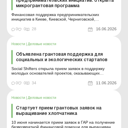
предпринимательских инициатив: открыта
микрогрантовая программа
Финансовая поддержка предпринимательских
инициатив в Киеве, Киевской, Черниговской,
Днепропетровской и Одесской областях. Больше по
теме: Учет расходов на создание веб-сайта
0
0
28
16.06.2026
Международная гуманитарная организация Mercy
Corps совместно с ОО «Центр занятости свободных
людей» начинает трет...
Новости
|
Деловые новости
Объявлена грантовая поддержка для
социальных и экологических стартапов
Social Shifters открыла прием заявок в поддержку
молодых основателей проектов, оказывающих
измеряемое социальное или экологическое влияние.
Больше по теме: По условиям гранта
0
0
34
11.06.2026
предприниматель должен трудоустроить работников:
как это отразить в налоговом расчете по НДФЛ и ЕСВ?
Бюджетные гранты: как ...
Новости
|
Деловые новости
Стартует прием грантовых заявок на
выращивание хлопчатника
10 июня начинается прием заявок в ГАР на получение
безвозвратной финансовой помощи для выращивания