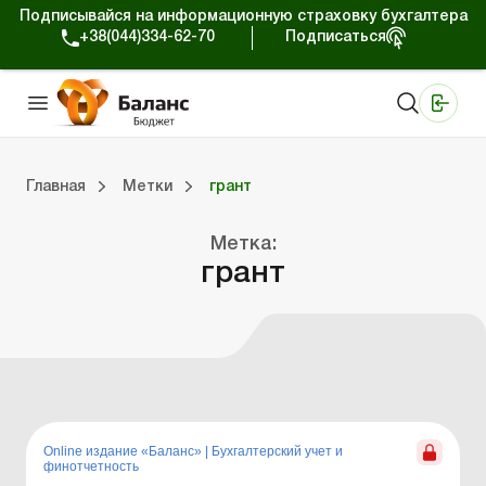
Подписывайся на информационную страховку бухгалтера
+38(044)334-62-70
Подписаться
Медицинские КНП
Online издание «Баланс»
Online издание «Баланс-Агро»
Online библиотека «Баланс»
Портал Баланс-Бюджет
Сервисы Баланс-Бюджет
Мир позитива
Вебинары. Баланс-Бюджет
Главная
Метки
грант
 Баланс-Бюджет
Портал Баланс-Бюджет
Календарь бухгалтера
Данные для расчетов
Формы и бланки
Метка:
грант
Online издание «Баланс»
|
Бухгалтерский учет и
финотчетность