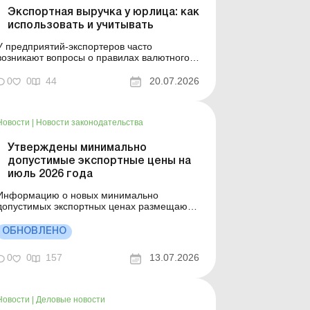
Экспортная выручка у юрлица: как
использовать и учитывать
У предприятий-экспортеров часто
возникают вопросы о правилах валютного
надзора, порядке использования
экспортной выручки, а также об отражении
0
0
44
20.07.2026
учетных последствий экспортных операций.
В статье вы найдете ответы на эти вопросы.
В статье вы найдете ответы на вопросы:
Новости
|
Новости законодательства
Почему экспортная выручка не с...
Утверждены минимально
допустимые экспортные цены на
июль 2026 года
Информацию о новых минимально
допустимых экспортных ценах размещают
на официальном веб-сайте Минэкономики
не позднее следующего рабочего дня
ОБНОВЛЕНО
после принятия соответствующего приказа.
До момента обнародования новых
0
0
157
13.07.2026
значений применяют ранее утвержденные
цены за предыдущий месяц, остающиеся в
силе до об...
Новости
|
Деловые новости