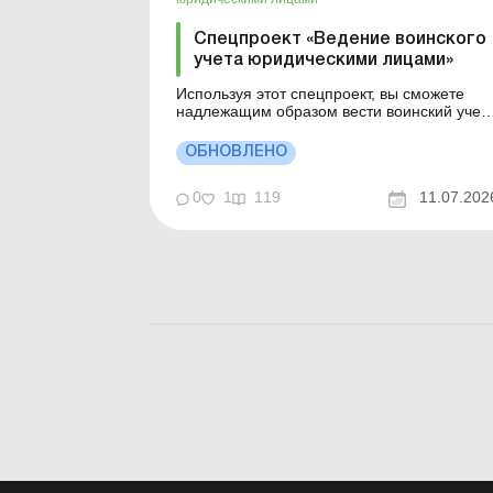
Спецпроект «Ведение воинского
учета юридическими лицами»
Используя этот спецпроект, вы сможете
надлежащим образом вести воинский учет
на предприятии, будете знать, какие
документы и в какой срок нужно оформить,
ОБНОВЛЕНО
чтобы избежать штрафных санкций. Тема
воинского учета чрезвычайно актуальна в
0
1
119
11.07.202
течение длительного времени, ведь ее
игнорирование грозит работодате...