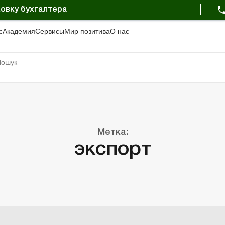
овку бухгалтера
с
Академия
Сервисы
Мир позитива
О нас
Метка:
экспорт