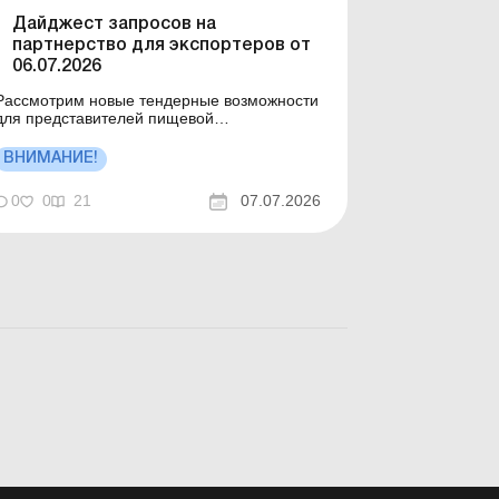
Дайджест запросов на
партнерство для экспортеров от
06.07.2026
Рассмотрим новые тендерные возможности
для представителей пищевой
ромышленности. Больше по теме: По
условиям гранта предприниматель должен
ВНИМАНИЕ!
трудоустроить работников: как это отразить
в налоговом расчете по НДФЛ и ЕСВ?
0
0
21
07.07.2026
Бюджетные гранты: как применять разницы
по налогу на прибыль Дайджест со...