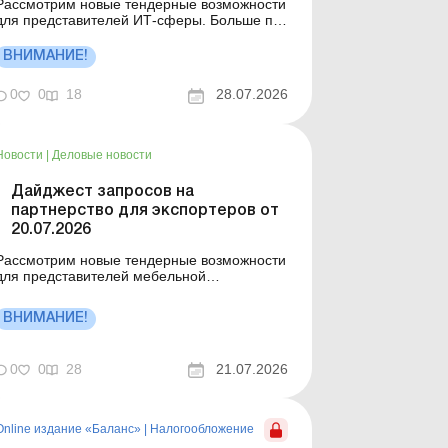
Рассмотрим новые тендерные возможности
для представителей ИТ-сферы. Больше по
е: По условиям гранта
предприниматель должен трудоустроить
ВНИМАНИЕ!
работников: как это отразить в налоговом
асчете по НДФЛ и ЕСВ? Грант от Фонда
0
0
18
28.07.2026
развития предпринимательства: каковы
налоговые последствия с 18.01.2024
Дайджес...
Новости
|
Деловые новости
Дайджест запросов на
партнерство для экспортеров от
20.07.2026
Рассмотрим новые тендерные возможности
для представителей мебельной
промышленности и запросы от
ностранных компаний. Больше по теме:
ВНИМАНИЕ!
По условиям гранта предприниматель
должен трудоустроить работников: как это
отразить в налоговом расчете по НДФЛ и
0
0
28
21.07.2026
 Бюджетные гранты: как применять
разн...
Online издание «Баланс»
|
Налогообложение