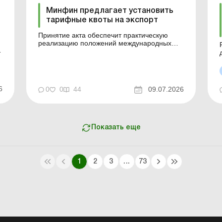
Минфин предлагает установить
тарифные квоты на экспорт
Принятие акта обеспечит практическую
реализацию положений международных
соглашений о свободной торговле,
заключенных в установленном
п
законодательством порядке, которыми
предусмотрено применение тарифных квот
по принципу «первый пришел – первый
6
0
0
44
09.07.2026
обслуживается/получил», а также эффект...
Показать еще
1
2
3
...
73