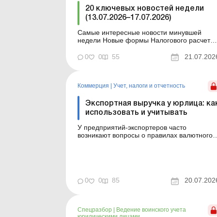
20 ключевых новостей недели
(13.07.2026–17.07.2026)
Самые интересные новости минувшей
недели Новые формы Налогового расчета:
когда и за какие периоды отчитываться
Порядок оформления и переоформления
0
0
55
21.07.202
отсрочки от призыва во время мобилизаци
усовершенствован Кабмин создал
Координационный центр по организации
Коммерция
|
Учет, налоги и отчетность
бронирования военнообязанных Верховная
Ра...
Экспортная выручка у юрлица: ка
использовать и учитывать
У предприятий-экспортеров часто
возникают вопросы о правилах валютного
надзора, порядке использования
экспортной выручки, а также об отражении
учетных последствий экспортных операций
В статье вы найдете ответы на эти вопросы
В статье вы найдете ответы на вопросы:
0
0
85
20.07.202
Почему экспортная выручка не сра...
Спецразбор
|
Ведение воинского учета
юридическими лицами