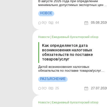
В августе 2026 года при определении
минимально допустимых экспортных цен н
отдельные виды продукции будет
применяться коэффициент 0,714
НОВОЕ
относительно базовой оценки. Это касаетс
пшеницы, ржи, ячменя, овса, кукурузы, сои
0
0
44
05.08.202
рапса, семян подсолнечника, а также
подсолнечного, соевого и рапсового масла
и...
Новости
|
Ежедневный бухгалтерский обзор
Как определяется дата
возникновения налоговых
обязательств по поставке
товаров/услуг
Датой возникновения налоговых
обязательств по поставке товаров/услуг
считается дата, приходящаяся на
налоговый период, в течение которого
РАЗЪЯСНЕНИЕ
происходит любое из событий,
произошедших ранее. Детали см. ниже.
0
0
25
27.07.202
Больше по теме: Давно не было поставок:
может ли ГНС аннулировать НДС-
регистрацию плательщика? ...
Новости
|
Ежедневный бухгалтерский обзор