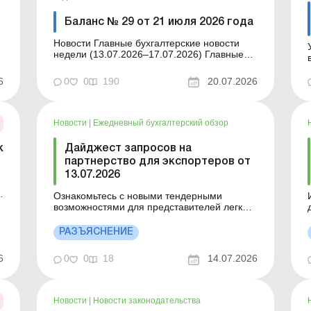
Баланс № 29 от 21 июля 2026 года
Новости Главные бухгалтерские новости
недели (13.07.2026–17.07.2026) Главные
новости о важнейших изменениях в
законодательстве – обновляется ежедневно
6
0
0
190
20.07.2026
Содержание номера Юридические
и
консультации Читать Инвентаризация по
требованию ГНС: практические вопросы и
аргументы на ос...
Новости
|
Ежедневный бухгалтерский обзор
к
Дайджест запросов на
партнерство для экспортеров от
13.07.2026
Ознакомьтесь с новыми тендерными
возможностями для представителей легкой
промышленности. Больше по теме:
.
Положение о закупке, учете и списании
РАЗЪЯСНЕНИЕ
.
горючего на предприятии Тендерное
обеспечение в публичных закупках не
6
0
0
18
14.07.2026
вернули: действует ли «штрафная»
разница по налогу на прибыль? Дайдж...
Новости
|
Новости законодательства