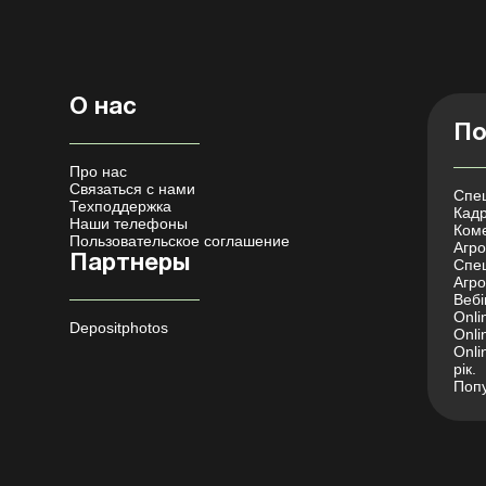
О нас
По
Про нас
Связаться с нами
Спец
Техподдержка
Кадр
Наши телефоны
Коме
Пользовательское соглашение
Агро 
Партнеры
Спец
Агро
Вебі
Onli
Depositphotos
Onli
Onli
рік.
Попу