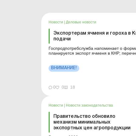
Новости
|
Деловые новости
Экспортерам ячменя и гороха в К
подачи
Госпродпотребслужба напоминает о форми
планируется экспорт ячменя в КНР; переч
предприятий, которые выращивают горох д
планирующих экспорт гороха в КНР; перечн
ВНИМАНИЕ!
0
0
18
Новости
|
Новости законодательства
Правительство обновило
механизм минимальных
экспортных цен агропродукции