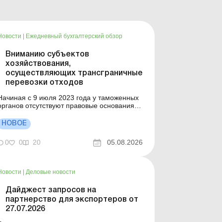
Новости
|
Ежедневный бухгалтерский обзор
Вниманию субъектов
хозяйствования,
осуществляющих трансграничные
перевозки отходов
Начиная с 9 июля 2023 года у таможенных
органов отсутствуют правовые основания
осуществлять таможенные формальности
по контролю за перемещением опасных
НОВОЕ
отходов через таможенную границу
Украины в части пропуска таких товаров и
0
0
20
05.08.2026
их выпуска в соответствующий таможенный
режим на основании разрешительного...
Новости
|
Деловые новости
Дайджест запросов на
партнерство для экспортеров от
27.07.2026