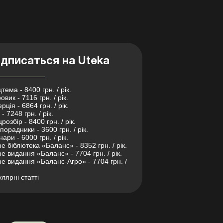
дписаться на Uteka
тема - 8400 грн. / рік.
овик - 7116 грн. / рік.
рція - 6864 грн. / рік.
- 7248 грн. / рік.
розбір - 8400 грн. / рік.
порадники - 3600 грн. / рік.
нари - 6000 грн. / рік.
ne бібліотека «Баланс» - 8352 грн. / рік.
ne видання «Баланс» - 7704 грн. / рік.
ne видання «Баланс-Агро» - 7704 грн. /
лярні статті