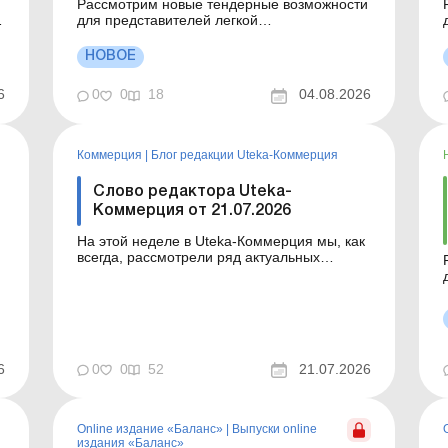
Рассмотрим новые тендерные возможности
а
для представителей легкой
промышленности. Больше по теме: По
тем
условиям гранта предприниматель должен
НОВОЕ
я
трудоустроить работников: как это отразить
,
в налоговом расчете по НДФЛ и ЕСВ? Грант
р
6
0
0
18
04.08.2026
от Фонда развития предпринимательства:
каковы налоговые последствия с 18.01...
Коммерция
|
Блог редакции Uteka-Коммерция
Слово редактора Uteka-
Коммерция от 21.07.2026
На этой неделе в Uteka-Коммерция мы, как
всегда, рассмотрели ряд актуальных
вопросов. Вкратце ознакомлю вас с темами
статей, опубликованных на этой неделе в
Uteka-Коммерция. Уважаемые коллеги!
и
Вкратце ознакомлю вас с темами статей,
опубликованных на этой неделе в Uteka-
Коммерция. Выполнение нормат...
6
0
0
52
21.07.2026
ЕСВ?
Online издание «Баланс»
|
Выпуски online
издания «Баланс»