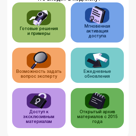
Мгновенная
Готовые решения
активация
и примеры
доступа
Возможность задать
Ежедневные
вопрос эксперту
обновления
Доступ к
Открытый архив
эксклюзивным
материалов с 2015
материалам
года