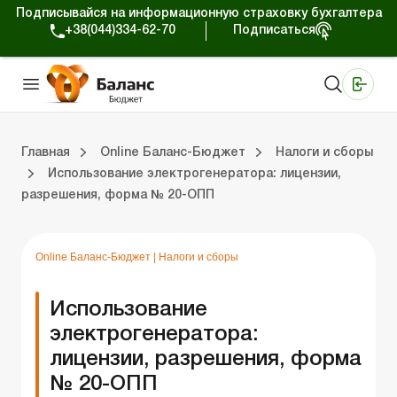
Подписывайся на информационную страховку бухгалтера
+38(044)334-62-70
Подписаться
Медицинские КНП
Online издание «Баланс»
Online издание «Баланс-Агро»
Online библиотека «Баланс»
Портал Баланс-Бюджет
Сервисы Баланс-Бюджет
Мир позитива
Вебинары. Баланс-Бюджет
Главная
Online Баланс-Бюджет
Налоги и сборы
Использование электрогенератора: лицензии,
разрешения, форма № 20-ОПП
 Баланс-Бюджет
Выпуски online издания «Баланс-Бюджет»
Обзор законодательства
Бюджетный процесс
Местное самоуправление
Юридические вопросы
Э-сервисы и информационные ресурсы
Online Баланс-Бюджет
|
Налоги и сборы
Использование
электрогенератора:
лицензии, разрешения, форма
№ 20-ОПП