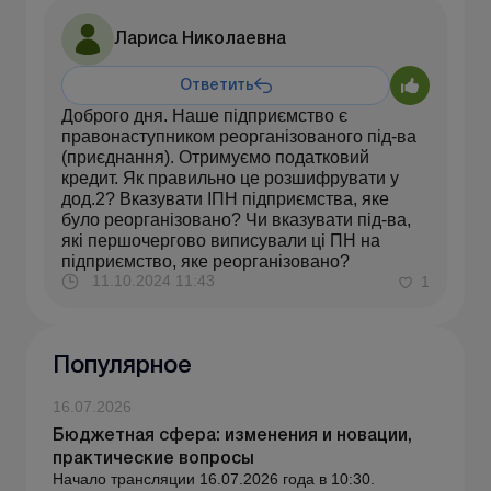
Лариса Николаевна
Ответить
Доброго дня. Наше підприємство є
правонаступником реорганізованого під-ва
(приєднання). Отримуємо податковий
кредит. Як правильно це розшифрувати у
дод.2? Вказувати ІПН підприємства, яке
було реорганізовано? Чи вказувати під-ва,
які першочергово виписували ці ПН на
підприємство, яке реорганізовано?
11.10.2024 11:43
1
Популярное
16.07.2026
Бюджетная сфера: изменения и новации,
практические вопросы
Начало трансляции 16.07.2026 года в 10:30.