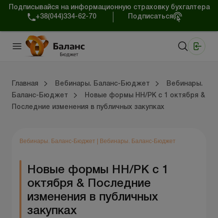
Подписывайся на информационную страховку бухгалтера
+38(044)334-62-70
Подписаться
Медицинские КНП
Online издание «Баланс»
Online издание «Баланс-Агро»
Online библиотека «Баланс»
Портал Баланс-Бюджет
Сервисы Баланс-Бюджет
Мир позитива
Вебинары. Баланс-Бюджет
Главная
Вебинары. Баланс-Бюджет
Вебинары.
Баланс-Бюджет
Новые формы НН/РК с 1 октября &
Последние изменения в публичных закупках
 Баланс-Бюджет
На главную “Вебинары. Баланс-Бюджет”
Вебинары. Баланс-Бюджет
По
К
Д
Ф
Вебинары. Баланс-Бюджет
|
Вебинары. Баланс-Бюджет
Новые формы НН/РК с 1
октября & Последние
изменения в публичных
закупках