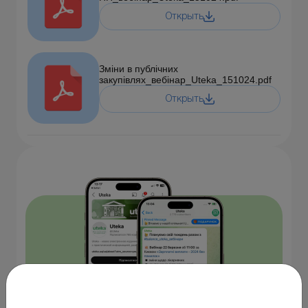
Открыть
Зміни в публічних
закупівлях_вебінар_Uteka_151024.pdf
Открыть