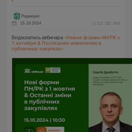
Редакция
15.10.2024
1
2
860
Видеозапись вебинара
«Новые формы НН/РК с
1 октября & Последние изменения в
публичных закупках»