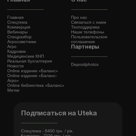
Главная
О нас
Главная
Про нас
Спецтема
Связаться с нами
Коммерция
Техподдержка
Вебинары
Наши телефоны
Спецразбор
Пользовательское
Агросоветчики
соглашение
Агро
Партнеры
Кадровик
Медицинские КНП
Реальная бухгалтерия
Depositphotos
Новости
Online издание «Баланс»
Online издание «Баланс-
Агро»
Online библиотека «Баланс»
Метки
Подписаться на Uteka
Спецтема - 8400 грн. / рік.
Кадровик - 7116 грн. / рік.