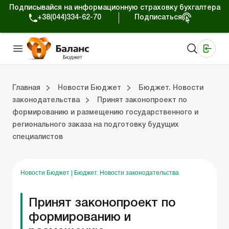
Подписывайся на информационную страховку бухгалтера
+38(044)334-62-70
Подписаться
Медицинские КНП
Online издание «Баланс»
Online издание «Баланс-Агро»
Online библиотека «Баланс»
Портал Баланс-Бюджет
Сервисы Баланс-Бюджет
Мир позитива
Вебинары. Баланс-Бюджет
Главная
Новости Бюджет
Бюджет. Новости
законодательства
Принят законопроект по
формированию и размещению государственного и
 Баланс-Бюджет
Бюджет. Новости законодательства
регионального заказа на подготовку будущих
специалистов
Новости Бюджет
|
Бюджет. Новости законодательства
Принят законопроект по
формированию и