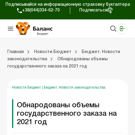
Подписывайся на информационную страховку бухгалтера
+38(044)334-62-70
Подписаться
Медицинские КНП
Online издание «Баланс»
Online издание «Баланс-Агро»
Online библиотека «Баланс»
Портал Баланс-Бюджет
Сервисы Баланс-Бюджет
Мир позитива
Вебинары. Баланс-Бюджет
Главная
Новости Бюджет
Бюджет. Новости
законодательства
Обнародованы объемы
государственного заказа на 2021 год
 Баланс-Бюджет
Бюджет. Новости законодательства
Новости Бюджет
|
Бюджет. Новости законодательства
Обнародованы объемы
государственного заказа на
2021 год