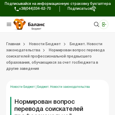
Подписывайся на информационную страховку бухгалтера
+38(044)334-62-70
Подписаться
Медицинские КНП
Online издание «Баланс»
Online издание «Баланс-Агро»
Online библиотека «Баланс»
Портал Баланс-Бюджет
Сервисы Баланс-Бюджет
Мир позитива
Вебинары. Баланс-Бюджет
Главная
Новости Бюджет
Бюджет. Новости
законодательства
Нормирован вопрос перевода
соискателей профессиональной предвысшего
 Баланс-Бюджет
Бюджет. Новости законодательства
образования, обучающихся за счет госбюджета в
другие заведения
Новости Бюджет
|
Бюджет. Новости законодательства
Нормирован вопрос
перевода соискателей