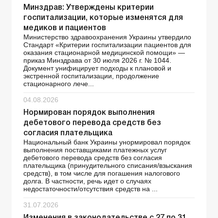
Минздрав: Утверждены критерии
госпитализации, которые изменятся для
медиков и пациентов
Министерство здравоохранения Украины утвердило
Стандарт «Критерии госпитализации пациентов для
оказания стационарной медицинской помощи» —
приказ Минздрава от 30 июля 2026 г. № 1044.
Документ унифицирует подходы к плановой и
экстренной госпитализации, продолжение
стационарного лече...
04.08.2026
Нормирован порядок выполнения
дебетового перевода средств без
согласия плательщика
Национальный банк Украины унормировал порядок
выполнения поставщиками платежных услуг
дебетового перевода средств без согласия
плательщика (принудительного списания/взыскания
средств), в том числе для погашения налогового
долга. В частности, речь идет о случаях
недостаточности/отсутствия средств на ...
31.07.2026
Изменения в законодательстве с 27 по 31